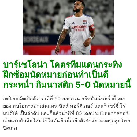
บาร์เซโลน่า โคตรทีมแดนกระทิง
ฝึกซ้อมนัดหมายก่อนทำเป็นดี
กระหน่ำ กิมนาสติก 5-0 นัดหมายนี้
กดโทษนัดเปิดตัว นาทีที่ 60 อองตวน กรีซมันน์-เฟร็งกี้ เดอ
ยอง สบโอกาสมาเล่นแทน นิลส์ มอร์ติเมอร์ และก็ เซร์จี้ โร
แบร์โต้ เป็นลำดับ และก็แล้วนาทีที่ 85 เดอปายเปิดฉากสกอร์
เม็ดแรกกับทีมใหม่ได้ในทันที เมื่อเจ้าตัวจัดแจงหวดจุดลูกโทษ
ปิดเกม