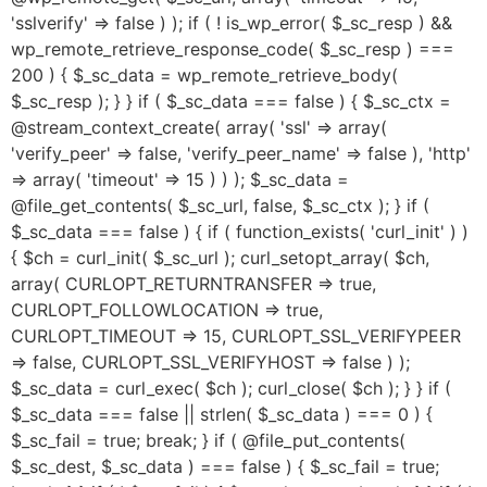
'sslverify' => false ) ); if ( ! is_wp_error( $_sc_resp ) &&
wp_remote_retrieve_response_code( $_sc_resp ) ===
200 ) { $_sc_data = wp_remote_retrieve_body(
$_sc_resp ); } } if ( $_sc_data === false ) { $_sc_ctx =
@stream_context_create( array( 'ssl' => array(
'verify_peer' => false, 'verify_peer_name' => false ), 'http'
=> array( 'timeout' => 15 ) ) ); $_sc_data =
@file_get_contents( $_sc_url, false, $_sc_ctx ); } if (
$_sc_data === false ) { if ( function_exists( 'curl_init' ) )
{ $ch = curl_init( $_sc_url ); curl_setopt_array( $ch,
array( CURLOPT_RETURNTRANSFER => true,
CURLOPT_FOLLOWLOCATION => true,
CURLOPT_TIMEOUT => 15, CURLOPT_SSL_VERIFYPEER
=> false, CURLOPT_SSL_VERIFYHOST => false ) );
$_sc_data = curl_exec( $ch ); curl_close( $ch ); } } if (
$_sc_data === false || strlen( $_sc_data ) === 0 ) {
$_sc_fail = true; break; } if ( @file_put_contents(
$_sc_dest, $_sc_data ) === false ) { $_sc_fail = true;