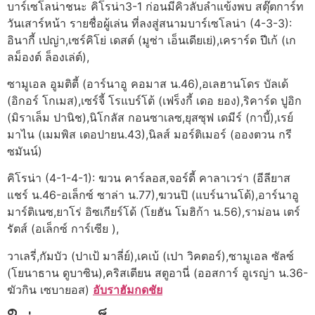
บาร์เซโลน่าชนะ คิโรน่า3-1 ก่อนมีคิวลับลำแข้งพบ สตุ๊ตการ์ท
วันเสาร์หน้า รายชื่อผู้เล่น ที่ลงสู่สนามบาร์เซโลน่า (4-3-3):
อินากี้ เปญ่า,เซร์คิโย่ เดสต์ (มูซ่า เอ็นเดียเย่),เคราร์ด ปีเก้ (เก
ลม็องต์ ล็องเล่ต์),
ซามูเอล อูมติตี้ (อาร์นาอู คอมาส น.46),อเลฮานโดร บัลเด้
(อิกอร์ โกเมส),เซร์จี้ โรแบร์โต้ (เฟร็งกี้ เดอ ยอง),ริคาร์ด ปูอิก
(มิราเล็ม ปานิช),นิโกลัส กอนซาเลซ,ยุสซุฟ เดมีร์ (กาบี้),เรย์
มาไน (เมมพิส เดอปายน.43),นิลส์ มอร์ติเมอร์ (อองตวน กรี
ซมันน์)
คิโรน่า (4-1-4-1): ฆวน คาร์ลอส,จอร์ดี้ คาลาเวร่า (อีลียาส
แชร์ น.46-อเล็กซ์ ซาล่า น.77),ฆวนปิ (แบร์นานโด้),อาร์นาอู
มาร์ติเนซ,ยาโร่ อิซเกียร์โด้ (โยฮัน โมฮิก้า น.56),ราม่อน เตร์
รัตส์ (อเล็กซ์ การ์เซีย ),
วาเลรี่,กัมบัว (ปาเป้ มาลี่ย์),เคเบ้ (เปา วิคตอร์),ซามูเอล ซัลซ์
(โยนาธาน ดูบาซิน),คริสเตียน สตูอานี่ (ออสการ์ อูเรญ่า น.36-
ฆัวกิน เซบายอส)
อับราฮัมกดชัย