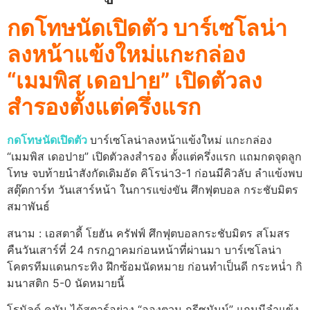
กดโทษนัดเปิดตัว บาร์เซโลน่า
ลงหน้าแข้งใหม่แกะกล่อง
“เมมพิส เดอปาย” เปิดตัวลง
สำรองตั้งแต่ครึ่งแรก
กดโทษนัดเปิดตัว
บาร์เซโลน่าลงหน้าแข้งใหม่ แกะกล่อง
“เมมพิส เดอปาย” เปิดตัวลงสำรอง ตั้งแต่ครึ่งแรก แถมกดจุดลูก
โทษ จบท้ายนำสังกัดเดิมอัด คิโรน่า3-1 ก่อนมีคิวลับ ลำแข้งพบ
สตุ๊ตการ์ท วันเสาร์หน้า ในการแข่งขัน ศึกฟุตบอล กระชับมิตร
สมาพันธ์
สนาม : เอสตาดี้ โยฮัน ครัฟฟ์ ศึกฟุตบอลกระชับมิตร สโมสร
คืนวันเสาร์ที่ 24 กรกฎาคมก่อนหน้าที่ผ่านมา บาร์เซโลน่า
โคตรทีมแดนกระทิง ฝึกซ้อมนัดหมาย ก่อนทำเป็นดี กระหน่ำ กิ
มนาสติก 5-0 นัดหมายนี้
โรนัลด์ คูมัน ได้สตาร์อย่าง “อองตวน กรีซมันน์” แถมมีลำแข้ง