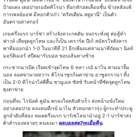
ป้ายแดง เดอปายรออัดคิโรน่า ที่อกหักอดเลื่อนชั้น ข้างหลังแพ้
การเพลย์ออฟ มีหอกตัวเก๋า “คริสเตียน สตูอานี่” เป็นตัว
อันตรายล่าสกอร์
เกมครึ่งแรก บาร์ซ่า สร้างจังหวะกดดัน จนกระทั่งคู่ ต่อสู้ทำ
ฟาวล์ เสียจุดลูกโทษ และก็เป็น เคราร์ด ปีเก้ สมัครใจสังหาร
พาทีมออกนำ 1-0 ในนาทีที่ 21 อีกเพียงแค่สามนาทีถัดมา นิลส์
มอร์ติเมอร์ สปีดมารับบอล ขอบเส้นทางซ้าย
กระชากมาเปิด เรียดเข้าจุดโทษ 6 หลา เรย์ มาไน ตามมาจิ้ม
บอล ลอดขานายทวาร คิโรน่าซุกก้นตาข่าย อาซูลกราน่า ทิ้ง
เป็น 2-0 คิโรน่าไล่ตีตื้น ซามูเอล ซัลซ์ รับหน้าที่ซัดจุดลูกโทษ
ตุงตาข่าย
ก่อนที่จะ โรนัลด์ คูมัน ตกลงใจสลับตัวเร็ว ส่งหน้าแข้งใหม่
อย่างเดอปาย ลงแทนที่เรย์ มาไน หัวหอกดาวรุ่ง ผู้กระทำประตู
ลูกลำดับที่สอง หมดครึ่งแรก บาร์เซโลน่านำอยู่ 2-1 บาร์ซ่าส่ง
ตัวสำรองหลายๆ คนลงมา
ผลบอลสด7mเมื่อคืน