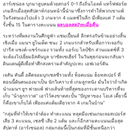
อาร์เซน่อล บุกมาลูบคมด้วยสกอร์ 0-1 ถึงถิ่นโอลด์ แทร็ฟฟอร์ด
เกมลีกเมื่อสุดสัปดาห์ก่อนหน้านี้นำมาซึ่งการทำให้พวกเขาแพ้
ในรังตนเองไปแล้ว 3 เกมจาก 4 แมตช์ในลีก มีเพียงแค่ 7 แต้ม
รั้งชั้น 15 ในตารางคะแนน
ผลบอลสด7mเมื่อคืน
ระหว่างที่ผลงานในศึกยูฟ่า แชมเปี้ยนส์ ลีกตรงกันข้ามอย่างสิ้น
เชิงเมื่อ แมนฯ ยูไนเต็ด ชนะ 2 เกมแรกสำหรับเพื่อการเจอกับ
ปารีส แซงต์-แชร์กแมง รวมทั้ง แอร์เบ ไลป์ซิก ส่วนแมตช์ที่ 3
จะต้องไปเยี่ยมอิสตันบูล บาซัคเซเฮียร์ ในวันพุธก่อนจะกลับมา
ดินแดนผู้ดีเพื่อทำศึกสงครามสำคัญปะทะ เอฟเวอร์ตัน
เจสัน คันดี้ อดีตจอมบุกเชลซีรวมทั้ง ท็อตแน่ม ฮ็อทสเปอร์ ที่
ตอนนี้ผันตนเองมาเป็น นักวิเคราะห์ เกมลูกหนัง มั่นใจว่าถ้าเกิด
นำแมนฯ ยูฯ พ่ายแพ้ ฟางเส้นท้ายที่สุดของกระดานบริหารที่จะ
เก็บ “น้าลูกกวาด” เอาไว้คงขาดสะบั้น “ปัญหาของ โอเล่ เดี๋ยวนี้
ก็คือเขาเก็บได้ เพียงแค่แต้มเดียวจาก 4 เกมในบ้าน”
“กลุ่มที่ทำให้เขาจำต้อง ทำคะแนน หลุดมือเช่นเกมเจอสเปอร์ส
เสีย 3 คะแนน, เชลซี เสีย 2 แต้ม และก็อีกสามคะแนนเมื่อสุด
สัปดาห์ (อาร์เซน่อล) กลุ่มกลุ่มนี้เป็นกลุ่มที่มีชั้นเหนือกว่า