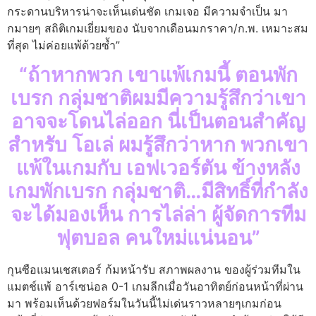
กระดานบริหารน่าจะเห็นเด่นชัด เกมเจอ มีความจำเป็น มา
กมายๆ สถิติเกมเยี่ยมของ นับจากเดือนมกราคา/ก.พ. เหมาะสม
ที่สุด ไม่ค่อยแพ้ด้วยซ้ำ”
“ถ้าหากพวก เขาแพ้เกมนี้ ตอนพัก
เบรก กลุ่มชาติผมมีความรู้สึกว่าเขา
อาจจะโดนไล่ออก นี่เป็นตอนสำคัญ
สำหรับ โอเล่ ผมรู้สึกว่าหาก พวกเขา
แพ้ในเกมกับ เอฟเวอร์ตัน ข้างหลัง
เกมพักเบรก กลุ่มชาติ…มีสิทธิ์ที่กำลัง
จะได้มองเห็น การไล่ล่า ผู้จัดการทีม
ฟุตบอล คนใหม่แน่นอน”
กุนซือแมนเชสเตอร์ ก้มหน้ารับ สภาพผลงาน ของผู้ร่วมทีมใน
แมตช์แพ้ อาร์เซน่อล 0-1 เกมลีกเมื่อวันอาทิตย์ก่อนหน้าที่ผ่าน
มา พร้อมเห็นด้วยฟอร์มในวันนี้ไม่เด่นราวหลายๆเกมก่อน