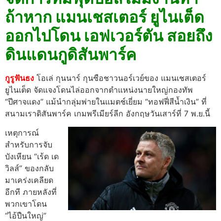
ถ้าหาก แมนเชสเตอร์ ยูไนเต็ด
ออกไปโดน เอฟเวอร์ตัน สอยถึง
ดินแดนกูดิสันพาร์ค
กูรูฟันธง
โอเล่ กุนนาร์ กุนซือชาวนอร์เวย์ของ แมนเชสเตอร์
ยูไนเต็ด จัดแจงโดนไล่ออกจากตำแหน่งนายใหญ่กองทัพ
“ปีศาจแดง” แม้นำกลุ่มพ่ายในแมตช์เยี่ยม “ทอฟฟี่สีน้ำเงิน” ที่
สนามเราดิสันพาร์ค เกมพรีเมียร์ลีก อังกฤษวันเสาร์ที่ 7 พ.ย.นี้
เหตุการณ์
สำหรับการจับ
บังเหียน “เร้ด เด
วิลส์” ของกลับ
มาเคร่งเคลียด
อีกที ภายหลังที่
พวกเขาโดน
“ไอ้ปืนใหญ่”