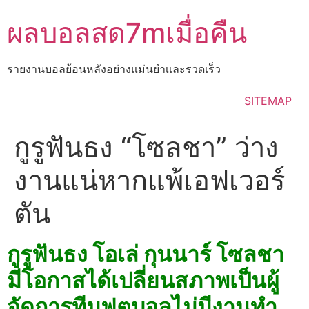
Skip
ผลบอลสด7mเมื่อคืน
to
content
รายงานบอลย้อนหลังอย่างแม่นยำเเละรวดเร็ว
SITEMAP
กูรูฟันธง “โซลชา” ว่าง
งานแน่หากแพ้เอฟเวอร์
ตัน
กูรูฟันธง โอเล่ กุนนาร์ โซลชา
มีโอกาสได้เปลี่ยนสภาพเป็นผู้
จัดการทีมฟุตบอลไม่มีงานทำ