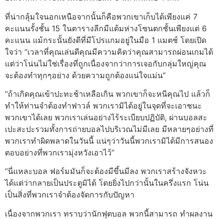
ที่น่ากลุ้มใจนอกเหนือจากนั้นก็คือพวกเขาเก็บได้เพียงแค่ 7
คะแนนรั้งชั้น 15 ในตารางลีกมีแต้มห่างโซนตกชั้นเพียงแต่ 6
คะแนน แม้กระนั้นยังดีที่มีโปรแกมอยู่ในมือ 1 แมตช์ โดยเปิด
ใจว่า “เวลาที่คุณเล่นดีคุณมีความคิดว่าคุณสามารถผ่อนเกมได้
แต่ว่าโน่นไม่ใช่เรื่องที่ถูกเนื่องจากว่าการเจอกับกลุ่มใหญ่คุณ
จะต้องทำทุกๆอย่าง ด้วยความถูกต้องแน่ใจแม่น”
“ถ้าเกิดคุณเข้าปะทะช้าเหลือเกิน พวกเขาก็จะหนีคุณไป แล้วก็
ทำให้ท่านจำต้องทำฟาวล์ พวกเรามิได้อยู่ในจุดที่จะเอาชนะ
พวกเขาได้เลย พวกเราเล่นอย่างไร้ระเบียบปฏิบัติ, ผ่านบอลสะ
เปะสะปะรวมทั้งการถ่ายบอลไปบริเวณไม่มีเลย มีหลายๆอย่างที่
พวกเราทำผิดพลาดในวันนี้ แน่ๆว่าวันนี้พวกเรามิได้มีการสนอง
ตอบอย่างที่พวกเรามุ่งหวังเอาไว้”
“นี่แหละบอล ฟอร์มมันก็จะต้องมีขึ้นมีลง พวกเราสร้างจังหวะ
ได้แต่ว่ากลายเป็นประตูมิได้ โดยยิ่งไปกว่านั้นในครึ่งแรก โน่น
เป็นสิ่งที่พวกเราจำต้องจัดการกับปัญหา
เนื่องจากพวกเรา ทราบว่านักฟุตบอล พวกนี้สามารถ ทำผลงาน