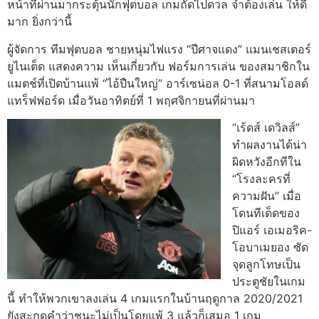
หน้าที่ผ่านมากระตุ้นนักฟุตบอล เกมถัดไปดวล จำต้องเล่น ให้ดี
มาก ยิ่งกว่านี้
ผู้จัดการ ทีมฟุตบอล ชายหนุ่มไฟแรง “ปีศาจแดง” แมนเชสเตอร์
ยูไนเต็ด แสดงความ เห็นเกี่ยวกับ ฟอร์มการเล่น ของสมาชิกใน
แมตช์ที่เปิดบ้านแพ้ “ไอ้ปืนใหญ่” อาร์เซน่อล 0-1 ที่สนามโอลด์
แทร็ฟฟอร์ด เมื่อวันอาทิตย์ที่ 1 พฤศจิกายนที่ผ่านมา
“เร้ดส์ เดวิลส์”
ทำผลงานได้น่า
ผิดหวังอีกทีใน
“โรงละครที่
ความฝัน” เมื่อ
โดนทีเด็ดของ
ปิแอร์ เอเมอริค-
โอบาเมยอง ซัด
จุดลูกโทษเป็น
ประตูชัยในเกม
นี้ ทำให้พวกเขาลงเล่น 4 เกมแรกในบ้านฤดูกาล 2020/2021
ยังสะกดคำว่าชนะไม่เป็นโดยแพ้ 3 แล้วก็เสมอ 1 เกม