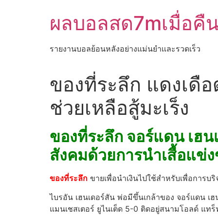
Skip
ผลบอลสด7mเมื่อคื
to
content
รายงานบอลย้อนหลังอย่างแม่นยำเเละรวดเร็ว
ของที่ระลึก แดงเดื
ช่วยเหลือสู้มะเร็ง
ของที่ระลึก จอร์แดน เฮนเ
สังคมด้วยการนำเสื้อแข่งข
ของที่ระลึก
ขายเพื่อนำเงินไปใช้สำหรับเพื่อการบริจ
ไบรอัน เฮนเดอร์สัน พ่อมีขึ้นเกล้าของ จอร์แดน เฮนเ
แมนเชสเตอร์ ยูไนเต็ด 5-0 ติดอยู่สนามโอลด์ แทร็