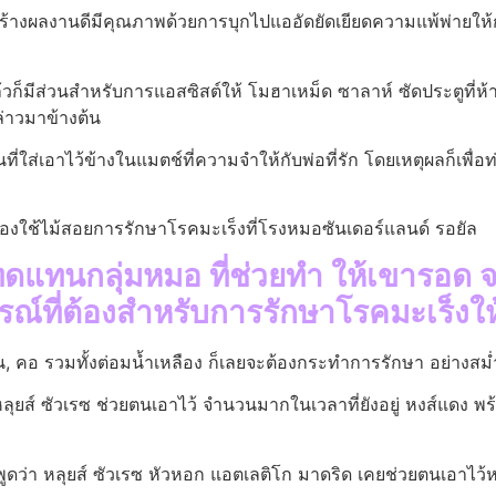
์ สร้างผลงานดีมีคุณภาพด้วยการบุกไปแออัดยัดเยียดความแพ้พ่ายให้
้วก็มีส่วนสำหรับการแอสซิสต์ให้ โมฮาเหม็ด ซาลาห์ ซัดประตูที่ห้าซ
ล่าวมาข้างต้น
ันที่ใส่เอาไว้ข้างในแมตช์ที่ความจำให้กับพ่อที่รัก โดยเหตุผลก็เพื่อ
รื่องใช้ไม้สอยการรักษาโรคมะเร็งที่โรงหมอซันเดอร์แลนด์ รอยัล
ะ ทดแทนกลุ่มหมอ ที่ช่วยทำ ให้เขารอ
กรณ์ที่ต้องสำหรับการรักษาโรคมะเร็งใ
่ลิ้น, คอ รวมทั้งต่อมน้ำเหลือง ก็เลยจะต้องกระทำการรักษา อย่าง
ส์ ซัวเรซ ช่วยตนเอาไว้ จำนวนมากในเวลาที่ยังอยู่ หงส์แดง พร้
ง พูดว่า หลุยส์ ซัวเรซ หัวหอก แอตเลติโก มาดริด เคยช่วยตนเอาไว