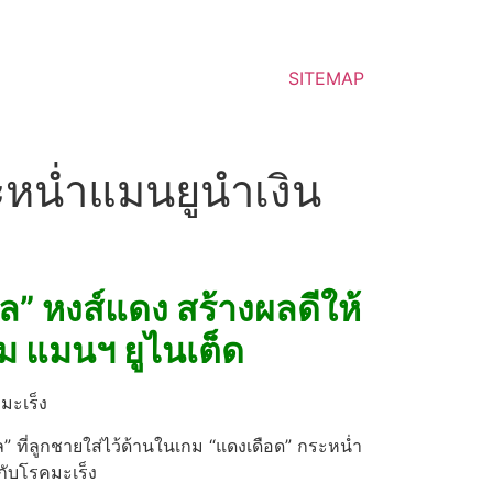
SITEMAP
ะหน่ำแมนยูนำเงิน
ูล” หงส์แดง สร้างผลดีให้
กม แมนฯ ยูไนเต็ด
มะเร็ง
ูล” ที่ลูกชายใส่ไว้ด้านในเกม “แดงเดือด” กระหน่ำ
กับโรคมะเร็ง