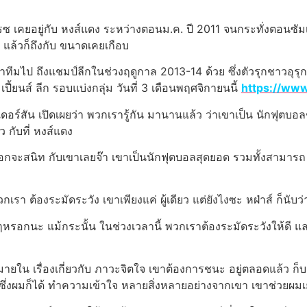
รซ เคยอยู่กับ หงส์แดง ระหว่างตอนม.ค. ปี 2011 จนกระทั่งตอนซัมเม
 แล้วก็ถึงกับ ขนาดเคยเกือบ
ทีมไป ถึงแชมป์ลีกในช่วงฤดูกาล 2013-14 ด้วย ซึ่งตัวรุกชาวอุรุกวั
ปี้ยนส์ ลีก รอบแบ่งกลุ่ม วันที่ 3 เดือนพฤศจิกายนนี้
https://www
ดอร์สัน เปิดเผยว่า พวกเรารู้กัน มานานแล้ว ว่าเขาเป็น นักฟุตบอล
 กับที่ หงส์แดง
กจะสนิท กับเขาเลยจ๊า เขาเป็นนักฟุตบอลสุดยอด รวมทั้งสามารถ ก่อ
กเรา ต้องระมัดระวัง เขาเพียงแค่ ผู้เดียว แต่ยังไงซะ หฝ่าส์ ก็นับว
ๆหรอกนะ แม้กระนั้น ในช่วงเวลานี้ พวกเราต้องระมัดระวังให้ดี 
น เรื่องเกี่ยวกับ ภาวะจิตใจ เขาต้องการชนะ อยู่ตลอดแล้ว ก็บางคร
ึ่งผมก็ได้ ทำความเข้าใจ หลายสิ่งหลายอย่างจากเขา เขาช่วยผม