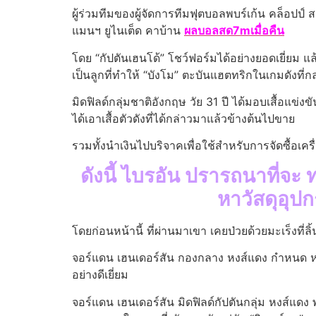
ผู้ร่วมทีมของผู้จัดการทีมฟุตบอลพบร์เก้น คล็อปป
แมนฯ ยูไนเต็ด คาบ้าน
ผลบอลสด7mเมื่อคืน
โดย “กัปตันเฮนโด้” โชว์ฟอร์มได้อย่างยอดเยี่ยม แล
เป็นลูกที่ทำให้ “บังโม” ตะบันแฮตทริกในเกมดังที่ก
มิดฟิลด์กลุ่มชาติอังกฤษ วัย 31 ปี ได้มอบเสื้อแข่งข
ได้เอาเสื้อตัวดังที่ได้กล่าวมาแล้วข้างต้นไปขาย
รวมทั้งนำเงินไปบริจาคเพื่อใช้สำหรับการจัดซื้อเค
ดังนี้ ไบรอัน ปรารถนาที่จ
หาวัสดุอุป
โดยก่อนหน้านี้ ที่ผ่านมาเขา เคยป่วยด้วยมะเร็งที
จอร์แดน เฮนเดอร์สัน กองกลาง หงส์แดง กำหนด หลุย
อย่างดีเยี่ยม
จอร์แดน เฮนเดอร์สัน มิดฟิลด์กัปตันกลุ่ม หงส์แด