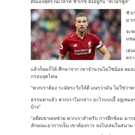
ตนเองสุดๆในเวลาที่ ซัวเรซ ยังอยู่กับ “ลิเวอร์พูล”
ซัวเ
มาก
จะพา
แชมเ
เฮนเ
คราว
แล้วก็ผมก็ได้ ศึกษาจาก เขาจำนวนไม่ใช่น้อย ผมออ
กรอบจุดโทษ
“พวกเราต้อง ระมัดระวังให้ดี แน่ๆว่ามัน ไม่ใช่ว่าพว
ธรรมดาแล้ว พวกเราไม่กล่าว อะไรแบบงี้ อยู่เสมอ
บ้าง”
“อดีตเขาเคยช่วย พวกเราสำหรับ การฝึกซ้อม มากมายใ
ลักษณะอาการเจ็บ เขาต้องการ ลงไปเล่นในสนาม ซ