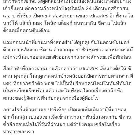
ถ้าว่าพวกเขาจะได้ผู้ฝึกสอนคนมีชื่อเสียงคนเมืองน้ำหอมมานั่ง
เก้าอี้แทน ต่อความก้าวหน้าปัจจุบันเมื่อ 24 เดือนพฤศจิกายน
เลอ ปารีเซียง เปิดเผยว่าสองประธานของ เปแอสเช อีกทั้ง เลโอ
นาร์โด้ แล้วก็ ฌอง โคล้ด บล็องก์ สนทนากับ ซีดาน ไปแล้ว
ตั้งแต่เมื่อตอนต้นเดือน
แถมก่อนหน้าที่ผ่านมาทั้งสองฝ่ายได้พูดคุยกันในตอนซัมเมอร์
ด้วยภายหลังจาก ซีดาน ล่ำลากลุ่ม ราชันชุดขาว มาหมาดๆแม้
แม้กระนั้นเขาอยากแยกตัวออกจากแวดวงสักระยะเพื่อพักก่อน
สื่อเจ้าดังที่กล่าวผ่านมาแล้วกล่าวว่า เปแอสเช เล็งแต่งตั้งให้ ซี
ดาน คุมกลุ่มในฤดูกาลหน้าข้างหลังบอกปัดการทาบทามจาก ผี
แดง ที่อยากคว้าตัว พอช ไปเป็นที่ปรึกษาคนใหม่ในทันทีทันใด
เป็นระเบียบเรียบร้อยแล้ว และไม่พึงพอใจถกเรื่องค่าฉีกข้อ
ตกลงของผู้จัดการทีมกับกลุ่มจากเมืองผู้ดีอะไร
อย่างไรก็แล้วแต่ เลอ ปารีเซียง เปิดเผยเพิ่มเติมว่ามีที่มาของ
ข่าวในกลุ่ม เปแอสเช แจ้งเข้ามาว่าสมาพันธ์สนทนากับ ซีดาน
ซ้ำอีกรอบเมื่อไม่กี่วันที่ผ่านมา แต่ว่ายังคลุมเครือในเรื่อง
ท่าทางของเขา