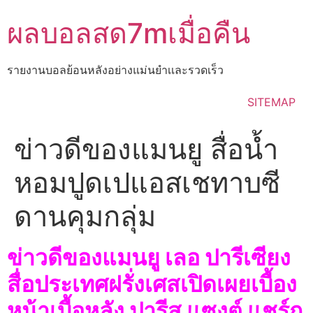
Skip
ผลบอลสด7mเมื่อคืน
to
content
รายงานบอลย้อนหลังอย่างแม่นยำเเละรวดเร็ว
SITEMAP
ข่าวดีของแมนยู สื่อน้ำ
หอมปูดเปแอสเชทาบซี
ดานคุมกลุ่ม
ข่าวดีของแมนยู เลอ ปารีเซียง
สื่อประเทศฝรั่งเศสเปิดเผยเบื้อง
หน้าเบื้อหลัง ปารีส แซงต์ แชร์ก