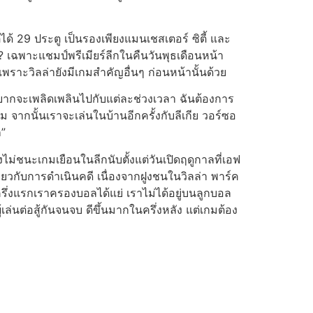
้ 29 ประตู เป็นรองเพียงแมนเชสเตอร์ ซิตี้ และ
? เฉพาะแชมป์พรีเมียร์ลีกในคืนวันพุธเดือนหน้า
เพราะวิลล่ายังมีเกมสำคัญอื่นๆ ก่อนหน้านั้นด้วย
 ฉันอยากจะเพลิดเพลินไปกับแต่ละช่วงเวลา ฉันต้องการ
่ม จากนั้นเราจะเล่นในบ้านอีกครั้งกับลีเกีย วอร์ซอ
ก”
ม่ชนะเกมเยือนในลีกนับตั้งแต่วันเปิดฤดูกาลที่เอฟ
้เกี่ยวกับการดำเนินคดี เนื่องจากฝูงชนในวิลล่า พาร์ค
 “ครึ่งแรกเราครองบอลได้แย่ เราไม่ได้อยู่บนลูกบอล
่นต่อสู้กันจนจบ ดีขึ้นมากในครึ่งหลัง แต่เกมต้อง