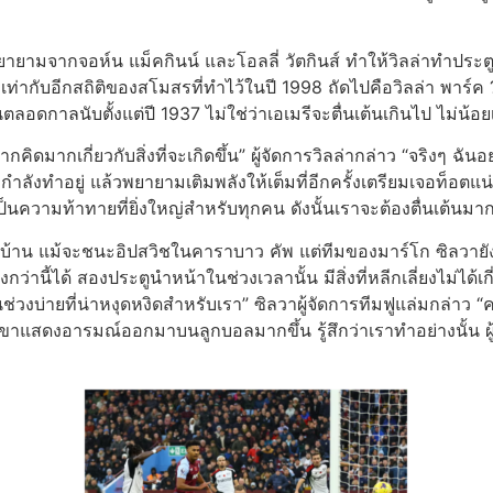
ามจากจอห์น แม็คกินน์ และโอลลี่ วัตกินส์ ทำให้วิลล่าทำประตูได
ท่ากับอีกสถิติของสโมสรที่ทำไว้ในปี 1998 ถัดไปคือวิลล่า พาร์ค 
ตลอดกาลนับตั้งแต่ปี 1937 ไม่ใช่ว่าเอเมรีจะตื่นเต้นเกินไป ไม่น้อย
ยากคิดมากเกี่ยวกับสิ่งที่จะเกิดขึ้น” ผู้จัดการวิลล่ากล่าว “จริงๆ
รากำลังทำอยู่ แล้วพยายามเติมพลังให้เต็มที่อีกครั้งเตรียมเจอท็อตแน
เป็นความท้าทายที่ยิ่งใหญ่สำหรับทุกคน ดังนั้นเราจะต้องตื่นเต้นมา
ในบ้าน แม้จะชนะอิปสวิชในคาราบาว คัพ แต่ทีมของมาร์โก ซิลวายังไ
่งกว่านี้ได้ สองประตูนำหน้าในช่วงเวลานั้น มีสิ่งที่หลีกเลี่ยงไม่ได
ป็นช่วงบ่ายที่น่าหงุดหงิดสำหรับเรา” ซิลวาผู้จัดการทีมฟูแล่มกล่าว
าแสดงอารมณ์ออกมาบนลูกบอลมากขึ้น รู้สึกว่าเราทำอย่างนั้น ผู้เล