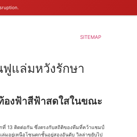
sruption.
SITEMAP
นฟูแล่มหวังรักษา
ท้องฟ้าสีฟ้าสดใสในขณะ
 13 ติดต่อกัน ซึ่งตรงกับสถิติของทีมที่คว้าแชมป์
่มอยู่เหนือโซนตกชั้นอยู่สองอันดับ วิลล่าขยับไป