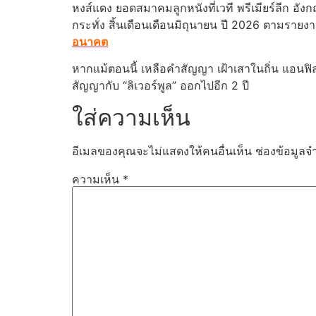
หงส์แดง ยอดสมาคมลูกหนังที่เวที พรีเมียร์ลีก อัง
กระทั่ง สิ้นเดือนเดือนมิถุนายน ปี 2026 ตามรายงานจ
อนาคต
หากแม้ตอนนี้ เหลือคำสัญญา เฝ้าเสาในถิ่น แอนฟิล
สัญญากับ “ลิเวอร์พูล” ออกไปอีก 2 ปี
ใส่ความเห็น
อีเมลของคุณจะไม่แสดงให้คนอื่นเห็น
ช่องข้อมูลจ
ความเห็น
*