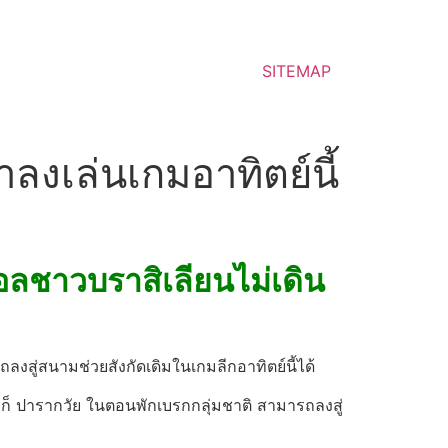
SITEMAP
ลงเล่นเกมอาทิตย์นี้
ลชาวบราสิเลียนไม่เดิน
ู่สนามช่วยสังกัดเดิมในเกมลีกอาทิตย์นี้ได้
้วก็ ปารากวัย ในตอนพักเบรกกลุ่มชาติ สามารถลงสู่