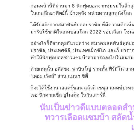
ก่อนหน้านี้ที่ผ่านมา 8 นักฟุตบอลจากชมรมในลีกสูงส
ในเกมลีกอาทิตย์นี้ ข้างหลัง หน่วยงานลูกหนังโลก
ได้รับแจ้งจากสมาพันธ์บอลบราซิล ที่มีความคิดเห็นว
มารับใช้ชาติในเกมบอลโลก 2022 รอบเลือก โซนอ
อย่างไรก็ดีจากคุยกันระหว่าง สมาคมสหพันธ์ฟุตบอ
บราซิล, ประเทศชิลี, ประเทศเม็กซิโก และก็ ปาราก
ทำให้นักฟุตบอลชาวแซมบ้าสามารถลงไปในสนามเกม
ด้วยเหตุนั้น อลีสซง, ฟาบินโญ่ รวมทั้ง ฟีร์มีโน่ ส
“เดอะ เร้ดส์” ส่วน แมนฯ ซิตี้
ก็จะได้ใช้งาน เอแดร์ชอน แล้วก็ เชซุส แมตช์ปะทะ 
เจอ นิวคาสเซิ่ล ยูไนเต็ด ในวันเสาร์นี้
นับเป็นข่าวดีแบบตลอดสำหร
ทวารเลือดแซมบ้า สลัดน้