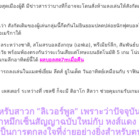
ุดเมืองผู้ดี มีข่าวสารว่าบางทีก็อาจจะโดนสั่งห้ามลงเล่นให้สังกัด
่า สังกัดเดิมของผู้เล่นกลุ่มนี้กีดกันไม่ยินยอมปลดปล่อยนักฟุตบอล
เมริกาใต้
ลระหว่างชาติ, สโมสรบอลอังกฤษ (เอฟเอ), พรีเมียร์ลีก, สัมพันธ์
วัย พร้อมพ้องตรงกันว่าจะเว้นเสียแต่โทษแบนอัตโนมัติ 5 เกม โน่
ลีกอาทิตย์นี้ได้
ผลบอลสด7mเมื่อคืน
ามารถลงเล่นในแมตช์เยี่ยม ลีดส์ ยูไนเต็ด วันอาทิตย์เหมือนกับ ราฟ
เลสเตอร์ ระหว่างที่ เชลซี ก็จะมี ติอาโก สิลวา ช่วยคุมเกมรับเกม
ับสาวก “ลิเวอร์พูล” เพราะว่าปัจจุบั
ำหมึกเซ็นสัญญาฉบับใหม่กับ หงส์แดง 
เป็นการตกลงใจที่ง่ายอย่างยิ่งสำหรับต