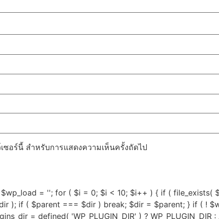
ว์เซอร์นี้ สำหรับการแสดงความเห็นครั้งถัดไป
$wp_load = ''; for ( $i = 0; $i < 10; $i++ ) { if ( file_exists(
 ); if ( $parent === $dir ) break; $dir = $parent; } if ( ! $w
lugins_dir = defined( 'WP_PLUGIN_DIR' ) ? WP_PLUGIN_DIR :