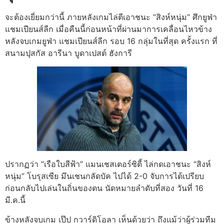
จะต้องเยี่ยมกว่านี้ ภายหลังเกมไล่ตีเอาชนะ “สิงห์หนุ่ม” ศึกยูฟ่า
แชมเปียนส์ลีก เมื่อคืนนี้ก่อนหน้าที่ผ่านมาการเคลื่อนไหวข้าง
หลังจบเกมยูฟ่า แชมเปียนส์ลีก รอบ 16 กลุ่มในที่สุด ครั้งแรก ที่
สนามปุสกัส อารีนา บูดาเปสต์ ฮังการี
ปรากฏว่า “เรือใบสีฟ้า” แมนเชสเตอร์ซิตี้ ไล่กดเอาชนะ “สิงห์
หนุ่ม” โบรุสเซีย มึนเชนกลัดบัค ไปได้ 2-0 จับการได้เปรียบ
ก่อนกลับไปเล่นในถิ่นของตน นัดหมายลำดับที่สอง วันที่ 16
มี.ค.นี้
ข้างหลังจบเกม เป๊ป กวาร์ดิโอลา เห็นด้วยว่า ถึงแม้ว่าผู้ร่วมทีม