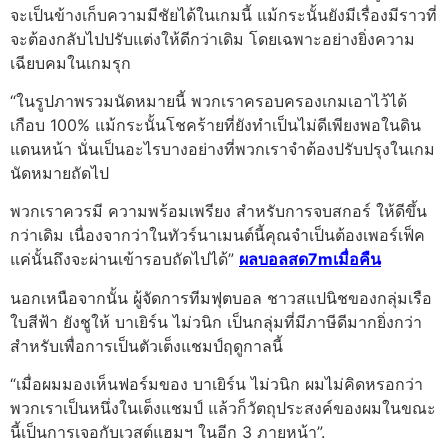
จะเป็นข้างเก็บความมีชัยได้ในเกมนี้ แม้กระนั้นยังมีเรื่องมีราวที่
จะต้องกลับไปปรับแต่งให้ดีกว่าเดิม โดยเฉพาะอย่างยิ่งความ
เฉียบคมในเกมรุก
“ในรูปภาพรวมนัดหมายนี้ พวกเราครอบครองเกมเอาไว้ได้
เกือบ 100% แม้กระนั้นโชคร้ายที่ยังทำเป็นไม่ดีเพียงพอในดิน
แดนหน้า นั่นเป็นอะไรบางอย่างที่พวกเราจำต้องปรับปรุงในเกม
นัดหมายถัดไป
พวกเราควรมี ความพร้อมเพรียง สำหรับการจบสกอร์ ให้ดีขึ้น
กว่าเดิม เนื่องจากว่าในทัวร์นาเมนต์นี้คุณจำเป็นต้องเพอร์เฟ็ค
แค่นั้นถึงจะผ่านเข้ารอบถัดไปได้”
ผลบอลสด7mเมื่อคืน
นอกเหนือจากนั้น ผู้จัดการทีมฟุตบอล ชาวสแปนิชของกลุ่มเรือ
ใบสีฟ้า ยังชูให้ บาเยิร์น ไม่วนิก เป็นกลุ่มที่มีภาษีดีมากยิ่งกว่า
สำหรับเพื่อการเป็นตัวเต็งแชมป์ฤดูกาลนี้
“เมื่อผมมองเห็นฟอร์มของ บาเยิร์น ไม่วนิก ผมไม่คิดหรอกว่า
พวกเราเป็นหนึ่งในเต็งแชมป์ แล้วก็วัตถุประสงค์ของผมในขณะ
นี้เป็นการเจอกับเวสต์แฮมฯ ในอีก 3 ภายหน้า”.