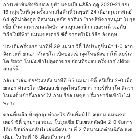
การแข่งขันชิงชัยบอล ยูฟ่า แชมเปียนส์ลีก ฤดู 2020-21 รอบ
16 กลุ่มในที่สุด ครั้งแรกเมื่อคืนนี้วันพุธที่ 24 เดือนกุมภาพันธ์
64 คู่ที่น่าดึงดูด ที่สนามปุสกัส อารีนา “ราชสีห์ชายหนุ่ม” โบรุส
เซีย มึนศาสนาเชนกลัดบัค จากบุนเดสลีกา เยอรมนี เจอกับ
“เรือใบสีฟ้า” แมนเชสเตอร์ ซิตี้ จากพรีเมียร์ลีก อังกฤษ
ประเดิมครึ่งแรก นาทีที่ 29 แมนฯ วิตี้ ได้ประตูขึ้นนำ 1-0 จาก
จังหวะที่ ยกเอา คันเซโล เปิดบอลเข้าจุดโทษฝั่งขวาให้ แบร์นา
โด ซิลวา โหม่งเข้าไปตุงตาข่าย ก่อนที่จะจบ ครึ่งแรกไปด้วย
สกอร์นี้
กลับมาเล่น ต่อช่วงหลัง นาทีที่ 65 แมนฯ ซิตี้ หนีเป็น 2-0 เมื่อ
ยกเอา คันเซโล เปิดบอลเข้าจุดโทษฝั่งขวา กางร์ที่นาโด สิลวา
โหม่งตั้งเข้ากึ่งกลางให้ กาเบรียล เฆซุส ปรี่มาชาร์จเข้าไปไม่
พลาด
ตอนที่เหลือ ทั้งคู่กลุ่มทำอะไร กันเพิ่มมิได้ จบเกม แมนเชส
เตอร์ ซิตี้ บุกมาเอาชนะ โบรุสเซีย มึนเชนกลัดบัค 2-0 จับการ
ได้เปรียบก่อนกลับไปเล่นนัดหมายที่ 2 ที่สนามเอตำหนิฮัด สเต
เดียม ในวันที่ 16 เดือนมีนาคมนี้