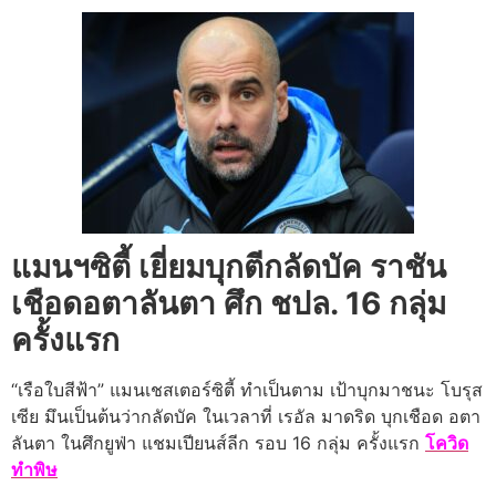
แมนฯซิตี้ เยี่ยมบุกตีกลัดบัค ราชัน
เชือดอตาลันตา ศึก ชปล. 16 กลุ่ม
ครั้งแรก
“เรือใบสีฟ้า” แมนเชสเตอร์ซิตี้ ทำเป็นตาม เป้าบุกมาชนะ โบรุส
เซีย มึนเป็นต้นว่ากลัดบัค ในเวลาที่ เรอัล มาดริด บุกเชือด อตา
ลันตา ในศึกยูฟ่า แชมเปียนส์ลีก รอบ 16 กลุ่ม ครั้งแรก
โควิด
ทำพิษ