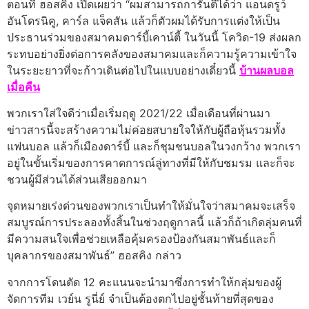
ตอนที่ ฮอสคิง เปิดเผยว่า “ผมสามารถการันตีได้ว่า แอนดรูว์
อันโดรนิคู, คาร์ล แจ็คสัน แล้วก็ตัวผมได้รับการแต่งให้เป็น
ประธานร่วมของสมาคมดาร์บี้เคาน์ตี้ ในวันนี้ โควิด-19 ส่งผลก
ระทบอย่างยิ่งต่อการคลังของสมาคมและก็ความรู้ความเข้าใจ
ในระยะยาวที่จะก้าวเดินต่อไปในแบบอย่างเดี๋ยวนี้
บ้านผลบอล
เมื่อคืน
พวกเราใส่ใจดีว่าเมื่อเริ่มฤดู 2021/22 เมื่อเดือนที่ผ่านมา
ข่าวสารนี้จะสร้างความไม่ค่อยสบายใจให้กับผู้ถือหุ้นรวมทั้ง
แฟนบอล แล้วก็เมืองดาร์บี้ และก็ชุมชนบอลในวงกว้าง พวกเรา
อยู่ในขั้นเริ่มของการคาดการณ์ลู่ทางที่มีให้กับชมรม และก็จะ
ชวนผู้มีส่วนได้ส่วนเสียออกมา
จุดหมายเร่งด่วนของพวกเราเป็นทำให้มั่นใจว่าสมาคมจะเสร็จ
สมบูรณ์การประลองทั้งสิ้นในช่วงฤดูกาลนี้ แล้วก็ถ้าเกิดลุ่มคนที่
มีความสนใจเพื่อช่วยเหลือคุ้มครองป้องกันสมาพันธ์และก็
บุคลากรของสมาพันธ์” ฮอสคิง กล่าว
จากการโดนตัด 12 คะแนนจะนำมาซึ่งการทำให้กลุ่มของผู้
จัดการทีม เวย์น รูนี่ย์ จำเป็นต้องตกไปอยู่ชั้นท้ายที่สุดของ