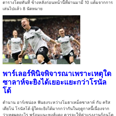
ตารางโดยทันที ข้างหลังก่อนหน้านี้ที่ผ่านมามี 10 แต้มจากการ
เล่นไปแล้ว 8 นัดหมาย
พาร์เลอร์พินิจพิจารณาเพราะเหตุใด
ซาลาห์จะยิงได้เยอะแยะกว่าโรนัล
โด้
ตำนาน อาร์เซน่อล ฟันธงระหว่างโมฮาเหม็ดซาลาห์ กับ คริส
เตียโน่ โรนัลโด้ ผู้ใดจะยิงได้มากกว่ากันในฤดูกาลนี้เนื่องจาก
ว่าเหตุผลอะไร พร้อมแนะหงส์แดง ควรจะให้ค่าแรงงานก้อนโต