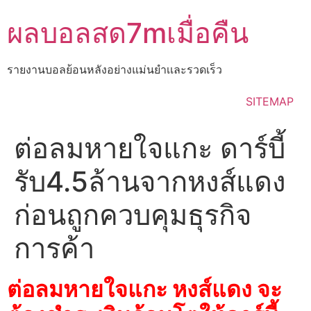
Skip
ผลบอลสด7mเมื่อคืน
to
content
รายงานบอลย้อนหลังอย่างแม่นยำเเละรวดเร็ว
SITEMAP
ต่อลมหายใจแกะ ดาร์บี้
รับ4.5ล้านจากหงส์แดง
ก่อนถูกควบคุมธุรกิจ
การค้า
ต่อลมหายใจแกะ หงส์แดง จะ