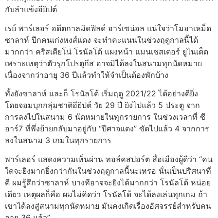
กับลำแข้งอียิปต์
เรย์ พาร์เลอร์ อดีตกาลมิดฟิลด์ อาร์เซน่อล แน่ใจว่าโมฮาเหม็ด
ซาลาห์ ปีกคนเก่งหงส์แดง จะทำคะแนนในช่วงฤดูกาลนี้ได้
มากกว่า คริสเตียโน่ โรนัลโด้ แผงหน้า แมนเชสเตอร์ ยูไนเต็ด
เพราะเหตุว่าตัวรุกโปรตุกีส อาจมิได้ลงในสนามทุกนัดหมาย
เนื่องจากว่าอายุ 36 ปีแล้วทำให้จำเป็นต้องพักบ้าง
ทั้งยังซาลาห์ และก็ โรนัลโด้ เริ่มฤดู 2021/22 ได้อย่างดียิ่ง
โดยจอมบุกกลุ่มชาติอียิปต์ วัย 29 ปี ยิงไปแล้ว 5 ประตู จาก
การลงไปในสนาม 6 นัดหมายในทุกรายการ ในช่วงเวลาที่ ซี
อาร์7 ที่พึ่งย้ายกลับมาอยู่กับ “ปีศาจแดง” ซัดไปแล้ว 4 จากการ
ลงในสนาม 3 เกมในทุกรายการ
พาร์เลอร์ แสดงความเห็นผ่าน ทอล์คสปอร์ต สื่อเมืองผู้ดีว่า “คน
ใดจะยิงมากยิ่งกว่ากันในช่วงฤดูกาลนี้นะเหรอ นั่นเป็นปริศนาที่
ดี ผมรู้สึกว่าซาลาห์ บางทีอาจจะยิงได้มากกว่า โรนัลโด้ หน่อย
เดียว เหตุผลก็คือ ผมไม่คิดว่า โรนัลโด้ จะได้ลงเล่นทุกเกม ถ้า
เขาได้ลงสู่สนามทุกนัดหมาย มันคงเกิดเรื่องอัศจรรย์สำหรับคน
อายุ 36 แล้ว”