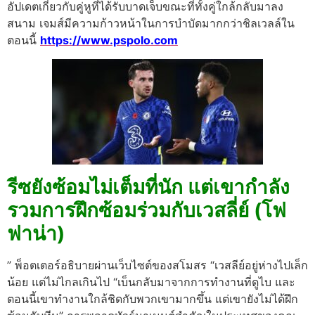
อัปเดตเกี่ยวกับคู่หูที่ได้รับบาดเจ็บขณะที่ทั้งคู่ใกล้กลับมาลง
สนาม เจมส์มีความก้าวหน้าในการบำบัดมากกว่าชิลเวลล์ใน
ตอนนี้
https://www.pspolo.com
รีซยังซ้อมไม่เต็มที่นัก แต่เขากำลัง
รวมการฝึกซ้อมร่วมกับเวสลี่ย์ (โฟ
ฟาน่า)
” พ็อตเตอร์อธิบายผ่านเว็บไซต์ของสโมสร “เวสลีย์อยู่ห่างไปเล็ก
น้อย แต่ไม่ไกลเกินไป
“เบ็นกลับมาจากการทำงานที่ดูไบ และ
ตอนนี้เขาทำงานใกล้ชิดกับพวกเขามากขึ้น แต่เขายังไม่ได้ฝึก