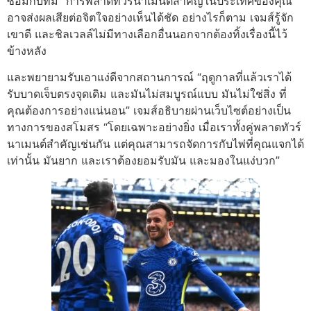
ซ้อมกับทีม”
การพลาดทัวร์นาเมนต์สำคัญในประเทศของคุณ
อาจส่งผลเสียต่อจิตใจอย่างเห็นได้ชัด อย่างไรก็ตาม เจมส์รู้จัก
เขาดี และชิลเวลล์ไม่มีทางเลือกอื่นนอกจากต้องทิ้งเรื่องนี้ไว้
ข้างหลัง
และพยายามรับเอาแง่ดีจากสถานการณ์
“ฤดูกาลที่แล้วเราได้
รับบาดเจ็บตรงจุดเดิม และมันไม่สมบูรณ์แบบ มันไม่ใช่สิ่ง ที่
คุณต้องการอย่างแน่นอน” เจมส์อธิบายผ่านเว็บไซต์อย่างเป็น
ทางการของสโมสร “โดยเฉพาะอย่างยิ่ง เมื่อเราทั้งคู่พลาดทัวร์
นาเมนต์สำคัญเช่นกัน แต่คุณสามารถจัดการกับไพ่ที่คุณแจกได้
เท่านั้น มันยาก และเราต้องยอมรับมัน และมองในแง่บวก”