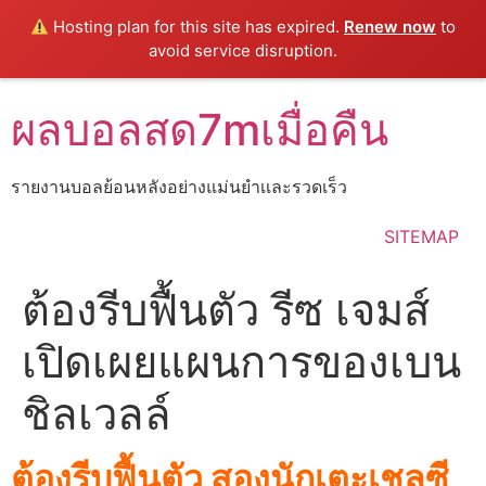
Hosting plan for this site has expired.
Renew now
to
avoid service disruption.
Skip
ผลบอลสด7mเมื่อคืน
to
content
รายงานบอลย้อนหลังอย่างแม่นยำเเละรวดเร็ว
SITEMAP
ต้องรีบฟื้นตัว รีซ เจมส์
เปิดเผยแผนการของเบน
ชิลเวลล์
ต้องรีบฟื้นตัว สองนักเตะเชลซี