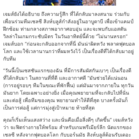
เจมส์ยังได้อธิบาย ถึงความรู้สึก ที่ได้กลับมาลงสนาม ร่วมกับ
เพื่อนร่วมทีมเชลซี สิงห์บลูส์กำลังอยู่ในอาบูดาบี เพื่อเข้าแคมป์
ฝึกซ้อม ท่ามกลางสภาพอากาศอบอุ่น และจะพบกับแอสตัน
วิลล่าในเกมกระชับมิตร ในวันอาทิตย์นี้ด้วย
“ไม่นานหรอก”
เจมส์บอก “ก่อนจะกลับออกจากที่นี่ มันน่าผิดหวัง พลาดฟุตบอล
โลก และใช้เวลานานกว่าที่ผมหวังไว้
เป็นเรื่องดีที่ได้กลับมาอยู่
กับทีม
“วันนี้เป็นเซสชันแรกของฉัน ที่มีการสัมผัสกันเบาๆ เป็นเรื่องดี
ที่ได้กลับมา ในสถานที่ที่ดี และอากาศดี
“มันช่วยได้แน่นอน
(การอยู่รอบๆ ทีมในขณะที่พักฟื้น) แต่มันมาจากภายใน ทุกวัน
มันยาก โดยเฉพาะอย่างยิ่ง เมื่อคุณพยายามที่จะกลับไปที่นั่น
และต่อสู้ เพื่อทีมของคุณ พยายามทำให้ดีที่สุด บางครั้งมันก็
เป็นการต่อสู้ แต่การมุ่งสู่เป้าหมาย ท้ายที่สุด
คุณก็เริ่มเห็นแสงสว่าง และนั่นคือเมื่อสิ่งดีๆ เกิดขึ้น”
เจมส์หวัง
ว่า จะฟิตร่างกายให้พร้อม สำหรับเกมพรีเมียร์ลีก นัดแรกของ
เชลซี หลังจากฟุตบอลโลก กับบอร์นมัธ สิงห์บลูส์ต้อนรับเดอะ