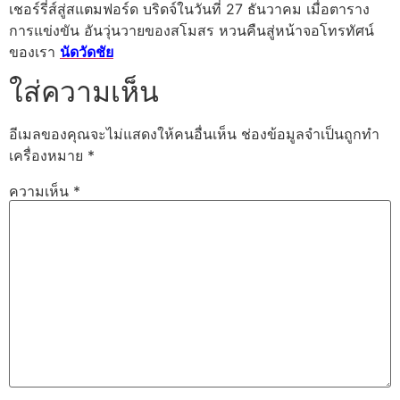
เชอร์รี่ส์สู่สแตมฟอร์ด บริดจ์ในวันที่ 27 ธันวาคม เมื่อตาราง
การแข่งขัน อันวุ่นวายของสโมสร หวนคืนสู่หน้าจอโทรทัศน์
ของเรา
นัดวัดชัย
ใส่ความเห็น
อีเมลของคุณจะไม่แสดงให้คนอื่นเห็น
ช่องข้อมูลจำเป็นถูกทำ
เครื่องหมาย
*
ความเห็น
*