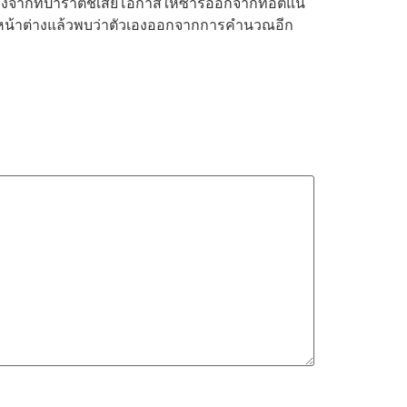
ังจากที่ปาราติชี่เสียโอกาสให้ซาร์ออกจากท็อตแน่
ารปิดหน้าต่างแล้วพบว่าตัวเองออกจากการคํานวณอีก