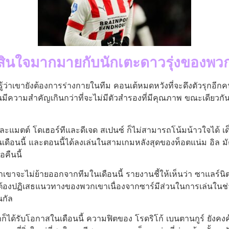
ดสินใจมากมายกับนักเตะดาวรุ่งของพวก
ู้ว่าเขายังต้องการร่างกายในทีม คอนเต้หมดหวังที่จะดึงตัวรุกอีก
ความสําคัญเกินกว่าที่จะไม่มีตัวสํารองที่มีคุณภาพ ขณะเดียวกัน
ต์ โดเฮอร์ทีและดีเจด สเปนซ์ ก็ไม่สามารถโน้มน้าวใจได้ เด็กหนุ่ม
เดือนนี้ และตอนนี้ได้ลงเล่นในสามเกมหลังสุดของท็อตแน่ม อิล มัต
อคืนนี้
่าเขาจะไม่ย้ายออกจากทีมในเดือนนี้ รายงานชี้ให้เห็นว่า ซาแลร์นิ
 ต้องปฏิเสธแนวทางของพวกเขาเนื่องจากซาร์มีส่วนในการเล่นในช่ว
นกัล
ขาก็ได้รับโอกาสในเดือนนี้ ความฟิตของ โรดริโก้ เบนตานกูร์ ยัง