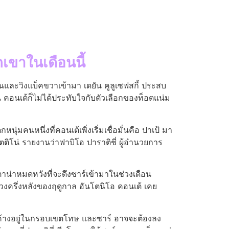
เขาในเดือนนี้
คนและวิงแบ็คขวาเข้ามา เดยัน คูลูเซฟสกี้ ประสบ
 คอนเต้ก็ไม่ได้ประทับใจกับตัวเลือกของท็อตแน่ม
คนหนึ่งที่คอนเต้เพิ่งเริ่มเชื่อมั่นคือ ปาเป้ มา
ติโน่ รายงานว่าฟาบิโอ ปาราติชี่ ผู้อํานวยการ
ตาน่าหมดหวังที่จะดึงซาร์เข้ามาในช่วงเดือน
งครึ่งหลังของฤดูกาล อันโตนิโอ คอนเต้ เคย
คงค้างอยู่ในกรอบเขตโทษ และซาร์ อาจจะต้องลง