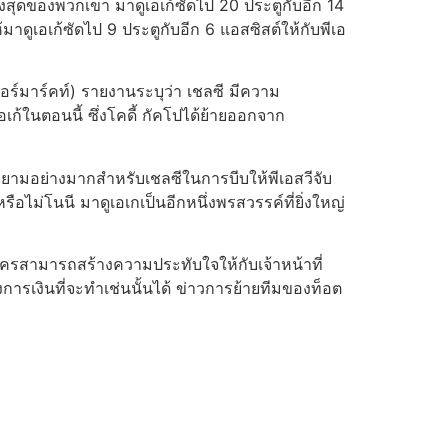
ูงสุดของพวกเขา มาดูเอเก้ซัดไป 20 ประตูกับอีก 14
มาดูเอเก้ซัดไป 9 ประตูกับอีก 6 แอสซิสต์ให้กับพีเอ
อร์มาร์คท์) รายงานระบุว่า เชลซี มีความ
อเก้ในตอนนี้ ซึ่งโคดี้ กัคโปได้ย้ายออกจาก
ยามอย่างมากสําหรับเชลซีในการบีบให้พีเอสวีจับ
ไม่โนนี มาดูเอเกเป็นอีกหนึ่งพรสวรรค์ที่ยิ่งใหญ่
ะใครสามารถสร้างความประทับใจให้กับเจ้าหน้าที่
ารเงินที่จะทําเช่นนั้นได้ ข่าวการย้ายทีมของท็อต