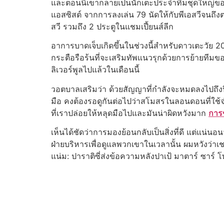
และตอนนี้เขากลายเป็นนักเตะประจําทีมชุดใหญ่ของท
แอสซิสต์ จากการลงเล่น 79 นัดให้กับพีเอสวีจนถึงตอ
สวี รวมถึง 2 ประตูในแชมเปี้ยนส์ลีก
อาการบาดเจ็บเกิดขึ้นในช่วงนี้สําหรับดาวเตะวัย 
กระตือรือร้นที่จะเสริมทัพแนวรุกด้วยการย้ายทีมของ
ลิเวอร์พูลไปแล้วในเดือนนี้
วอตบาลเสริมว่า ด้วยสัญญาที่กําลังจะหมดลงไปถึง
มือ คงต้องรอดูกันต่อไปว่าสโมสรในลอนดอนที่ใช้จ่า
ที่เราปล่อยให้หลุดมือไปและมันน่าผิดหวังมาก
การ
เห็นได้ชัดว่าการมองย้อนกลับเป็นสิ่งที่ดี แต่แน
ฝ่ายบริหารเพื่อดูแลพวกเขาในเวลานั้น ผมหวังว่าเ
แน่ม: ปาราติซี่ส่งข้อความหลังปาเป้ มาตาร์ ซาร์ 