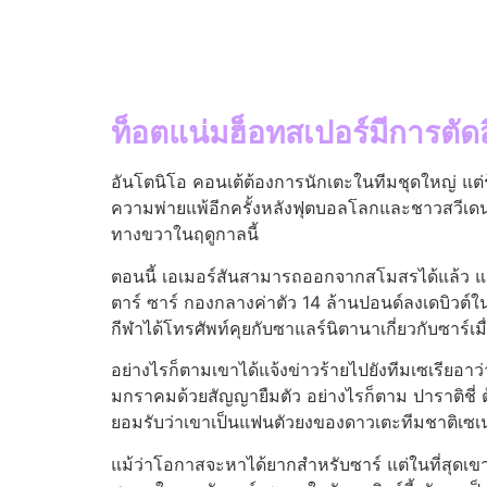
ท็อตแน่มฮ็อทสเปอร์มีการตั
อันโตนิโอ คอนเต้ต้องการนักเตะในทีมชุดใหญ่ แต่ร
ความพ่ายแพ้อีกครั้งหลังฟุตบอลโลกและชาวสวีเดนมี
ทางขวาในฤดูกาลนี้
ตอนนี้ เอเมอร์สันสามารถออกจากสโมสรได้แล้ว และแมต
ตาร์ ซาร์ กองกลางค่าตัว 14 ล้านปอนด์ลงเดบิวต์ใน
กีฬาได้โทรศัพท์คุยกับซาแลร์นิตานาเกี่ยวกับซาร์เมื่
อย่างไรก็ตามเขาได้แจ้งข่าวร้ายไปยังทีมเซเรียอาว
มกราคมด้วยสัญญายืมตัว อย่างไรก็ตาม ปาราติชี่
ยอมรับว่าเขาเป็นแฟนตัวยงของดาวเตะทีมชาติเซเ
แม้ว่าโอกาสจะหาได้ยากสําหรับซาร์ แต่ในที่สุดเ