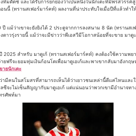
ีมดัตช์ และได้รับการยกย่องว่าเป็นหนึ่งในนักเตะที่มีพรสวรรค์ส
นนี้ (ทรานสเฟอร์มาร์คท์) ผลงานที่น่าประทับใจเมื่อปีที่แล้วทําให้
20 ปี แม้ว่าเขาจะยังยิงได้ 2 ประตูจากการลงสนาม 8 นัด (ทรานสเฟ
ดาวรุ่งรายนี้ แม้ว่าจะมีข่าวว่าพีเอสวีมีโอกาสน้อยที่จะขาย มาดูเ
ปี 2025 สําหรับ มาดูเก้ (ทรานสเฟอร์มาร์คท์) คงต้องใช้ความพยา
ยฟรีจะยอมทุ่มเงินก้อนโตเพื่อมาดูเอเก้และพาเขากลับมาอังกฤษหรือ
ขายนักเตะ
่นอนว่ามีคนในสโมสรที่สามารถเห็นได้ว่าเยาวชนเหล่านี้ดีแค่ไหนแล
ชลซีจะไม่เซ็นสัญญากับมาดูเอเก้ แต่แน่นอนว่าพวกเขามีอํานาจทางก
โทรศัพท์มา