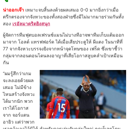
น่าออกเจ๊า
เหมาะจบสิ้นลงด้วยผลเสมอ 0-0 มากยิ่งกว่าเมื่อ
ตรึกตรองจากจังหวะของทั้งสองฝ่ายซึ่งมีไม่มากมายร่วมกันทั้ง
สอง
เรอัลมาดริดยิงสนุก
ผู้จัดการทีมฟุตบอลเฟรนช์แมนไม่บางทีอาจพาทีมเก็บแต้มออก
มาจาก โอลด์ แทรฟฟอร์ด ได้เมื่อเสียประตูให้ ผีแดง ในนาทีที่
77 จากจังหวะบรรจงยิงจากหน้าจุดโทษของ เฟร็ด ซึ่งเขาชี้ว่า
กลุ่มจากลอนดอนโดนลงอาญาที่เสียโอกาสลูบคลำเป้าเหมือน
กัน
“ผมรู้สึกว่าเกม
จะลงเอยด้วยผล
เสมอ ไม่มีข้าง
ไหนสร้างจังหวะ
ได้มากนัก พวก
เราได้โอกาส
จาก จอร์แดน
อายิว แต่ว่าพวก
เราคว้าเอาไว้มิได้ สำหรับการเล่นกับกลุ่มใหญ่ คุณก็เลยโดน