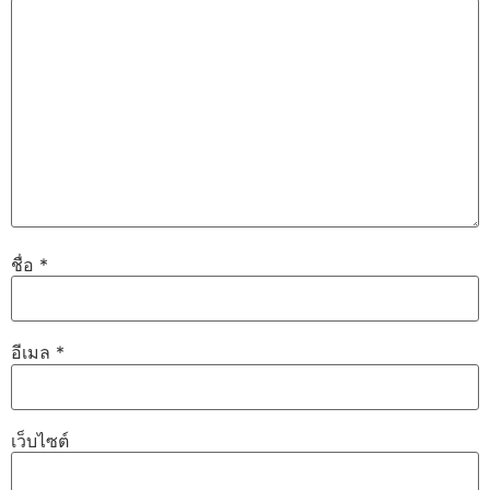
ชื่อ
*
อีเมล
*
เว็บไซต์