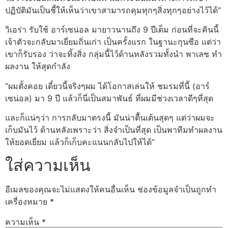
ปฏิบัติมันเป็นชี้ให้เห็นว่าเขาสามารถคุมทุกๆสิ่งทุกๆอย่างไว้ได้”
วิเอร่า รับใช้ อาร์เซน่อล มายาวนานถึง 9 ปีเต็ม ก่อนที่จะคินนี้
เจ้าตัวจะกลับมาเยี่ยมถิ่นเก่า เป็นครั้งแรก ในฐานะกุนซือ แต่ว่า
เขาก็รับรอง ว่าจะทิ้งสิ่ง กลุ่มนี้ไว้ด้านหลังรวมทั้งนำ พาเลซ ทำ
ผลงาน ให้สุดกำลัง
“ผมตั้งคอย เดี๋ยวนี้จริงๆผม ได้โอกาสเล่นให้ ชมรมที่นี้ (อาร์
เซน่อล) มา 9 ปี แล้วก็นี่เป็นสมาพันธ์ ที่ผมมีช่วงเวลาดีๆที่สุด
และก็แน่ๆว่า การกลับมาตรงนี้ มันน่าตื้นเต้นสุดๆ แต่ว่าผมจะ
เก็บมันไว้ ด้านหลังเพราะว่า สิ่งจำเป็นที่สุด เป็นพาทีมทำผลงาน
ให้ยอดเยี่ยม แล้วก็เก็บคะแนนกลับไปให้ได้”
ใส่ความเห็น
อีเมลของคุณจะไม่แสดงให้คนอื่นเห็น
ช่องข้อมูลจำเป็นถูกทำ
เครื่องหมาย
*
ความเห็น
*