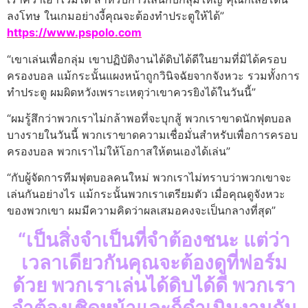
ลงโทษ ในเกมอย่างงี้คุณจะต้องทำประตูให้ได้”
https://www.pspolo.com
“เขาเล่นเพื่อกลุ่ม เขาปฏิบัติงานได้ดิบได้ดีในยามที่มิได้ครอบ
ครองบอล แม้กระนั้นแผงหน้าถูกวินิจฉัยจากจังหวะ รวมทั้งการ
ทำประตู ผมผิดหวังเพราะเหตุว่าเขาควรยิงได้ในวันนี้”
“ผมรู้สึกว่าพวกเราไม่กล้าพอที่จะบุกสู้ พวกเราขาดนักฟุตบอล
บางรายในวันนี้ พวกเราขาดความเชื่อมั่นสำหรับเพื่อการครอบ
ครองบอล พวกเราไม่ให้โอกาสให้ตนเองได้เล่น”
“กับผู้จัดการทีมฟุตบอลคนใหม่ พวกเราไม่ทราบว่าพวกเขาจะ
เล่นกันอย่างไร แม้กระนั้นพวกเราเตรียมตัว เมื่อคุณดูจังหวะ
ของพวกเขา ผมมีความคิดว่าผลเสมอคงจะเป็นกลางที่สุด”
“เป็นสิ่งจำเป็นที่จำต้องชนะ แต่ว่า
เวลาเดียวกันคุณจะต้องดูที่ฟอร์ม
ด้วย พวกเราเล่นได้ดิบได้ดี พวกเรา
จำต้องเชิดหน้าและก็ดำเนินงานกัน