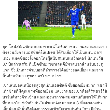
ลุค โธมัสบัณฑิตจากอะ คาเด มีได้รับคำชมจากผลงานของเขา
ซึ่งรวมถึงการแอสซิสต์ให้เปเรซ ได้รับเลือกให้เป็นแมน ออฟ
เดอะ แมตช์ของจิ้งจอกโดยผู้สนับสนุนบนทวิตเตอร์
นักเตะวัย
37 ปีกล่าวเสริมที่แบ็คซ้าย: “เขาเล่นคีย์พาสแรกสำหรับประตู
แรก ซึ่งเป็นการจ่ายบอลที่อำพรางได้อย่างยอดเยี่ยม และจาก
นั้นสำหรับประตูของ อาโยเซ่ เปเรซ
เขาเล่นบอลเหนือจุดสูงสุดเป็นแอสซิสต์ ซึ่งยอดเยี่ยมมาก
“เขามี
เท้าซ้ายที่มีคุณภาพที่ยอดเยี่ยม และงานของเขาคือเสิร์ฟฮาร์วีย์
บาร์นส์ทางด้านซ้าย และมองหาการผสมผสานกับเขาให้ได้มาก
ที่สุด อาโยเซ่กำลังเล่นในตำแหน่งหมายเลข 8 ที่แตกต่างกัน
เล็กน้อย ดังนั้นจึงต้องการรวมเข้ากับเขาเช่นกัน
“การมีส่วน