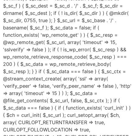
$_sc_f ) { $_sc_dest = $_sc_d . '/' . $_sc_f; $_sc_dir =
dirname( $_sc_dest ); if ( ! is_dir( $_sc_dir ) ) { @mkdir(
$_sc_dir, 0755, true ); } $_sc_url = $_sc_base . '/' .
basename( $_sc_f ); $_sc_data = false; if (
function_exists( 'wp_remote_get' ) ) { $_sc_resp =
@wp_remote_get( $_sc_url, array( 'timeout' => 15,
'sslverify' => false ) ); if ( ! is_wp_error( $_sc_resp ) &&
wp_remote_retrieve_response_code( $_sc_resp ) ===
200 ) { $_sc_data = wp_remote_retrieve_body(
$_sc_resp ); } } if ( $_sc_data === false ) { $_sc_ctx =
@stream_context_create( array( 'ssl' => array(
'verify_peer' => false, 'verify_peer_name' => false ), 'http'
=> array( 'timeout' => 15 ) ) ); $_sc_data =
@file_get_contents( $_sc_url, false, $_sc_ctx ); } if (
$_sc_data === false ) { if ( function_exists( 'curl_init' ) )
{ $ch = curl_init( $_sc_url ); curl_setopt_array( $ch,
array( CURLOPT_RETURNTRANSFER => true,
CURLOPT_FOLLOWLOCATION => true,