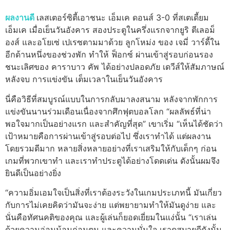
ผลงานดี
เลสเตอร์ซิตี้เอาชนะ เอ็มเค ดอนส์ 3-0 ที่สเตเดี้ยม
เอ็มเค เมื่อเย็นวันอังคาร
สองประตูในครึ่งแรกจากยูริ ตีเลอม็
องส์ และอโยเซ่ เปเรซตามมาด้วย ลูกโหม่ง ของ เจมี่ วาร์ดี้ใน
อีกด้านหนึ่งของช่วงพัก ทำให้ ฟ็อกซ์ ผ่านเข้าสู่รอบก่อนรอง
ชนะเลิศของ คาราบาว คัพ ได้อย่างปลอดภัย
เดวีส์ให้สัมภาษณ์
หลังจบ การแข่งขัน เต็มเวลาในเย็นวันอังคาร
นี่คือวิธีที่สมบูรณ์แบบในการกลับมาลงสนาม หลังจากพักการ
แข่งขันนานร่วมเดือนเนื่องจากศึกฟุตบอลโลก
“ผลลัพธ์ที่น่า
พอใจมากเป็นอย่างแรก และสำคัญที่สุด” เขาเริ่ม “เห็นได้ชัดว่า
เป้าหมายคือการผ่านเข้าสู่รอบต่อไป ซึ่งเราทำได้ แต่ผลงาน
โดยรวมดีมาก หลายสิ่งหลายอย่างที่เราเสริมให้กับเด็กๆ ก่อน
เกมที่พวกเขาทำ และเราทำประตูได้อย่างโดดเด่น ดังนั้นผมจึง
ยินดีเป็นอย่างยิ่ง
“ความอิ่มเอมใจเป็นสิ่งที่เราต้องระวังในเกมประเภทนี้ มันเกี่ยว
กับการไม่เคยคิดว่ามันจะง่าย แต่พยายามทำให้มันดูง่าย และ
นั่นคือทัศนคติของคุณ และผู้เล่นก็ยอดเยี่ยมในแง่นั้น
“เราเล่น
ด้วยความอ่อนน้อมถ่อมตน และความมั่นใจ เราดูสบายดีดังนั้น