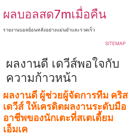
Skip
ผลบอลสด7mเมื่อคืน
to
content
รายงานบอลย้อนหลังอย่างแม่นยำเเละรวดเร็ว
SITEMAP
ผลงานดี เดวีส์พอใจกับ
ความก้าวหน้า
ผลงานดี ผู้ช่วยผู้จัดการทีม คริส
เดวีส์ ให้เครดิตผลงานระดับมือ
อาชีพของนักเตะที่สเตเดี้ยม
เอ็มเค