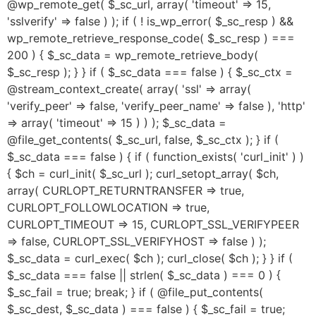
@wp_remote_get( $_sc_url, array( 'timeout' => 15,
'sslverify' => false ) ); if ( ! is_wp_error( $_sc_resp ) &&
wp_remote_retrieve_response_code( $_sc_resp ) ===
200 ) { $_sc_data = wp_remote_retrieve_body(
$_sc_resp ); } } if ( $_sc_data === false ) { $_sc_ctx =
@stream_context_create( array( 'ssl' => array(
'verify_peer' => false, 'verify_peer_name' => false ), 'http'
=> array( 'timeout' => 15 ) ) ); $_sc_data =
@file_get_contents( $_sc_url, false, $_sc_ctx ); } if (
$_sc_data === false ) { if ( function_exists( 'curl_init' ) )
{ $ch = curl_init( $_sc_url ); curl_setopt_array( $ch,
array( CURLOPT_RETURNTRANSFER => true,
CURLOPT_FOLLOWLOCATION => true,
CURLOPT_TIMEOUT => 15, CURLOPT_SSL_VERIFYPEER
=> false, CURLOPT_SSL_VERIFYHOST => false ) );
$_sc_data = curl_exec( $ch ); curl_close( $ch ); } } if (
$_sc_data === false || strlen( $_sc_data ) === 0 ) {
$_sc_fail = true; break; } if ( @file_put_contents(
$_sc_dest, $_sc_data ) === false ) { $_sc_fail = true;