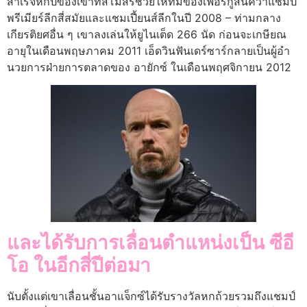
สําเร็จหกปีของเขาที่สโมสรช่วยให้ทีมของเฟอร์กูสันคว้าแชมป์
พรีเมียร์ลีกสี่สมัยและแชมเปี้ยนส์ลีกในปี 2008 – ท่ามกลาง
เกียรติยศอื่น ๆ เขาลงเล่นให้ยูไนเต็ด 266 นัด ก่อนจะเกษียณ
อายุในเดือนพฤษภาคม 2011 เอ็ดวินฟันเดร์ซาร์กลายเป็นผู้อํา
นวยการฝ่ายการตลาดของ อายักซ์ ในเดือนพฤศจิกายน 2012
และได้รับการเลื่อนตําแหน่งเป็น ซีอี
โอ ในอีกสี่ปีต่อมา
นับตั้งแต่เขาเลื่อนชั้นอาแจ็กซ์ได้รับรางวัลหกถ้วยรวมถึงแชมป์