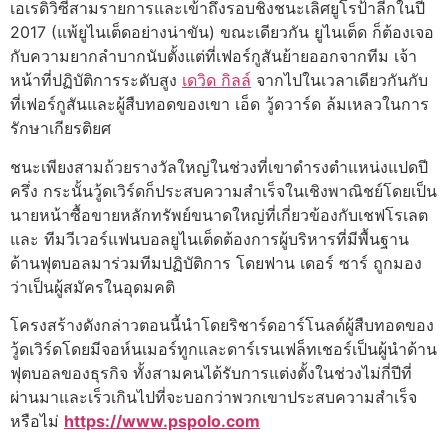
เอเรดิวิซี่สามรายการและเข้าถึงรอบชิงชนะเลิศยูโรป้าลีกในปี
2017 (แพ้ยูไนเต็ดอย่างน่าขัน) ขณะเดียวกัน ยูไนเต็ด ก็ต้องเจอ
กับความยากลําบากนับตั้งแต่ที่เฟอร์กูสันย้ายออกจากทีม เจ้า
หน้าที่ปฏิบัติการระดับสูง
เดวิด กิลล์
จากไปในเวลาเดียวกันกับ
ที่เฟอร์กูสันและผู้สืบทอดของเขา เอ็ด วู้ดวาร์ด ล้มเหลวในการ
รักษาเกียรติยศ
ชนะเพียงสามถ้วยรางวัลใหญ่ในช่วงที่เขาดํารงตําแหน่งแปดปี
ครึ่ง กระนั้นวู้ดเวิร์ดก็ประสบความสําเร็จในเชิงพาณิชย์โดยเป็น
นายหน้าซื้อขายหลักทรัพย์ขนาดใหญ่ที่เกี่ยวข้องกับเชฟโรเลต
และ ทีมวีเวอร์แฟนบอลยูไนเต็ดต้องการผู้บริหารที่มีพื้นฐาน
ด้านฟุตบอลมาร่วมทีมปฏิบัติการ โดยฟาน เดอร์ ซาร์ ถูกมอง
ว่าเป็นผู้สมัครในอุดมคติ
โครงสร้างดังกล่าวตอนนี้นําโดยริชาร์ดอาร์โนลด์ผู้สืบทอดของ
วู้ดเวิร์ดโดยมีจอห์นเมอร์ทูกและดาร์เรนเฟล็ทเชอร์เป็นผู้นําด้าน
ฟุตบอลของธุรกิจ ทั้งสามคนได้รับการแต่งตั้งในช่วงไม่กี่ปีที่
ผ่านมาและเร็วเกินไปที่จะบอกว่าพวกเขาประสบความสําเร็จ
หรือไม่
https://www.pspolo.com