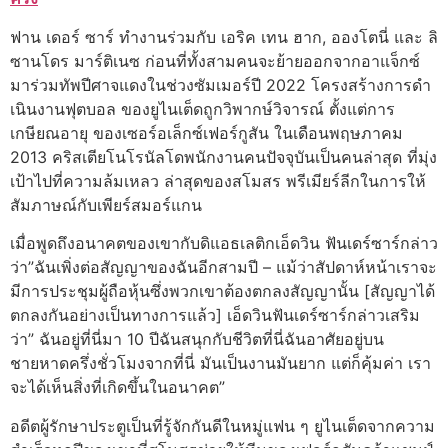
ฟาน เดอร์ ซาร์ ทํางานร่วมกับ เอริค เทน ฮาก, อองโตนี่ และ ลิ
ซานโดร มาร์ติเนซ ก่อนที่ทั้งสามคนจะย้ายออกจากอาแจ็กซ์
มาร่วมทัพปีศาจแดงในช่วงซัมเมอร์ปี 2022 โครงสร้างการดํา
เนินงานฟุตบอล ของยูไนเต็ดถูกวิพากษ์วิจารณ์ ตั้งแต่การ
เกษียณอายุ ของเซอร์อเล็กซ์เฟอร์กูสัน ในเดือนพฤษภาคม
2013 คริสเตียโนโรนัลโดพนักงานคนปัจจุบันเป็นคนล่าสุด ที่มุ่ง
เป้าไปที่ความล้มเหลว ล่าสุดของสโมสร พรีเมียร์ลีกในการให้
สัมภาษณ์กับเพียร์สมอร์แกน
เมื่อพูดถึงอนาคตของเขากับดิแอธเลติกเอ็ดวิน ฟันเดร์ซาร์กล่าว
ว่า”ฉันเพิ่งต่อสัญญาของฉันอีกสามปี – แม้ว่าสัปดาห์หน้าเราจะ
มีการประชุมผู้ถือหุ้นซึ่งพวกเขาต้องตกลงสัญญานั้น [สัญญาได้
ตกลงกันอย่างเป็นทางการแล้ว] เอ็ดวินฟันเดร์ซาร์กล่าวเสริม
ว่า” ฉันอยู่ที่นี่มา 10 ปีฉันสนุกกับชีวิตที่นี่ฉันอาศัยอยู่บน
ชายหาดครึ่งชั่วโมงจากที่นี่ มันเป็นงานมันยาก แต่ก็คุ้มค่า เรา
จะได้เห็นสิ่งที่เกิดขึ้นในอนาคต”
อดีตผู้รักษาประตูเป็นที่รู้จักกันดีในหมู่แฟน ๆ ยูไนเต็ดจากความ