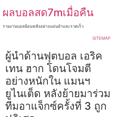
Skip
ผลบอลสด7mเมื่อคืน
to
content
รายงานบอลย้อนหลังอย่างแม่นยำเเละรวดเร็ว
SITEMAP
ผู้นําด้านฟุตบอล เอริค
เทน ฮาก โดนโจมตี
อย่างหนักใน แมนฯ
ยูไนเต็ด หลังย้ายมาร่วม
ทีมอาแจ็กซ์ครั้งที่ 3 ถูก