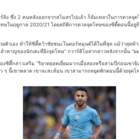
ร์ลิง ซึ่ง 2 คนหลังออกจากสโมสรไปแล้ว ก็ล้มเหลวในการดวลจุดโทษเ
ทษในฤดูกาล 2020/21 โดยสถิติการดวลจุดโทษของซิตี้ตอนนี้อยู่ที่
ัวเอง ทําให้ซิตี้คว้าชัยชนะในดอร์ทมุนด์ได้ในที่สุด แม้ว่าสุดท้า
าญของนักเตะที่ยิงจุดโทษ” กวาร์ดิโอล่ากล่าวหลังจากนั้น “ผมไม
ซิตี้กล่าวเสริม “ริยาดยอดเยี่ยมมากเมื่อสองหรือสามปีก่อนเขายิงจุด
ร็ว ๆ นี้เขาพลาด เขาจะสะท้อน เขาสามารถหยุดพักตอนนี้ด้วยจุดโทษ