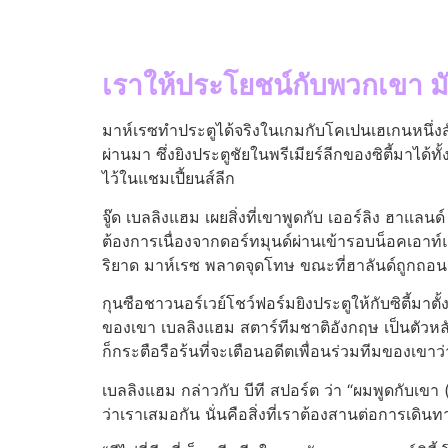
เราให้ประโยชน์กับพวกเขา มั
มาห์เรซทําประตูได้จริงในเกมกับโคเปนเฮเกนหนึ่งสัป
ผ่านมา ซึ่งยิงประตูชัยในพรีเมียร์ลีกของซิตี้มาได้ท
ไว้ในแชมเปี้ยนส์ลีก
จู๊ด เบลลิงแฮม เผยสิ่งที่เขาพูดกับ เออร์ลิง ฮาแลนด
ต้องการเนื่องจากดอร์ทมุนด์ผ่านเข้ารอบน็อคเอาท์แล
ริยาด มาห์เรซ พลาดจุดโทษ ขณะที่ฮาลันด์ถูกถอนตัว
กุนซือชาวนอร์เวย์โชว์ฟอร์มยิงประตูให้กับซิตี้มาตั
ของเขา เบลลิงแฮม สตาร์ทีมชาติอังกฤษ เป็นตัวหลัก
ก็กระตือรือร้นที่จะเตือนอดีตเพื่อนร่วมทีมของเขาว
เบลลิงแฮม กล่าวกับ บีที สปอร์ต ว่า “ผมพูดกับเขา
ว่าเราเสมอกัน นั่นคือสิ่งที่เราต้องสานต่อการเดินท