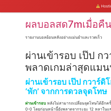
Hostin
Skip
ผลบอลสด7mเมื่อคื
to
content
รายงานบอลย้อนหลังอย่างแม่นยำเเละรวดเร็ว
ผ่านเข้ารอบ เป๊ป กว
พลาดเกมล่าสุดแมนฯซ
ผ่านเข้ารอบ เป๊ป กวาร์ดิโ
‘พัก’ จากการดวลจุดโทษ
ผ่านเข้ารอบ
หลังไม่สามารถเปลี่ยนจุดโทษได้อีกคร
0-0 โดยก่อนหน้านี้ยังพลาดจากระยะ 12 หลาในแชมเปี