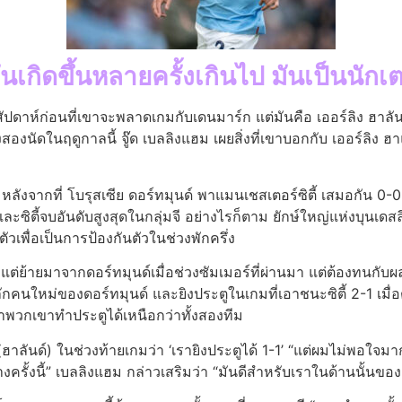
นเกิดขึ้นหลายครั้งเกินไป มันเป็นนั
ดาห์ก่อนที่เขาจะพลาดเกมกับเดนมาร์ก แต่มันคือ เออร์ลิง ฮาลันด์ 
ั้งสองนัดในฤดูกาลนี้ จู๊ด เบลลิงแฮม เผยสิ่งที่เขาบอกกับ เออร์ลิง ฮ
์ หลังจากที่ โบรุสเซีย ดอร์ทมุนด์ พาแมนเชสเตอร์ซิตี้ เสมอกัน 0-0 
ะซิตี้จบอันดับสูงสุดในกลุ่มจี อย่างไรก็ตาม ยักษ์ใหญ่แห่งบุนเดส
เพื่อเป็นการป้องกันตัวในช่วงพักครึ่ง
้งแต่ย้ายมาจากดอร์ทมุนด์เมื่อช่วงซัมเมอร์ที่ผ่านมา แต่ต้องทนกับผล
คนใหม่ของดอร์ทมุนด์ และยิงประตูในเกมที่เอาชนะซิตี้ 2-1 เมื่อต
่าพวกเขาทําประตูได้เหนือกว่าทั้งสองทีม
 (ฮาลันด์) ในช่วงท้ายเกมว่า ‘เรายิงประตูได้ 1-1’ “แต่ผมไม่พอใจ
างครั้งนี้” เบลลิงแฮม กล่าวเสริมว่า “มันดีสําหรับเราในด้านนั้นขอ