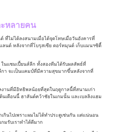
กเตะหลายคน
ที่ไม่ได้ลงสนามเมื่อได้จุดโทษเมื่อวันอังคารที่
าแลนด์ หลังจากที่โบรุสเซีย ดอร์ทมุนด์ เก็บแมนฯซิตี้
ในแชมเปี้ยนส์ลีก ทั้งสองทีมได้รับผลลัพธ์ที่
ลีกา จะเป็นแคมป์ที่มีความสุขมากขึ้นหลังจากที่
งานที่มีอิทธิพลน้อยที่สุดในฤดูกาลนี้ที่สนามเก่า
้นเดือนนี้ ฮาลันด์คว้าชัยในเกมนั้น และเบลลิงแฮม
มากเกินไปเพราะผมไม่ได้ทําประตูเช่นกัน แต่แน่นอน
งเกมรับเราทําได้ดีมาก