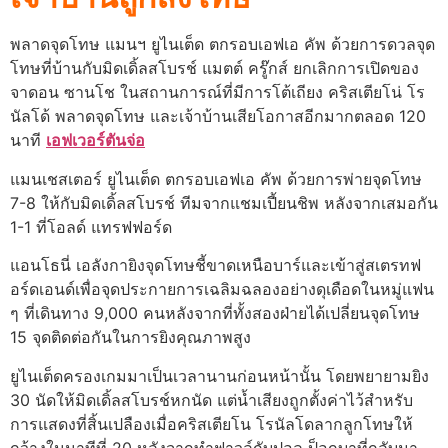
พลาดจุดโทษ แมนฯ ยูไนเต็ด ตกรอบเอฟเอ คัพ ด้วยการดวลจุด
โทษที่บ้านกับมิดเดิ้ลสโบรช์ แมตต์ ครู๊กส์ ยกเลิกการเปิดของ
จาดอน ซานโช ในสถานการณ์ที่มีการโต้เถียง คริสเตียโน่ โร
นัลโด้ พลาดจุดโทษ และเจ้าบ้านเสียโอกาสอีกมากตลอด 120
นาที
เอฟเวอร์ตันจ่อ
แมนเชสเตอร์ ยูไนเต็ด ตกรอบเอฟเอ คัพ ด้วยการพ่ายจุดโทษ
7-8 ให้กับมิดเดิ้ลสโบรช์ ทีมจากแชมเปี้ยนชิพ หลังจากเสมอกัน
1-1 ที่โอลด์ แทรฟฟอร์ด
แอนโธนี่ เอลังกายิงจุดโทษชี้ขาดเหนือบาร์และเข้าสู่สเตรทฟ
อร์ดเอนด์เพื่อจุดประกายการเฉลิมฉลองอย่างดุเดือดในหมู่แฟน
ๆ ที่เดินทาง 9,000 คนหลังจากที่ทั้งสองฝ่ายได้เปลี่ยนจุดโทษ
15 จุดติดต่อกันในการยิงคุณภาพสูง
ยูไนเต็ดครองเกมมาเป็นเวลานานก่อนหน้านั้น โดยพยายามยิง
30 นัดให้มิดเดิ้ลสโบรช์หกนัด แต่น้ำเสียงถูกตั้งค่าไว้สำหรับ
การแสดงที่สิ้นเปลืองเมื่อคริสเตียโน โรนัลโดลากลูกโทษให้
กว้างในนาทีที่ 20 หลังจากทำฟาวล์กับปอล ป็อกบาที่กลับมา