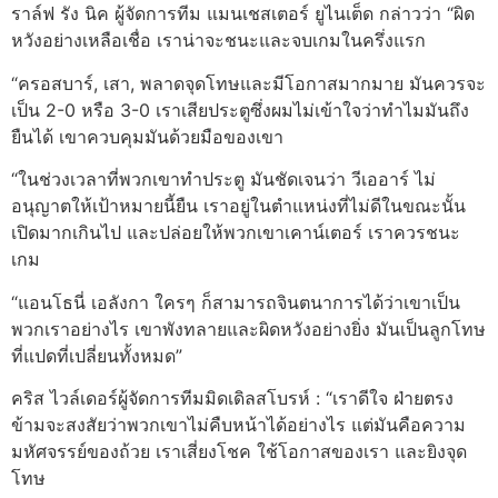
ราล์ฟ รัง นิค ผู้จัดการทีม แมนเชสเตอร์ ยูไนเต็ด กล่าวว่า “ผิด
หวังอย่างเหลือเชื่อ เราน่าจะชนะและจบเกมในครึ่งแรก
“ครอสบาร์, เสา, พลาดจุดโทษและมีโอกาสมากมาย มันควรจะ
เป็น 2-0 หรือ 3-0 เราเสียประตูซึ่งผมไม่เข้าใจว่าทำไมมันถึง
ยืนได้ เขาควบคุมมันด้วยมือของเขา
“ในช่วงเวลาที่พวกเขาทำประตู มันชัดเจนว่า วีเออาร์ ไม่
อนุญาตให้เป้าหมายนี้ยืน เราอยู่ในตำแหน่งที่ไม่ดีในขณะนั้น
เปิดมากเกินไป และปล่อยให้พวกเขาเคาน์เตอร์ เราควรชนะ
เกม
“แอนโธนี่ เอลังกา ใครๆ ก็สามารถจินตนาการได้ว่าเขาเป็น
พวกเราอย่างไร เขาพังทลายและผิดหวังอย่างยิ่ง มันเป็นลูกโทษ
ที่แปดที่เปลี่ยนทั้งหมด”
คริส ไวล์เดอร์ผู้จัดการทีมมิดเดิลสโบรห์ : “เราดีใจ ฝ่ายตรง
ข้ามจะสงสัยว่าพวกเขาไม่คืบหน้าได้อย่างไร แต่มันคือความ
มหัศจรรย์ของถ้วย เราเสี่ยงโชค ใช้โอกาสของเรา และยิงจุด
โทษ