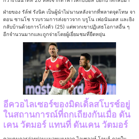
ฝ่ายของ รัล์ฟ รังนิค เป็นผู้นำไม่นานหลังจากที่พลาดจุดโทษ จา
ดอน ซานโช รวบรวมการส่งยาวจาก บรูโน เฟอนันเดส และยิง
กลับบ้านด้วยการโก่งตัว (25) แต่พวกเขาปฏิเสธโอกาสอื่น ๆ
อีกจำนวนมากและถูกจ่ายโดยผู้เยี่ยมชมที่ยืดหยุ่น
อีควอไลเซอร์ของมิดเดิ้ลสโบรช์อยู่
ในสถานการณ์ที่ถกเถียงกันเมื่อ ดัน
เคน วัตมอร์ แทนที่ ดันเคน วัตมอร์
ควบคุมการจ่ายผ่านแนวทแยงจาก ไอเซอาห์ โจนส์ ภายใน