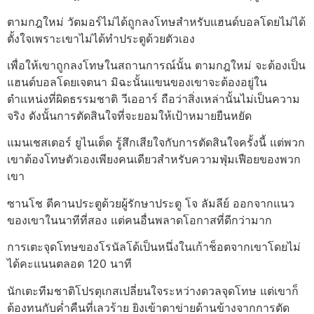
ตามกฎใหม่ วัตมอร์ไม่ได้ถูกลงโทษสำหรับแฮนด์บอลโดยไม่ได้
ตั้งใจเพราะเขาไม่ได้ทำประตูด้วยตัวเอง
เพื่อให้เขาถูกลงโทษในสถานการณ์นั้น ตามกฎใหม่ จะต้องเป็น
แฮนด์บอลโดยเจตนา มิฉะนั้นแขนของเขาจะต้องอยู่ใน
ตำแหน่งที่ผิดธรรมชาติ วีเออาร์ ถือว่าสิ่งเหล่านั้นไม่เป็นความ
จริง ดังนั้นการตัดสินใจที่จะยอมให้เป้าหมายยืนหยัด
แมนเชสเตอร์ ยูไนเต็ด รู้สึกเสียใจกับการตัดสินใจครั้งนี้ แต่พวก
เขาต้องโทษตัวเองเพียงคนเดียวสำหรับความฟุ่มเฟือยของพวก
เขา
ซานโช ตีคานประตูด้วยผู้รักษาประตู โจ ลัมลีย์ ออกจากแนว
ของเขาในนาทีที่สอง แต่คนอื่นพลาดโอกาสที่ดีกว่ามาก
การเตะจุดโทษของโรนัลโด้เป็นหนึ่งในเก้าช็อตจากเขาโดยไม่
ได้คะแนนตลอด 120 นาที
นักเตะทีมชาติโปรตุเกสเปลี่ยนใจระหว่างดวลจุดโทษ แต่เขาก็
ต้องทนกับค่ำคืนที่เลวร้าย ยิงเข้าตาข่ายด้านข้างจากการตัด