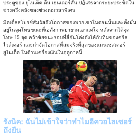
ประตูของ ยูไนเต็ด ดีน เฮนเดอร์สัน ปฏิเสธจากระยะประชิดใน
ช่วงครึ่งหลังของช่วงต่อเวลาพิเศษ
มิดเดิ้ลสโบรช์สัมผัสถึงโอกาสของพวกเขาในตอนนั้นและตั้งมั่น
อยู่ในจุดโทษขณะที่เอลังกาพยายามเอาแต่ใจ หลังจากได้จุด
โทษ 15 จุด คว้าชัยชนะรอบที่สี่อันโด่งดังให้กับทีมของคริส
ไวล์เดอร์ และกำจัดโอกาสที่สมจริงที่สุดของแมนเชสเตอร์
ยูไนเต็ด ในด้านเครื่องเงินในฤดูกาลนี้
รังนิค: ฉันไม่เข้าใจว่าทำไมอีควอไลเซอร์
ถึงยืน