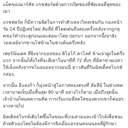
แบ็คของมาร์คัส แรชฟอร์ดด้วยการเปิดช่องที่ชัดเจนที่สุดของ
เขา
แรชฟอร์ด ก็มีความผิดในการทำตัวเหลวไหลเช่นกัน กองหน้า
วัย 24 ปีปฏิเสธโดย ลัมลีย์ ที่โดดเด่นถึงสองครั้งหลังจากถูกลุ
คชอว์ทำประตูก่อนและต่อมาโดย ปอกบา นอกจากนี้เขายัง
วอลเลย์จากซานโช่ข้ามในช่วงต้นครึ่งหลัง
เฟอร์นันเดส ที่ยิงจากบอลของ ดิโอโก้ ดาโลต์ ข้ามจ่าฝูงในครึ่ง
แรก จากนั้นก็ตั้งใจที่จะตีเสาในนาทีที่ 72 ทั้งๆ ที่มีตาข่ายเปล่า
ให้เล็งหลังจากขโมยบอลจากจอนนี่ ฮาวสันที่ริมมิดเดิ้ลสโบรช์
กล่อง.
จากนั้น อีแลงก้า ก็มุ่งหน้าสู่โอกาสทองตรงที่ ลัมลีย์ ในช่วงทด
เวลาบาดเจ็บเมื่อสิ้นสุด 90 นาที อย่างไรก็ตาม เมื่อถึงจุดนั้น
เจ้าบ้านก็หมดความคิด การเริ่มเกมที่สดใสของพวกเขาก็ค่อยๆ
จางหายไป
มิดเดิลสโบรห์เติบโตขึ้นในขณะที่เกมสวมและเข้าใกล้เพื่อชนะ
ด้วยตัวเองโดยไม่ต้องมีการยิงเมื่อแอรอนคอนนอลลี่ผู้รักษา