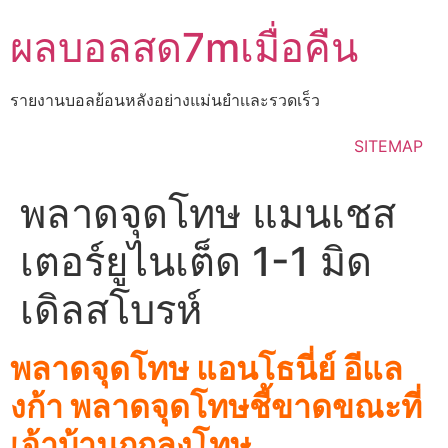
Skip
ผลบอลสด7mเมื่อคืน
to
content
รายงานบอลย้อนหลังอย่างแม่นยำเเละรวดเร็ว
SITEMAP
พลาดจุดโทษ แมนเชส
เตอร์ยูไนเต็ด 1-1 มิด
เดิลสโบรห์
พลาดจุดโทษ แอนโธนี่ย์ อีแล
งก้า พลาดจุดโทษชี้ขาดขณะที่
เจ้าบ้านถูกลงโทษ