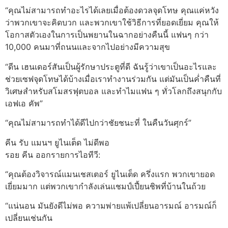
“คุณไม่สามารถทำอะไรได้เลยเมื่อต้องดวลจุดโทษ คุณแค่หวัง
ว่าพวกเขาจะคิดบวก และพวกเขาใช้วิธีการที่ยอดเยี่ยม คุณให้
โอกาสตัวเองในการเป็นพยานในฉากอย่างคืนนี้ แฟนๆ กว่า
10,000 คนมาที่ถนนและจากไปอย่างมีความสุข
“ดีน เฮนเดอร์สันเป็นผู้รักษาประตูที่ดี ฉันรู้ว่าเขาเป็นอะไรและ
ช่วยเซฟจุดโทษได้บ้างเมื่อเราทำงานร่วมกัน แต่มันเป็นค่ำคืนที่
วิเศษสำหรับสโมสรฟุตบอล และทำไมแฟน ๆ ทั่วโลกถึงสนุกกับ
เอฟเอ คัพ”
“คุณไม่สามารถทำได้ดีไปกว่าชัยชนะที่ ในคืนวันศุกร์”
คีน รับ แมนฯ ยูไนเต็ด ไม่ดีพอ
รอย คีน ออกรายการไอทีวี:
“คุณต้องวิจารณ์แมนเชสเตอร์ ยูไนเต็ด ครึ่งแรก พวกเขายอด
เยี่ยมมาก แต่พวกเขากำลังเล่นแชมป์เปี้ยนชิพที่บ้านในถ้วย
“แน่นอน มันยังดีไม่พอ ความพ่ายแพ้เปลี่ยนอารมณ์ อารมณ์ก็
เปลี่ยนเช่นกัน