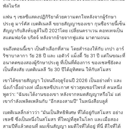
พัลไมรัส
แฟน ๆ เชลซีแสดงปฏิกิริยาด้วยความตกใจหลังจากผู้รักษา
ประตู มาร์คัส เบตติเนลลี ขยายสัญญาของเขา กุนซือรายนี้เซ็น
สัญญากับสิงห์บลูส์ในปี 2021โดย เปลี่ยนคราเวน คอทเทจเป็น
สแตมฟอร์ด บริดจ์ หลังจากย้ายจากฟูแล่ม มาตามถนน
จนถึงตอนนี้เขา เป็นตัวเลือกที่สาม โดยสำรองให้กับ เกปา อาร์
ริซาบาลากา วัย 28 ปี และ เอดัวร์ แม็งดี้ วัย 31 ปี แต่ในขณะที่
อนาคตของสองผู้รักษาประตู ที่เป็นที่ต้องการ ของเชลซียังคง
เป็นที่สงสัย เบตติเนลลี วัย 30 ปีได้อุทิศตน ให้กับสโมสร
เขาได้ขยายสัญญา ไปจนถึงฤดูร้อนปี 2026 เป็นอย่างต่ำ และ
นั่งเก้าอี้อย่างเท่ เมื่อเชลซีประกาศ ข่าวสุดเซอร์ไพรส์ คนหนึ่ง
พูดว่า: “ฉันจะได้งานของเขา หลังจากหมดสัญญาหรือไม่ แต่
เขากำลังเพลิดเพลินกับ “อีกสองสามปี” ในหนังสือบลูส์
เบตติเนลลี่กล่าวว่า “มันเป็นสิทธิพิเศษ ที่ได้อยู่กับสโมสร อย่าง
เชลซี ซึ่งเป็นหนึ่งในสโมสร ที่ใหญ่ที่สุดในโลก และเมื่อสอง
สามปีที่แล้วตอนที่ ผมเซ็นสัญญา ผมดีใจที่ได้อยู่ ที่นี่ ดีใจที่ได้