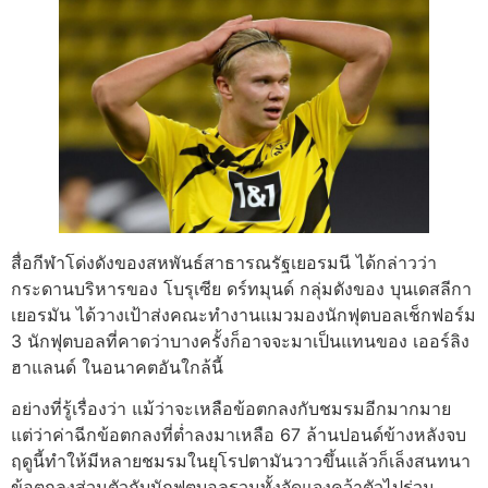
สื่อกีฬาโด่งดังของสหพันธ์สาธารณรัฐเยอรมนี ได้กล่าวว่า
กระดานบริหารของ โบรุเซีย ดร์ทมุนด์ กลุ่มดังของ บุนเดสลีกา
เยอรมัน ได้วางเป้าส่งคณะทำงานแมวมองนักฟุตบอลเช็กฟอร์ม
3 นักฟุตบอลที่คาดว่าบางครั้งก็อาจจะมาเป็นแทนของ เออร์ลิง
ฮาแลนด์ ในอนาคตอันใกล้นี้
อย่างที่รู้เรื่องว่า แม้ว่าจะเหลือข้อตกลงกับชมรมอีกมากมาย
แต่ว่าค่าฉีกข้อตกลงที่ต่ำลงมาเหลือ 67 ล้านปอนด์ข้างหลังจบ
ฤดูนี้ทำให้มีหลายชมรมในยุโรปตามันวาวขึ้นแล้วก็เล็งสนทนา
ข้อตกลงส่วนตัวกับนักฟุตบอลรวมทั้งจัดแจงคว้าตัวไปร่วม