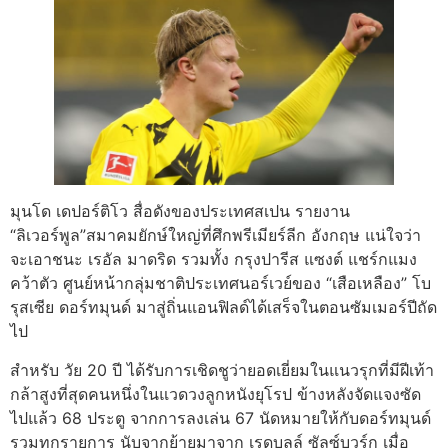
มุนโด เดปอร์ติโว สื่อดังของประเทศสเปน รายงาน
“ลิเวอร์พูล”สมาคมยักษ์ใหญ่ที่ศึกพรีเมียร์ลีก อังกฤษ แน่ใจว่า
จะเอาชนะ เรอัล มาดริด รวมทั้ง กรุงปารีส แซงต์ แชร์กแมง
คว้าตัว ศูนย์หน้ากลุ่มชาติประเทศนอร์เวย์ของ “เสือเหลือง” โบ
รุสเซีย ดอร์ทมุนด์ มาสู่ถิ่นแอนฟิลด์ได้เสร็จในตอนซัมเมอร์ปีถัด
ไป
สำหรับ วัย 20 ปี ได้รับการเชิดชูว่ายอดเยี่ยมในแนวรุกที่มีฝีเท้า
กล้าสูงที่สุดคนหนึ่งในแวดวงลูกหนังยุโรป ข้างหลังจัดแจงซัด
ไปแล้ว 68 ประตู จากการลงเล่น 67 นัดหมายให้กับดอร์ทมุนด์
รวมทุกรายการ นับจากย้ายมาจาก เรดบูลล์ ซัลซ์บวร์ก เมื่อ