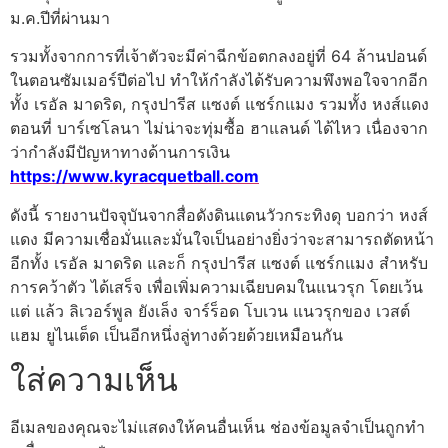
ม.ค.ปีที่ผ่านมา
รวมทั้งจากการที่เจ้าตัวจะมีค่าฉีกข้อตกลงอยู่ที่ 64 ล้านปอนด์
ในตอนซัมเมอร์ปีต่อไป ทำให้กำลังได้รับความพึงพอใจจากอีก
ทั้ง เรอัล มาดริด, กรุงปารีส แซงต์ แชร์กแมง รวมทั้ง หงส์แดง
ตอนที่ บาร์เซโลนา ไม่น่าจะทุ่มซื้อ ฮาแลนด์ ได้ไหว เนื่องจาก
ว่ากำลังมีปัญหาทางด้านการเงิน
https://www.kyracquetball.com
ดังนี้ รายงานปัจจุบันจากสื่อดังดินแดนวัวกระทิงดุ บอกว่า หงส์
แดง มีความเชื่อมั่นและมั่นใจเป็นอย่างยิ่งว่าจะสามารถตัดหน้า
อีกทั้ง เรอัล มาดริด และก็ กรุงปารีส แซงต์ แชร์กแมง สำหรับ
การคว้าตัว ได้เสร็จ เพื่อเพิ่มความเฉียบคมในแนวรุก โดยเว้น
แต่ แล้ว ลิเวอร์พูล ยังเล็ง จาร์ร็อด โบเวน แนวรุกของ เวสต์
แฮม ยูไนเต็ด เป็นอีกหนึ่งลู่ทางด้วยด้วยเหมือนกัน
ใส่ความเห็น
อีเมลของคุณจะไม่แสดงให้คนอื่นเห็น
ช่องข้อมูลจำเป็นถูกทำ