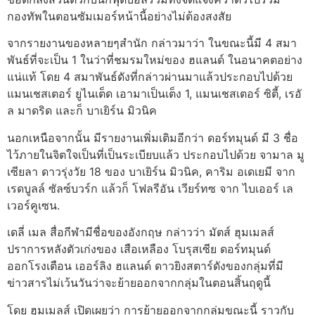
กองทัพในตอนซัมเมอร์หน้านี้อย่างไม่ต้องสงสัย
จากรายงานของหลายๆสำนัก กล่าวมาว่า ในขณะนี้มี 4 สมา
พันธ์ที่จะเป็น 1 ในว่าที่ชมรมใหม่ของ ฮแลนด์ ในอนาคตอย่าง
แน่แท้ โดย 4 สมาพันธ์ดังที่กล่าวผ่านมาแล้วประกอบไปด้วย
แมนเชสเตอร์ ยูไนเต็ด เอามาเป็นเต็ง 1, แมนเชสเตอร์ ซิตี้, เรอั
ล มาดริด และก็ บาเยิร์น มิวนิค
นอกเหนือจากนั้น มีรายงานเพิ่มเติมอีกว่า ดอร์ทมุนด์ มี 3 ชื่อ
ไว้ภายในจิตใจเป็นที่เป็นระเบียบแล้ว ประกอบไปด้วย จามาล มู
เซียลา ดาวรุ่งวัย 18 ของ บาเยิร์น มิวนิค, คาริม อเดเยมี จาก
เรดบูลล์ ซัลซ์บวร์ก แล้วก็ โฟลรีอัน เวียร์ทซ จาก ไบเออร์ เล
เวอร์คูเซน.
เดลี่ เมล สื่อกีฬามีชื่อของอังกฤษ กล่าวว่า มัตส์ ฮุมเมลส์
ปราการหลังตัวเก่งของ เสือเหลือง โบรุสเซีย ดอร์ทมุนด์
ออกโรงเตือน เออร์ลิง ฮแลนด์ ดาวยิงสตาร์ดังของกลุ่มที่มี
ข่าวสารไม่เว้นวันว่าจะย้ายออกจากกลุ่มในตอนสิ้นฤดูนี้
โดย ฮุมเมลส์ เปิดเผยว่า การย้ายออกจากกลุ่มขณะนี้ ราวกับ