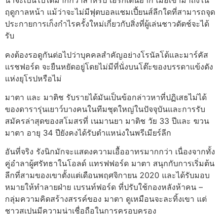
น่าจะเป็นไปได้มากกว่าสำหรับ เอริกเตนฮาก เมื่อเขามาถึงใน
ฤดูกาลหน้า แม้ว่าจะไม่มีฟุตบอลแชมเปี้ยนส์ลีกใดที่สามารถจุด
ประกายการเก็งกำไรครั้งใหม่เกี่ยวกับสิ่งที่ผู้เล่นชาวดัตช์จะได้
รับ
คงต้องรอดูกันต่อไปว่าบุคคลสำคัญอย่างโรนัลโด้และมาร์คัส
แรชฟอร์ด จะยืนหยัดอยู่โดยไม่มีที่นั่งบนโต๊ะของบรรดาแข้งดัง
แห่งยุโรปหรือไม่
มาตา และ มาติช รับรายได้มันเป็นข้อกล่าวหาที่ปฏิเสธไม่ได้
ของดารารุ่นเยาว์บางคนในทีมชุดใหญ่ในปัจจุบันและการรับ
สมัครล่าสุดของสโมสรที่ เนมานยา มาติช วัย 33 ปีและ ฆวน
มาตา อายุ 34 ปียังคงได้รับตำแหน่งในพรีเมียร์ลีก
อันที่จริง รังนิกมักจะแสดงความเอื้ออาทรมากกว่า เนื่องจากทั้ง
คู่อำลาผู้ศรัทธาในโอลด์ แทรฟฟอร์ด มาตา สนุกกับการเริ่มต้น
ลีกที่สามของเขาตั้งแต่เดือนพฤศจิกายน 2020 และได้รับมอบ
หมายให้ทำลายฝ่าย เบรนท์ฟอร์ด ที่ปรับใช้กองหลังห้าคน –
กลุ่มความคิดสร้างสรรค์ของ มาตา ดูเหมือนจะละทิ้งเขา แต่
ชาวสเปนมีความน่าเชื่อถือในการครอบครอง