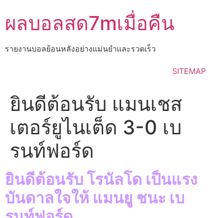
Skip
ผลบอลสด7mเมื่อคืน
to
content
รายงานบอลย้อนหลังอย่างแม่นยำเเละรวดเร็ว
SITEMAP
ยินดีต้อนรับ แมนเชส
เตอร์ยูไนเต็ด 3-0 เบ
รนท์ฟอร์ด
ยินดีต้อนรับ โรนัลโด เป็นแรง
บันดาลใจให้ แมนยู ชนะ เบ
รนท์ฟอร์ด