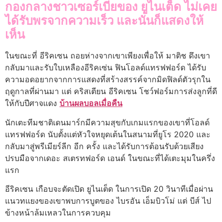
กองกลางชาวเซอร์เบียของ ยูไนเต็ด ไม่เคย
ได้รับพรจากความเร็ว และนั่นก็แสดงให้
เห็น
ในขณะที่ อีริคเซน ถอยห่างจากเขาเพียงเพื่อให้ มาติช ดึงเขา
กลับมาและรับใบเหลืองอีริคเซ่น ฟินโอลด์แทรฟฟอร์ด ได้รับ
ความอดอยากจากการแสดงที่สร้างสรรค์จากมิดฟิลด์ตัวรุกใน
ฤดูกาลที่ผ่านมา แต่ คริสเตียน อีริคเซน โชว์ฟอร์มการส่งลูกที่ดี
ให้กับปีศาจแดง
บ้านผลบอลเมื่อคืน
นักเตะทีมชาติเดนมาร์กมีความสุขกับเกมแรกของเขาที่โอลด์
แทรฟฟอร์ด นับตั้งแต่หัวใจหยุดเต้นในสนามที่ยูโร 2020 และ
กลับมาสู่พรีเมียร์ลีก อีก ครั้ง และได้รับการต้อนรับด้วยเสียง
ปรบมือจากเดอะ สเตรทฟอร์ด เอนด์ ในขณะที่ได้เตะมุมในครึ่ง
แรก
อีริคเซน เกือบจะตัดเปิด ยูไนเต็ด ในการเปิด 20 วินาทีเมื่อผ่าน
แนวทแยงของเขาพบการบูตของ ไบรอัน เอ็มบิวโม่ แต่ บีส์ ไป
ข้างหน้าล้มเหลวในการควบคุม