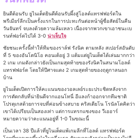
ยินดีต้อนรับ ยูไนเต็ดยินดีต้อนรับผึ้งสู่โอลด์แทรฟฟอร์ดใน
พรีเมียร์ลีกเป็นครั้งแรกในการปะทะกันต่อหน้าผู้ซื่อสัตย์ในคืน
วันจันทร์ จบลงด้วยความล้มเหลว เนื่องจากพวกเขาเอาชนะเบ
รนท์ฟอร์ดไปได้ 3-0
น่าเจ็บใจ
ชัยชนะครั้งนี้ทำให้ทีมของราล์ฟ รังนิค ตามหลัง สเปอร์สอันดับ
ที่ 5 ของอันโตนิโอ คอนเต้อยู่ 3 แต้มแต่ยูไนเต็ดได้เล่นมากกว่า
2 เกม เกมดังกล่าวยังเป็นเกมสุดท้ายของรังนิคในสนามโอลด์
แทรฟฟอร์ด โดยให้ปีศาจแดง 2 เกมสุดท้ายของฤดูกาลนอก
บ้าน
ยูไนเต็ดเปิดการให้คะแนนของวอลเลย์ระยะประชิดหลังจาก
การตัดกลับที่น่ายินดีจากแอนโทนี่ อีแลงก้าออกจากทีมชาติ
โปรตุเกสด้วยการจบที่ค่อนข้างสบาย คริสเตียโน โรนัลโดคิดว่า
เขาได้เปรียบเป็นสองเท่า แต่การแทรกแซงของ วีเออาร์
หมายความว่าคะแนนอยู่ที่ 1-0 ในขณะนี้
เป็นเวลา 38 ปีแล้วที่ยูไนเต็ดแพ้เกมลีกที่โอลด์ แทรฟฟอร์ด
โดยที่พวกเขาขึ้นนำในครึ่งแรก สัญญาณดังกล่าวเป็นลางไม่ดี