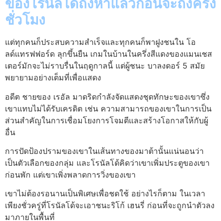
ของโรนัลโด้ถึงห้าแล้วก่อนจะถึงครึ่ง
ชั่วโมง
แต่ทุกคนก็ประสบความสำเร็จและทุกคนก็พาฝูงชนใน โอ
ลด์แทรฟฟอร์ด ลุกขึ้นยืน เกมในบ้านในครึ่งสีแดงของแมนเชส
เตอร์มักจะไม่ราบรื่นในฤดูกาลนี้ แต่ผู้ชนะ บาลงดอร์ 5 สมัย
พยายามอย่างเต็มที่เพื่อแสดง
อดีต ชายของ เรอัล มาดริดกำลังจัดแสดงชุดทักษะของเขาซึ่ง
เขาแทบไม่ได้รับเครดิต เช่น ความสามารถของเขาในการเป็น
ส่วนสำคัญในการเชื่อมโยงการโจมตีและสร้างโอกาสให้กับผู้
อื่น
การปัดป้องปรามของเขาในเส้นทางของมาต้านั้นแน่นอนว่า
เป็นตัวเลือกของกลุ่ม และโรนัลโด้คิดว่าเขาเพิ่มประตูของเขา
ก่อนพัก แต่เขาเพิ่งพลาดการวิ่งของเขา
เขาไม่ต้องรอนานเป็นพิเศษเพื่อชดใช้ อย่างไรก็ตาม ในเวลา
เพียงชั่วครู่ที่โรนัลโด้จะเอาชนะริโก้ เฮนรี่ ก่อนที่จะถูกนำตัวลง
มาภายในพื้นที่