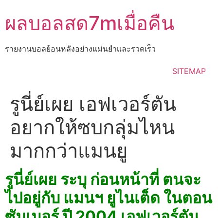
Skip
ผลบอลสด7mเมื่อคืน
to
content
รายงานบอลย้อนหลังอย่างแม่นยำเเละรวดเร็ว
SITEMAP
รูนี่ย์เผย เอฟเวอร์ตัน
อยากให้ซบกลุ่มไหน
มากกว่าแมนยู
รูนี่ย์เผย ระบุ ก่อนหน้าที่ ตนจะ
ไปอยู่กับ แมนฯ ยูไนเต็ด ในตอน
ซัมเมอร์ ปี 2004 เอฟเวอร์ตัน