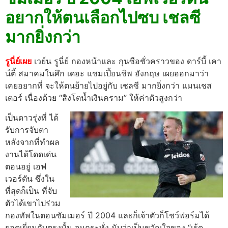
อยากให้ตนเลือกไปซบ เชลซี
มากยิ่งกว่า
รูนี่ย์เผย
เวย์น รูนี่ย์ กองหน้าและ กุนซือชั่วคราวของ ดาร์บี้ เคา
น์ตี้ สมาคมในศึก เดอะ แชมเปี้ยนชิพ อังกฤษ เผยออกมาว่า
เคยอยากที่ จะให้ตนย้ายไปอยู่กับ เชลซี มากยิ่งกว่า แมนเชส
เตอร์ เนื่องด้วย “สิงโตน้ำเงินคราม” ให้ค่าตัวสูงกว่า
เป็นดาวรุ่งที่ ได้
รับการจับตา
หลังจากที่ทำผล
งานได้โดดเด่น
ตอนอยู่ เอฟ
เวอร์ตัน ซึ่งใน
ที่สุดก็เป็น ที่จับ
ตัวได้เขาไปร่วม
กองทัพในตอนซัมเมอร์ ปี 2004 และก็เจ้าตัวก็โชว์ฟอร์มได้
ยอดเยี่ยมกับตรงนั้น จนกระทั่ง นับว่าเป็นขวัญใจของ “เร้ด