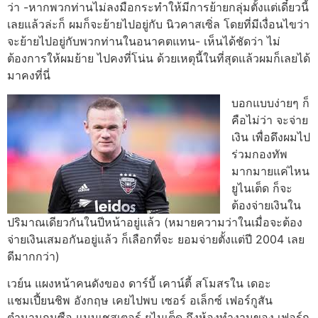
ว่า -หากพวกท่านไม่ลงมือกระทำให้มีการย้ายกลุ่มตั้งแต่เดี๋ยวนี้
เลยแล้วล่ะก็ ผมก็จะย้ายไปอยู่กับ นิวคาสเซิ่ล โดยที่มีเงื่อนไขว่า
จะย้ายไปอยู่กับพวกท่านในอนาคตแทน- เห็นได้ชัดว่า ไม่
ต้องการให้ผมย้าย ไปคงที่โน่น ด้วยเหตุนี้ในที่สุดแล้วผมก็เลยได้
มาคงที่นี่
บอกแบบง่ายๆ ก็
คือไม่ว่า จะจ่าย
เงิน เพื่อดึงผมไป
ร่วมกองทัพ
มากมายแค่ไหน
ยูไนเต็ด ก็จะ
ต้องจ่ายเงินใน
ปริมาณเดียวกันในปีหน้าอยู่แล้ว (หมายความว่าในเมื่อจะต้อง
จ่ายเงินเสมอกันอยู่แล้ว ก็เลือกที่จะ ยอมจ่ายตั้งแต่ปี 2004 เลย
ดีมากกว่า)
เวย์น แผงหน้าคนดังของ ดาร์บี้ เคาน์ตี้ สโมสรใน เดอะ
แชมเปี้ยนชิพ อังกฤษ เคยไปพบ เซอร์ อเล็กซ์ เฟอร์กูสัน
ตำนานกุนซือ แมนเชสเตอร์ ยูไนเต็ด ถึงห้องทำงานของ เฟอร์กู