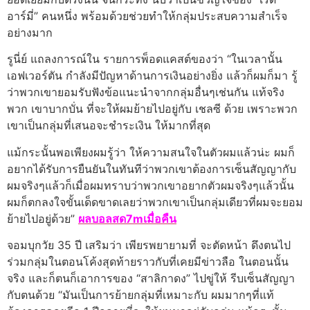
อาร์มี่” คนหนึ่ง พร้อมด้วยช่วยทำให้กลุ่มประสบความสำเร็จ
อย่างมาก
รูนี่ย์ แถลงการณ์ใน รายการพ็อดแคสต์ของว่า “ในเวลานั้น
เอฟเวอร์ตัน กำลังมีปัญหาด้านการเงินอย่างยิ่ง แล้วก็ผมก็มา รู้
ว่าพวกเขายอมรับฟังข้อแนะนำจากกลุ่มอื่นๆเช่นกัน แท้จริง
พวก เขาบากบั่น ที่จะให้ผมย้ายไปอยู่กับ เชลซี ด้วย เพราะพวก
เขาเป็นกลุ่มที่เสนอจะชำระเงิน ให้มากที่สุด
แม้กระนั้นพอเพียงผมรู้ว่า ให้ความสนใจในตัวผมแล้วน่ะ ผมก็
อยากได้รับการยืนยันในทันทีว่าพวกเขาต้องการเซ็นสัญญากับ
ผมจริงๆแล้วก็เมื่อผมทราบว่าพวกเขาอยากตัวผมจริงๆแล้วนั้น
ผมก็ตกลงใจขั้นเด็ดขาดเลยว่าพวกเขาเป็นกลุ่มเดียวที่ผมจะยอม
ย้ายไปอยู่ด้วย”
ผลบอลสด7mเมื่อคืน
จอมบุกวัย 35 ปี เสริมว่า เพียรพยายามที่ จะตัดหน้า ดึงตนไป
ร่วมกลุ่มในตอนโค้งสุดท้ายราวกับที่เคยมีข่าวลือ ในตอนนั้น
จริง และก็ตนก็เอาการของ “สาลิกาดง” ไปขู่ให้ รีบเซ็นสัญญา
กับตนด้วย “มันเป็นการย้ายกลุ่มที่เหมาะกับ ผมมากๆที่แท้