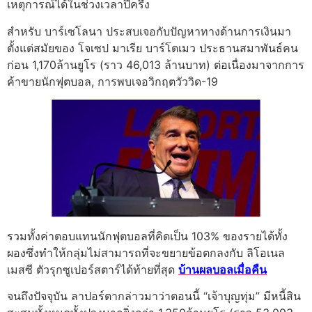
เหตุการณ์ได้ในช่วงเวลาปีครึ่ง
สำหรับ บาร์เซโลนา ประสบเจอกับปัญหาทางด้านการเงินมา
ตั้งแต่สมัยของ โจเซป มาเรีย บาร์โตเมว ประธานสมาพันธ์คน
ก่อน 1,170ล้านยูโร (ราว 46,013 ล้านบาท) ต่อเนื่องมาจากการ
ค้าขายนักฟุตบอล, การพบเจอวิกฤตวัววิด-19
รวมทั้งค่าตอบแทนนักฟุตบอลที่คิดเป็น 103% ของรายได้ทั้ง
ผองซึ่งทำให้กลุ่มไม่สามารถที่จะขยายข้อตกลงกับ ลิโอเนล
เมสซี ตัวรุกซูเปอร์สตาร์ได้ท้ายที่สุด
บ้านผลบอลเมื่อคืน
จนถึงปัจจุบัน ลาปอร์ตากล่าวมาว่าตอนนี้ “เจ้าบุญทุ่ม” มีหนี้สิน