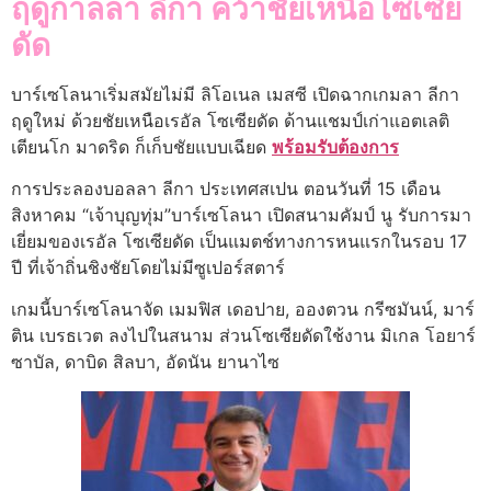
ฤดูกาลลา ลีกา คว้าชัยเหนือโซเซีย
ดัด
บาร์เซโลนาเริ่มสมัยไม่มี ลิโอเนล เมสซี เปิดฉากเกมลา ลีกา
ฤดูใหม่ ด้วยชัยเหนือเรอัล โซเซียดัด ด้านแชมป์เก่าแอตเลติ
เตียนโก มาดริด ก็เก็บชัยแบบเฉียด
พร้อมรับต้องการ
การประลองบอลลา ลีกา ประเทศสเปน ตอนวันที่ 15 เดือน
สิงหาคม “เจ้าบุญทุ่ม”บาร์เซโลนา เปิดสนามคัมป์ นู รับการมา
เยี่ยมของเรอัล โซเซียดัด เป็นแมตช์ทางการหนแรกในรอบ 17
ปี ที่เจ้าถิ่นชิงชัยโดยไม่มีซูเปอร์สตาร์
เกมนี้บาร์เซโลนาจัด เมมฟิส เดอปาย, อองตวน กรีซมันน์, มาร์
ติน เบรธเวต ลงไปในสนาม ส่วนโซเซียดัดใช้งาน มิเกล โอยาร์
ซาบัล, ดาบิด สิลบา, อัดนัน ยานาไซ