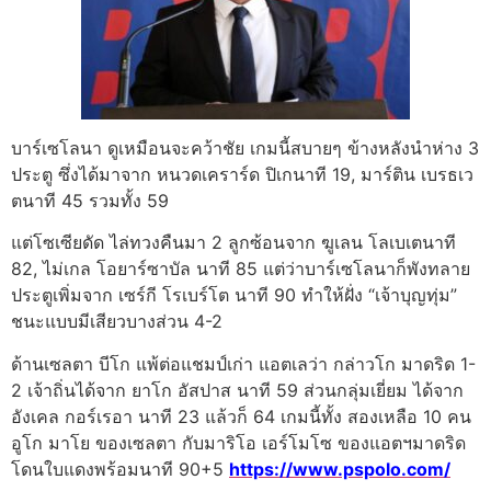
บาร์เซโลนา ดูเหมือนจะคว้าชัย เกมนี้สบายๆ ข้างหลังนำห่าง 3
ประตู ซึ่งได้มาจาก หนวดเคราร์ด ปิเกนาที 19, มาร์ติน เบรธเว
ตนาที 45 รวมทั้ง 59
แต่โซเซียดัด ไล่ทวงคืนมา 2 ลูกซ้อนจาก ฆูเลน โลเบเตนาที
82, ไม่เกล โอยาร์ซาบัล นาที 85 แต่ว่าบาร์เซโลนาก็พังทลาย
ประตูเพิ่มจาก เซร์กี โรเบร์โต นาที 90 ทำให้ฝั่ง “เจ้าบุญทุ่ม”
ชนะแบบมีเสียวบางส่วน 4-2
ด้านเซลตา บีโก แพ้ต่อแชมป์เก่า แอตเลว่า กล่าวโก มาดริด 1-
2 เจ้าถิ่นได้จาก ยาโก อัสปาส นาที 59 ส่วนกลุ่มเยี่ยม ได้จาก
อังเคล กอร์เรอา นาที 23 แล้วก็ 64 เกมนี้ทั้ง สองเหลือ 10 คน
อูโก มาโย ของเซลตา กับมาริโอ เอร์โมโซ ของแอตฯมาดริด
โดนใบแดงพร้อมนาที 90+5
https://www.pspolo.com/