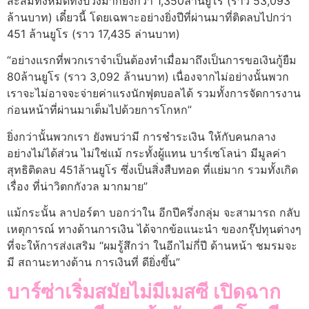
สะสมทั้งหมดทั้งปวงมากยิ่งกว่า 1,350ล้านยูโร (ราว 53,093
ล้านบาท) เดี๋ยวนี้ โดยเฉพาะอย่างยิ่งปีที่ผ่านมาที่ติดลบไปกว่า
451 ล้านยูโร (ราว 17,435 ล่านบาท)
“อย่างแรกที่พวกเราจำเป็นต้องทำเมื่อมาถึงเป็นการขอเงินกู้ยืม
80ล้านยูโร (ราว 3,092 ล้านบาท) เนื่องจากไม่อย่างนั้นพวก
เราจะไม่อาจจะจ่ายค่าแรงนักฟุตบอลได้ รวมทั้งการจัดการงาน
ก่อนหน้าที่ผ่านมาเต็มไปด้วยการโกหก”
ยิ่งกว่านั้นพวกเรา ยังพบว่ามี การชำระเงิน ให้กับคนกลาง
อย่างไม่ได้ส่วน ไม่ใช่แม้ กระทั้งผู้แทน บาร์เซโลน่า มีมูลค่า
สุทธิติดลบ 451ล้านยูโร ซึ่งเป็นสิ่งสืบทอด ที่แย่มาก รวมทั้งเกิด
เรื่อง ที่น่าวิตกกังวล มากมาย”
แม้กระนั้น ลาปอร์ตา บอกว่าใน อีกปีครึ่งกลุ่ม จะสามารถ กลับ
เหตุการณ์ ทางด้านการเงิน ได้จากข้อแนะนำ ของกรุ๊ปทุนต่างๆ
ที่จะให้การส่งเสริม “ผมรู้สึกว่า ในอีกไม่กี่ปี ด้านหน้า ชมรมจะ
มี สถานะทางด้าน การเงินที่ ดียิ่งขึ้น”
บาร์ซ่าเริ่มสมัยไม่มีเมสซี เปิดฉาก