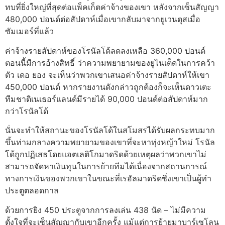
ทบที่ยิ่งใหญ่ที่สุดต่อแพ็คเก็ตค่าจ้างของเขา หลังจากเซ็นสัญญา
480,000 ปอนด์ต่อสัปดาห์เมื่อเขากลับมาจากยูเวนตุสเมื่อ
ซัมเมอร์ที่แล้ว
ค่าจ้างรายสัปดาห์ของโรนัลโด้ลดลงเหลือ 360,000 ปอนด์
ตอนนี้มีการอ้างสิทธิ์ ว่าความพยายามของยูไนเต็ดในการคว้า
ตัว เดอ ยอง จะเห็นว่าพวกเขาเสนอค่าจ้างรายสัปดาห์ให้เขา
450,000 ปอนด์ หากรายงานดังกล่าวถูกต้องก็จะเห็นดาวเตะ
ทีมชาติเนเธอร์แลนด์มีรายได้ 90,000 ปอนด์ต่อสัปดาห์มาก
กว่าโรนัลโด้
นั่นจะทําให้สถานะของโรนัลโด้ในสโมสรได้รับผลกระทบมาก
ขึ้นท่ามกลางความพยายามของเขาที่จะหาทุ่งหญ้าใหม่ โรนัล
โด้ถูกปฏิเสธโดยแอตเลติโกมาดริดด้วยเหตุผลว่าพวกเขาไม่
สามารถจัดหาเงินทุนในการย้ายทีมได้เนื่องจากสถานการณ์
ทางการเงินของพวกเขาในขณะที่เรอัลมาดริดซึ่งเขาเป็นผู้ทํา
ประตูตลอดกาล
ด้วยการยิง 450 ประตูจากการลงเล่น 438 นัด – ไม่มีความ
ตั้งใจที่จะเซ็นสัญญากับเขาอีกครั้ง แม้แต่การย้ายมาบาร์เซโลน