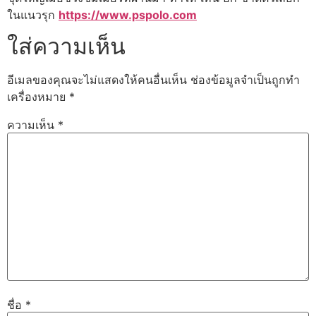
ในแนวรุก
https://www.pspolo.com
ใส่ความเห็น
อีเมลของคุณจะไม่แสดงให้คนอื่นเห็น
ช่องข้อมูลจำเป็นถูกทำ
เครื่องหมาย
*
ความเห็น
*
ชื่อ
*