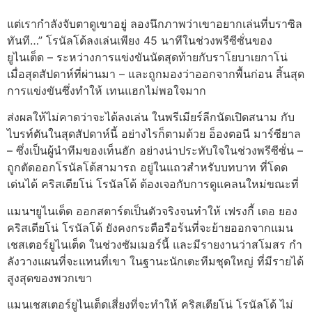
แต่เรากําลังจับตาดูเขาอยู่ ลองนึกภาพว่าเขาอยากเล่นที่บราซิล
ทันที…” โรนัลโด้ลงเล่นเพียง 45 นาทีในช่วงพรีซีซั่นของ
ยูไนเต็ด – ระหว่างการแข่งขันนัดสุดท้ายกับราโยบาเยกาโน่
เมื่อสุดสัปดาห์ที่ผ่านมา – และถูกมองว่าออกจากพื้นก่อน สิ้นสุด
การแข่งขันซึ่งทําให้ เทนแฮกไม่พอใจมาก
ส่งผลให้ไม่คาดว่าจะได้ลงเล่น ในพรีเมียร์ลีกนัดเปิดสนาม กับ
ไบรท์ตันในสุดสัปดาห์นี้ อย่างไรก็ตามด้วย อ็องตอนี มาร์ซียาล
– ซึ่งเป็นผู้นําทีมของเท็นฮัก อย่างน่าประทับใจในช่วงพรีซีซั่น –
ถูกตัดออกโรนัลโด้สามารถ อยู่ในแถวสําหรับบทบาท ที่โดด
เด่นได้ คริสเตียโน่ โรนัลโด้ ต้องเจอกับการดูแคลนใหม่ขณะที่
แมนฯยูไนเต็ด ออกสตาร์ตเป็นตัวจริงจนทําให้ เฟรงกี้ เดอ ยอง
คริสเตียโน่ โรนัลโด้ ยังคงกระตือรือร้นที่จะย้ายออกจากแมน
เชสเตอร์ยูไนเต็ด ในช่วงซัมเมอร์นี้ และมีรายงานว่าสโมสร กํา
ลังวางแผนที่จะแทนที่เขา ในฐานะนักเตะทีมชุดใหญ่ ที่มีรายได้
สูงสุดของพวกเขา
แมนเชสเตอร์ยูไนเต็ดเสี่ยงที่จะทําให้ คริสเตียโน่ โรนัลโด้ ไม่