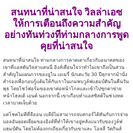
สนทนาที่น่าสนใจ วิลล่าเอซ
ให้การเตือนถึงความสำคัญ
อย่างทันท่วงทีท่ามกลางการพูด
คุยที่น่าสนใจ
สนทนาที่น่าสนใจ ท่ามกลางการคาดเดาเกี่ยวกับอนาคตของ
เขาที่แอสตันวิลล่าแดนนี่ อิงส์เตือนใจว่าทำไมเขาถึงเป็นส่วน
สำคัญในแผนการของอูไน เอเมรี่ นักเตะวัย 30 ปีลุกจากม้านั่ง
สำรองเพื่อกอบกู้แต้มให้กับเราในเกมพบวูล์ฟแฮมป์ตันในคืนวัน
พุธ โดยโชว์ฟอร์มของเขาต่อหน้าโกลและเข้าไปซุกตาข่าย
หน้าโฮลเต้ เอนด์ นอกจากนี้ เขาเกือบทำแอสซิสต์ในช่วงทด
เวลาบาดเจ็บด้วย
แต่โชคไม่ดีที่ลีออน เบลีย์ไม่สามารถจบสกอร์ได้ทันกับการจ่าย
บอลอันยอดเยี่ยมของอิงส์ที่ทำให้เขาอยู่หลังแนวรับของวูล์ฟ
แฮมป์ตัน โดยไม่ต้องถกเถียงเกี่ยวกับเขาและ โอลลี่ วัตกินส์