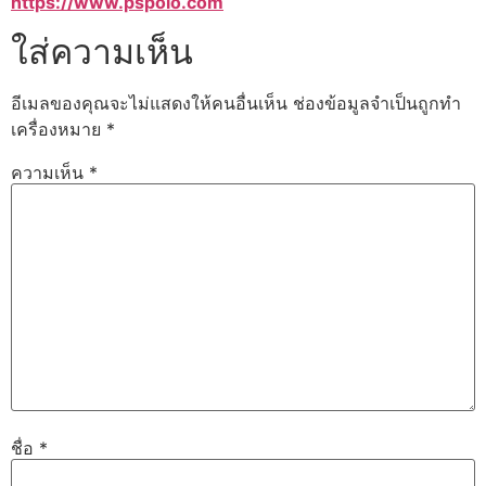
https://www.pspolo.com
ใส่ความเห็น
อีเมลของคุณจะไม่แสดงให้คนอื่นเห็น
ช่องข้อมูลจำเป็นถูกทำ
เครื่องหมาย
*
ความเห็น
*
ชื่อ
*