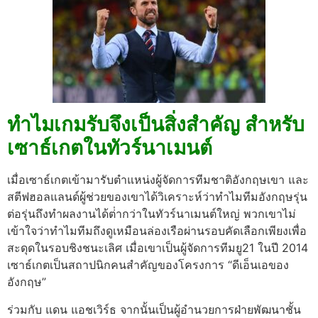
ทําไมเกมรับจึงเป็นสิ่งสําคัญ สําหรับ
เซาธ์เกตในทัวร์นาเมนต์
เมื่อเซาธ์เกตเข้ามารับตําแหน่งผู้จัดการทีมชาติอังกฤษเขา และ
สตีฟฮอลแลนด์ผู้ช่วยของเขาได้วิเคราะห์ว่าทําไมทีมอังกฤษรุ่น
ต่อรุ่นถึงทําผลงานได้ต่ํากว่าในทัวร์นาเมนต์ใหญ่
พวกเขาไม่
เข้าใจว่าทําไมทีมถึงดูเหมือนล่องเรือผ่านรอบคัดเลือกเพียงเพื่อ
สะดุดในรอบชิงชนะเลิศ
เมื่อเขาเป็นผู้จัดการทีมยู21 ในปี 2014
เซาธ์เกตเป็นสถาปนิกคนสําคัญของโครงการ “ดีเอ็นเอของ
อังกฤษ”
ร่วมกับ แดน แอชเวิร์ธ จากนั้นเป็นผู้อํานวยการฝ่ายพัฒนาชั้น