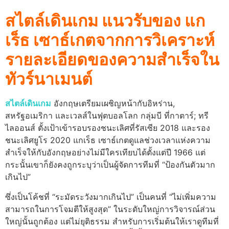
สไตล์เดินเกม แนวรับของ แก
เร็ธ เซาธ์เกตจากการวิเคราะห์
รายละเอียดของความสำเร็จใน
ทัวร์นาเมนต์
สไตล์เดินเกม
อังกฤษเตรียมเผชิญหน้ากับอิหร่าน,
สหรัฐอเมริกา และเวลส์ในฟุตบอลโลก กลุ่มบี ที่กาตาร์; ทรี
ไลออนส์ ตั้งเป้าเข้ารอบรองชนะเลิศที่รัสเซีย 2018 และรอง
ชนะเลิศยูโร 2020
แกเร็ธ เซาธ์เกตดูแลช่วงเวลาแห่งความ
สําเร็จให้กับอังกฤษอย่างไม่มีใครเทียบได้ตั้งแต่ปี 1966 แต่
กระนั้นเขาก็ยังคงถูกระบุว่าเป็นผู้จัดการทีมที่ “ป้องกันตัวมาก
เกินไป”
ซึ่งเป็นโค้ชที่ “ระมัดระวังมากเกินไป” เป็นคนที่ “ไม่เพิ่มความ
สามารถในการโจมตีให้สูงสุด”
ในระดับใหญ่การวิจารณ์ส่วน
ใหญ่นั้นถูกต้อง แต่ไม่ยุติธรรม
สําหรับการเริ่มต้นให้เราดูทีมที่