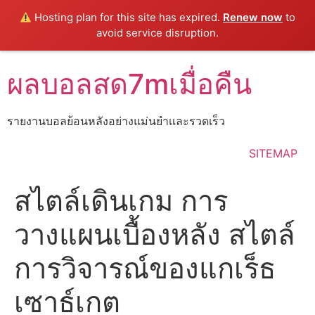
Hosting plan for this site has expired.
Renew now
to
avoid service disruption.
Skip
ผลบอลสด7mเมื่อคืน
to
content
รายงานบอลย้อนหลังอย่างแม่นยำเเละรวดเร็ว
SITEMAP
สไตล์เดินเกม การ
วางแผนเบื้องหลัง สไตล์
การวิจารณ์ของแกเร็ธ
เซาธ์เกต