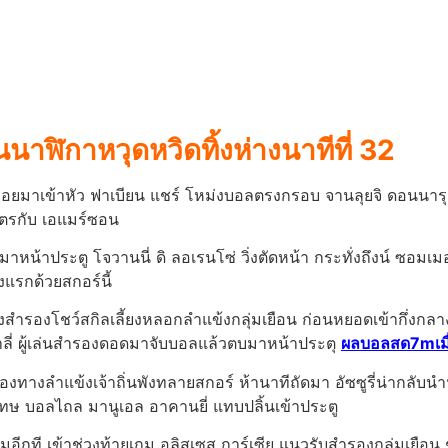
นนาฬิกาหวุดหวิดทิ้งห่างนาทีที่ 32
ลอยมาเข้าหัว ฟาเบียน แชร์ โหม่งบอลตรงกรอบ จานลุยจิ ดอนนารุมม
สูตรกับ เอแมร์ซอน
หน้าประตู โจวานนี่ ดิ ลอเรนโซ่ วิ่งตัดหน้า กระทั่งถึงน์ ซอมเม
่งแรกด้วยสกอร์นี้
ดี้ ลงสำรองโชว์สกิลเลี้ยงหลอกลำแข้งกลุ่มเยือน ก่อนหยอดเข้ากึ่
ลี่ ผู้เล่นสำรองดอดมาจับบอลแล้วตบมาหน้าประตุ
ผลบอลสด7mเมื
องทางลำแข้งเจ้าถิ่นพังทลายสกอร์ ห้านาทีถัดมา อัซซูรี่น่ากลับนำนา
ทษ บอลไถล มานูเอล อาคานยี่ แทบปลิ้นเข้าประตู
ุ่มอีกที เข้าช่วงท้ายเกม อูลิสเซส การ์เซีย แนวรับสำรองกลุ่มเยือ