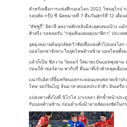
สำหรับเพื่อการแข่งศึกบอลโลก 2022 โซนยุโรป รอบเ
รอบคัด กรุ๊ป ซี นัดหมายที่ 7 คืนวันศุกร์ที่ 12 เดื
“อัซซูรี่” อิตาลี ผลงานพักหลังมีสะดุดเสมอบ้าง แม้ก
ตัวจริง รอคอยรับ “กลุ่มดินแดนทุ่งนาฟิกา” ประเท
จุดมุ่งหมายมั่นบุกอัดคว้าชัยเพื่อแย่งตั๋วไปบอลโลก
บอลโยกหาจังหวะในจุดโทษด้านซ้าย บอลไหลตั้
แล้วก็เป็น ซิลวาน วิดแมร์ ใส่มาตะบันบอลพุ่งผ่า
ก่อนให้ เซอร์ดาน ชากิปรี่ คืนมาที่เจ้าตัวหลุดเฉ
แนวรับอิตาลีจิ้มสกัดบอลกระดอนแทบพลาดเข้าประตู
โทษ จอร์จินโญ่ ล้นมาหวดบอลประจำตัว อันเดรีย เ
แปลงทางตั้งไปที่ นิโกโล่ บาเรลล่า ดักซ้ำหน้าประต
รับบอลด้านซ้าน ก่อนลำแข้งม้าลายจัดแจงซัดในกรอ