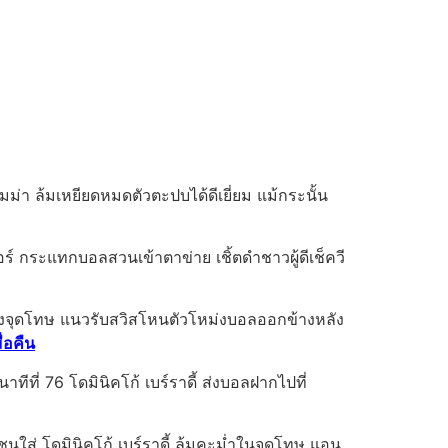
่า ล้มเหยียดหมดตัวตะปบได้ดีเยี่ยม แม้กระนั้น
อร์ กระแทกบอลสวนเข้าตาข่าย เชิ้ตดำชาวผู้ดีเช็ควี
งกลางจุดโทษ แนวรับสวิสโหนตัวโหม่งบอลออกข้างหลัง
่อคืน
ทีที่ 76 โดมินิคโก้ เบร์ราดี้ ส่งบอลฝากไปที่
น ชนใส่ โดมินิคโก้ เบร์ราดี้ ล้มคะม่ำในจุดโทษ แอน