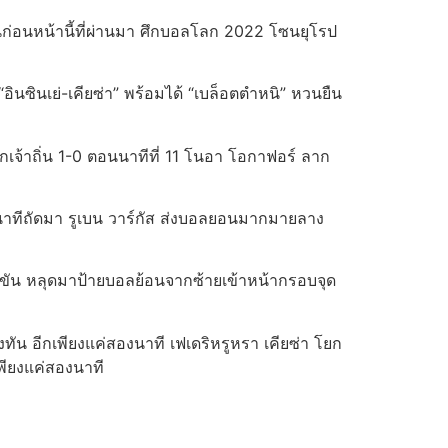
ยนก่อนหน้านี้ที่ผ่านมา ศึกบอลโลก 2022 โซนยุโรป
 “อินซินเย่-เคียซ่า” พร้อมได้ “เบล็อตตำหนิ” หวนยืน
ช็อกเจ้าถิ่น 1-0 ตอนนาทีที่ 11 โนอา โอกาฟอร์ ลาก
ี่นาทีถัดมา รูเบน วาร์กัส ส่งบอลยอนมากมายลาง
่งขัน หลุดมาป้ายบอลย้อนจากซ้ายเข้าหน้ากรอบจุด
งทัน อีกเพียงแค่สองนาที เฟเดริหรูหรา เคียซ่า โยก
พียงแค่สองนาที