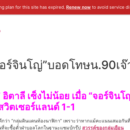
g plan for this site has expired.
Renew now
to avoid service di
น
“จอร์จินโญ่”บอดโทษน.90เจ
่” อิตาลี เซ็งไม่น้อย เมื่อ “จอร์จ
วิตเซอร์แลนด์ 1-1
ว่า “กลุ่มดินแดนท้องนาฟิกา” เพราะว่าหากแม้คะแนนเสมอกันที่ 15 แ
ที่จะซื้อตั๋วฝ่าบอลโลกในฐานะแชมป์กรุ๊ป
สวรรค์ของกลุ่มเยือน