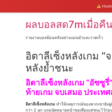
Hostin
Skip
ผลบอลสด7mเมื่อคื
to
content
รายงานบอลย้อนหลังอย่างแม่นยำเเละรวดเร็ว
อิตาลีเซ็งหลังเกม 
หลังย้ำชนะ
อิตาลีเซ็งหลังเกม “อัซซูรี
ท้ายเกม จบเสมอ ประเทศส
อิตาลีเซ็งหลังเกม
ทำให้เหตุการณ์ของพวกเขายังดูดีก
กว่า 2 ลูก แถมนัดหมายหน้าขอเพียงแค่ชนะไว้ก่อน