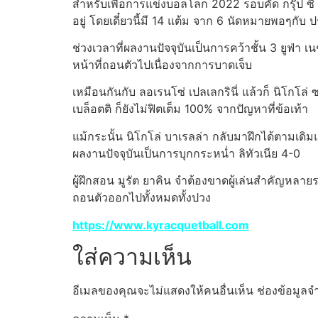
สำหรับเพื่อการแข่งบอลโลก 2022 รอบคัด กรุ๊ป ซี คื
อยู่ โดยเดี๋ยวนี้มี 14 แต้ม จาก 6 นัดหมายพอๆกับ
ช่วงเวลาที่ผลงานปัจจุบันเป็นการคว้าชั้น 3 ยูฟ่า เนช
หน้าที่ถอนตัวไปเนื่องจากการบาดเจ็บ
เหมือนกันกับ ลอเรนโซ่ เปลเลกรินี่ แล้วก็ นิโกโล่ 
เบล็อตติ ก็ยังไม่ฟิตเต็ม 100% จากปัญหาที่ข้อเท้า
แม้กระนั้น นิโกโล่ บาเรลล่า กลับมาฝึกได้ตามเดิมแ
ผลงานปัจจุบันเป็นการบุกกระหน่ำ ลิทัวเนีย 4-0
ผู้ฝึกสอน มูรัต ยาคิน จำต้องขาดผู้เล่นสำคัญหลายราย
ถอนตัวออกไปทั้งหมดทั้งปวง
https://www.kyracquetball.com
ใส่ความเห็น
อีเมลของคุณจะไม่แสดงให้คนอื่นเห็น
ช่องข้อมูลจ