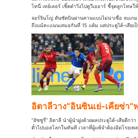
โทนี่ เทย์เลอร์ เชิ้ตดำวิ่งไปดูวีเออาร์ ชี้จุดลูกโทษให้
จอร์จินโญ่ ดันซัดบินผ่านคานแบบไม่น่าเชื่อ จบเก
ถึงแม้คะแนนเสมอกันที่ 15 แต้ม แต่ประตูได้-เสียเป
อิตาลีวาง”อินซินเย่-เคียซ่า”
“อัซซูรี่” อิตาลี นำผู้นำฝูงด้วยผลประตูได้-เสียด
ตั๋วไปบอลโลกในทันที เวลาที่ผู้แพ้จำต้องอิดโรยเพ