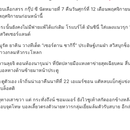
ลือกสรร กรุ๊ป ซี นัดหมายที่ 7 คืนวันศุกร์ที่ 12 เดือนพฤศจิกา
อนพฤศจิกายนก่อนหน้านี้
ระนั้นยังคงไม่มีพ่ายแพ้ได้แก่เดิม โรแบร์โต้ มันชินี่ ใส่แผงแนวรุก
ศสวิตเซอร์แลนด์
 มูรัต ยาคิน วางทีเด็ด “เซอร์ดาน ชากิรี่” ประดิษฐ์เกมฝ่า สวิสบุก
งมาวงกลมหัวกระโหลก
น จานลุยจิ ดอนท้องนารุมม่า ที่ปัดปลายมือแทงตาข่ายสุดเฉียบคม ส
ือนบอลทางด้านซ้ายมาหน้าประตู
ตัวเอง เจ้าถิ่นน่าเอาคืนนาทีที่ 22 เอแมร์ซอน แตัหลบแบ็กคู่แข
บล็อตติ
ูทางเสาขวา แต่ กระทั่งถึงน์ ซอมเมอร์ ยังไวชูเท้าสกัดออกข้างหลั
บจุดโทษ บอลเลี้ยวตรงตัวนายทวารกลุ่มเยี่ยมล้มตัวรับสบาย อีกเ