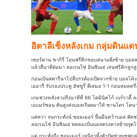
อิตาลีเซ็งหลังเกม กลุ่มดินแด
เซอร์ดาน ชากิรี่ โยนฟรีคิกขอบสนามฝั่งซ้าย บอล
แล้วสี่นาทีต่อมา ลอเรนโซ่ อินซินเย่ เล่นฟรีคิกลูก
ก่อนเป้นสตารืนาโปลีบรรต้องเปิดจากซ้าย บอลโค้งมา
เออารื รับรองประตู อัซซูรี่ ตีเสมอ 1-1 ก่อนหมดครึ
เกมช่วงหลังล่วงถึงนาทีที่ 66 โดมินิคโก้ เบร์รา
เอแมร์ซอน ดันสูงส่งบอลเรียดมาให้ ซานโดร โตนา
แต่ทว่า จนกระทั่งน์ ซอมเมอร์ ยื่นมือคว้าบอล ตัดช่
ลอเรนโซ่ อินซินเย่ ทดลองปั่นบอลตรงทางซ้ายจุดโ
แต่ กระทั่งถึง ซอมเมอร์ เหนียวทิ้งตัวปัดช่วยเซฟกล