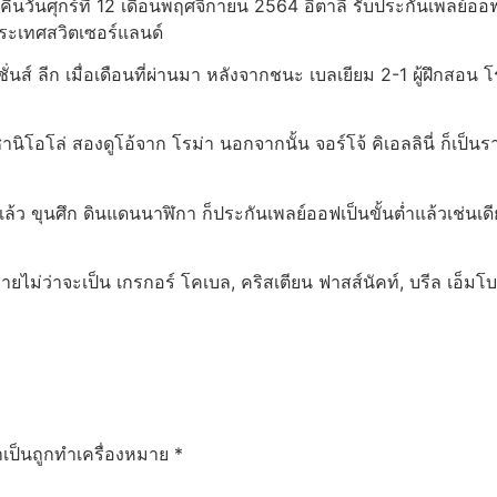
นวันศุกร์ที่ 12 เดือนพฤศจิกายน 2564 อิตาลี รับประกันเพลย์ออฟเป็
 ประเทศสวิตเซอร์แลนด์
ั่นส์ ลีก เมื่อเดือนที่ผ่านมา หลังจากชนะ เบลเยียม 2-1 ผู้ฝึกสอน โรแ
ซานิโอโล่ สองดูโอ้จาก โรม่า นอกจากนั้น จอร์โจ้ คิเอลลินี่ ก็เป็นร
ล้ว ขุนศึก ดินแดนนาฬิกา ก็ประกันเพลย์ออฟเป็นขั้นต่ำแล้วเช่นเดี
ไม่ว่าจะเป็น เกรกอร์ โคเบล, คริสเตียน ฟาสส์นัคท์, บรีล เอ็มโบโล่, 
ำเป็นถูกทำเครื่องหมาย
*