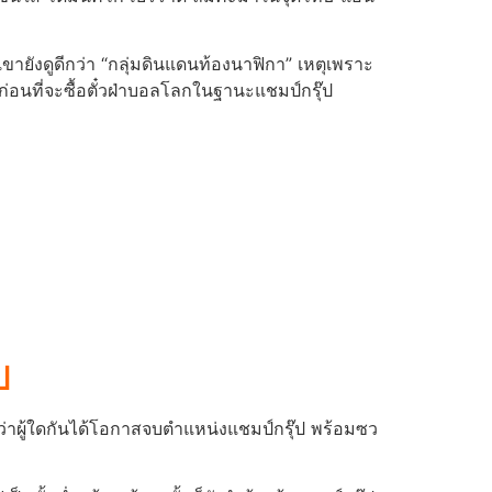
ายังดูดีกว่า “กลุ่มดินแดนท้องนาฟิกา” เหตุเพราะ
้ก่อนที่จะซื้อตั๋วฝ่าบอลโลกในฐานะแชมป์กรุ๊ป
ป
ตรงว่าผู้ใดกันได้โอกาสจบตำแหน่งแชมป์กรุ๊ป พร้อมซว