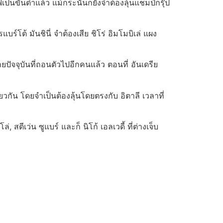
นขั้นต่ำแล้ว แม้กระนั้นก็ยังจำต้องลุ้นแชมป์กรุ๊ป
บร์โต้ มันชินี่ จำต้องเสีย ชิโร่ อิมโมบิเล่ แผง
ายปัจจุบันที่ถอนตัวไปอีกคนแล้ว ตอนที่ อันเดรีย
ยวกัน โดยจำเป็นต้องลุ้นโดยตรงกับ อิตาลี เวลาที่
สตีเว่น ซูแบร์ และก็ นิโก้ เอลเวดี้ ที่ต่างเจ็บ