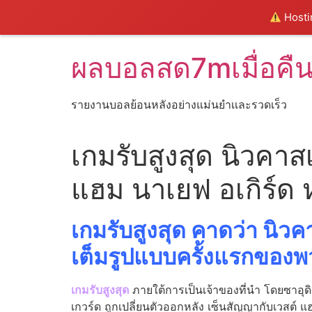
Hostin
Skip
ผลบอลสด7mเมื่อคื
to
content
รายงานบอลย้อนหลังอย่างแม่นยำเเละรวดเร็ว
เกมรับสูงสุด นิวคาส
แฮม นาเยฟ อเกิร์ด 
เกมรับสูงสุด คาดว่า นิว
เต็มรูปแบบครั้งแรกของ
เกมรับสูงสุด
ภายใต้การเป็นเจ้าของที่นํา โดยซาอุ
เกวร์ด ถูกเปลี่ยนตัวออกหลัง เซ็นสัญญากับเวสต์ แฮ