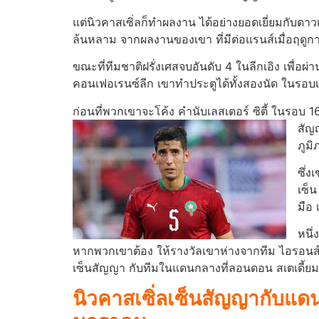
แต่นิวคาสเซิ่ลก็ทําผลงาน ได้อย่างยอดเยี่ยมกับด
ล้นหลาม จากผลงานของเขา ที่มีต่อแรนส์เมื่อฤดูกา
ขณะที่ทีมชาติฝรั่งเศสจบอันดับ 4 ในลีกเอิง เพื่อผ่
คอนเฟอเรนซ์ลีก เขาทําประตูได้ทั้งสองนัด ในรอบ
ก่อนที่พวกเขาจะโค้ง คํานับเลสเตอร์ ซิตี้ ในรอ
สัญญ
ภูมิ
ซึ่ง
เซ็น
มือ 
หนึ่
หากพวกเขาต้อง ให้รางวัลเขาห่างจากทีม ไอรอนส์ใ
เซ็นสัญญา กับทีมในแดนกลางที่ลอนดอน สเตเดี้ย
นิวคาสเซิ่ลเซ็นสัญญากับแดน