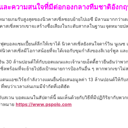
นและความสนใจที่มีต่อกองกลางทีมชาติอังก
าหมายเกมรับสูงสุดของนิวคาสเซิ่ลชอบย้ายไปเอซี มิลานมากกว่าเ
ิวคาสเซิ่ลพวกเขาจะสร้างชื่อเสียงในระดับสากลในฐานะจุดหมายปล
บอลแชมเปี้ยนส์ลีกให้เขาได้ นิวคาสเซิ่ลยังสนใจดาร์วิน นูเนซ
าสเซิ่ลมีโอกาสน้อยที่จะได้เจอกับขุมกําลังของลิเวอร์พูล และเ
น 30 ล้านปอนด์ให้กับบอตแมนและเจ้านายเอ็ดดี้ฮาวยืนยันว่าพวกเขา
าสเซิ่ลพร้อมที่จะย้ายไปยังเป้าหมายการป้องกันอื่น ๆ หากพวกเขา
ซิ่ลแดนแอชเวิร์ธกําลังวางแผนยื่นข้อเสนอมูลค่า 13 ล้านปอนด์ให้กั
่พบว่าเวลาเล่นเกมมีจํากัดที่เอติฮัด
ทํากับสเวน บอตแมนในสัปดาห์นี้ ผมเห็นด้วยกับวิธีที่มีปฏิกิริยาก
เป้าหมาย
https://www.pspolo.com