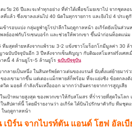
าวเตะวัย 26 ปีและจะทําทุกอย่าง ที่ทําได้เพื่อขโมยเขาไป จากชุด
ลที่แล้ว ซึ่งเขาลงเล่นไป 40 นัดในทุกรายการ และยิงไป 4 ประตูกั
านเข้ารอบแบ่ง กลุ่มยูฟ่ายูโรปาลีกในฤดูกาลหน้า อเกิร์ดยังเป็นส่วน
เพลย์ออฟกับโรเซนบอร์ก และช่วยให้พวกเขา ขึ้นนําก่อนท็อตแน่ม 
บ 16 ทีมสุดท้ายหลังจากแพ้รวม 3-2 แข้งชาวโมร็อกโกมีมูลค่า 30 
าฉบับปัจจุบันอีก 3 ปีหลังจากเซ็นสัญญา กับดิฌงสโมสรฝรั่งเศสเมื่อ
ภาคนี้ 4 ล้านยูโร-5 ล้านยูโร
ฉบับปัจจุบัน
เขากลายเป็นหนึ่ง ในสินทรัพย์ดาวเด่นของแรนส์ นับตั้งแต่ย้ายมาร
 ของเขามากขึ้น แต่เดอะแม็กพายส์ก็พร้อม ที่จะแย่งชิง ข้อตกลงด
เดวิด มอยส์ กําลังเริ่มเหงื่อออก มากกว่าอันตรายจากการสูญเสีย
งในเป้าหมายสูงสุด ของพวกเขาให้กับสโมสร ที่ร่ํารวยที่สุดในโลก แ
นสัปดาห์นี้ โดยมีรายงานว่า อเกิร์ด ได้บินไปรักษาตัวกับ ทีมช
ม ในฤดูกาลหน้า
 เบิร์น จากไบรท์ตัน แอนด์ โฮฟ อัลเบ