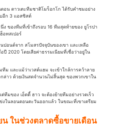
ลอนดอน ดาวเตะทีมชาติโมร็อกโก ได้รับคําชมอย่าง
บอีก 3 แอสซิสต์
หนึ่ง ของทีมที่เข้าถึงรอบ 16 ทีมสุดท้ายของ ยูโรปา
ฮ็อทสเปอร์
ล้านปอนด์จาก สโมสรปัจจุบันของเขา และ
เหลือ
ปี 2020 โดยเสียค่าธรรมเนียมที่เชื่อว่าอยู่ใน
่วมทีม และแม้ว่าเวสต์แฮม จะเข้าใกล้การคว้าลาย
ังกล่าว ด้วยเงินสดจํานวนไม่สิ้นสุด ของพวกเขาใน
ต่ทีมของ เอ็ดดี้ ฮาว จะต้องย้ายทีมอย่างรวดเร็ว
ุดแข่งในลอนดอนตะวันออกแล้ว ในขณะที่เขาเตรียม
ียน ในช่วงตลาดซื้อขายเดือน