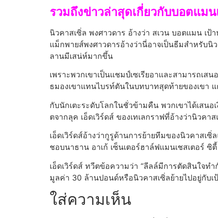
รวมถึงข่าวล่าสุดเกี่ยวกับบอตแม
นิวคาสเซิ่ล พงศาวดาร อ้างว่า สเวน บอตแมน เป้
แม็กพายส์พงศาวดารอ้างว่านี่อาจเป็นธีมสําหรับน
ลานมีเสน่ห์มากขึ้น
เพราะพวกเขาเป็นแชมป์เซเรียอาและสามารถเสนอฟุต
ธมองเขาแทนไบรท์ตันในบทบาทสุดท้ายของเขา แต่นิวค
กับนักเตะระดับโลกในชั่วข้ามคืน พวกเขาได้เสนอเงิ
ตจากลุค เอ็ดเวิร์ดส์ ของเทเลกราฟที่อ้างว่านิวค
เอ็ดเวิร์ดส์อ้างว่ากูรูด้านการย้ายทีมของนิวคาสเ
ชอบนาธาน อาเก้ เซ็นเตอร์ฮาล์ฟแมนเชสเตอร์ ซิตี้ ที
เอ็ดเวิร์ดส์ ทวีตข้อความว่า “ลีลล์มีการตัดสินใจ
มูลค่า 30 ล้านปอนด์หรือนิวคาสเซิ่ลย้ายไปอยู่กับ
ใส่ความเห็น