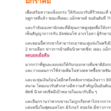
มกราคม
เพื่อเสริมความแข็งแกร่ง ให้กับแนวรับที่รั่วขณะท
ฤดูกาลที่แล้ว ขณะที่เดอะ แม็กพายส์ จบอันดับที่ 
และกําลังมองหานักเตะที่มีคุณภาพสูงสุดเพื่อให้บร
เซ็นสัญญาถาวรกับ อัลฟอนโซ่ อาเรโอลา ผู้รักษาปร
และตอนนี้พวกเขาก็สามารถเอาชนะคู่แข่งในพรีเมียร
2 ทางเลือก ข่าวการย้ายทีมนิวคาสเซิ่ล: เดอะ แม
ผลบอลเมื่อคืน
มากกว่าที่ตูนจะลงแข่งให้กับกองกลางทีมชาติอังกฤ
และวางแผนการใช้จ่ายเพิ่มในช่วงตลาดซื้อขายซัมเม
และ
จะทุ่มเงินก้อนโตอีกครั้งหลังจากทุ่มเงินราว 9
สนาม โดยแนวรับตัวกลางมีความสําคัญเป็นอันดับแ
ดัตช์ นิวคาสเซิ่ลมีเป้าหมายในแนวรับอื่น ๆ
และยืนกรานว่าพวกเขาจะไม่ถูกเรียกค่าไถ่จากการขา
แห่งหนึ่งในฟุตบอลโลก มิร์เรอร์ สปอร์ต มีข่าวการย