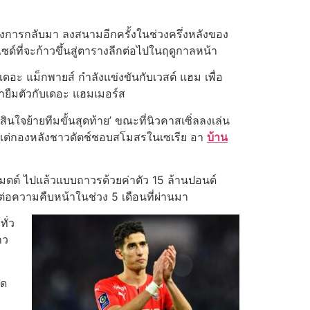
ลังการกลับมา ลงสนามอีกครั้งในช่วงครึ่งหลังของ
ซด์ที่จะก้าวขึ้นสู่ตารางลีกต่อไปในฤดูกาลหน้า
ดอะ แม็กพายส์ กําลังแข่งขันกับเวสต์ แฮม เพื่อ
ญายืมตัวกับเดอะ แฮมเมอร์ส
ใจย้ายทีมขั้นสุดท้าย’ ขณะที่นิวคาสเซิ่ลลงเล่น
มน แต่กองหลังชาวดัตช์ชอบสโมสรในเซเรีย อา
บ้าน
แมตต์ ไปแล้วแบบถาวรด้วยค่าตัว 15 ล้านปอนด์
ต่อความคืบหน้าในช่วง 5 เดือนที่ผ่านมา
ั่ว
าว
ุด