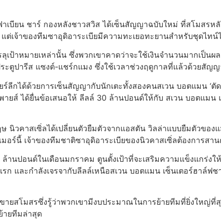
ี่ ฟาเบียน ชาร์ กองหลังชาวสวิส ได้เซ็นสัญญาฉบับใหม่ ที่สโมสรห
11 แต่เจ้าของทีมซาอุดิอาระเบียมีความทะเยอทะยานสําหรับชุดไทน์ไ
รลุเป้าหมายเหล่านั้น ซึ่งพวกเขาคาดว่าจะใช้เงินจํานวนมากเป็นผลเ
ะตูปารีส แซงต์-แชร์กแมง ซึ่งใช้เวลาช่วงฤดูกาลที่แล้วด้วยสัญ
์ลีกได้ด้วยการเซ็นสัญญากับนักเตะทั้งสองคนสเวน บอตแมน ‘ตัดสิน
็กพายส์ ได้ยื่นข้อเสนอให้ ลีลล์ 30 ล้านปอนด์ให้กับ สเวน บอตแ
ษ นิวคาสเซิ่ลได้เปลี่ยนตัวยืมตัวจากแอสตัน วิลล่าแบบยืมตัวของ
อร์นี้ เจ้าของทีมชาติซาอุดิอาระเบียของนิวคาสเซิ่ลต้องการสาน
0 ล้านปอนด์ในเดือนมกราคม ตูนตั้งเป้าที่จะเสริมความแข็งแกร่งให้ท
รก และกําลังเจรจากับลีลล์เหนือสเวน บอตแมน เซ็นเตอร์ฮาล์ฟช
ยสโมสรซึ่งรู้ว่าพวกเขามีงบประมาณในการย้ายทีมที่ยิ่งใหญ่ที่ส
้ายทีมล่าสุด