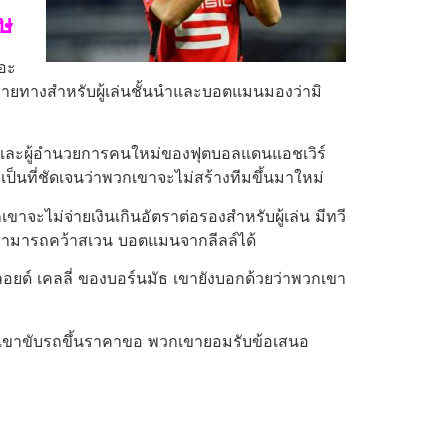
ฤษ
ดอะ
ายทางสําหรับผู้เล่นชั้นนําและบอตแมนมองว่ามิ
 และผู้อํานวยการคนใหม่ของฟุตบอลแดนแอชเวิร์
ป็นที่ชัดเจนว่าพวกเขาจะไม่สร้างทีมขึ้นมาใหม่
จะไม่จ่ายเงินเกินอัตราต่อรองสําหรับผู้เล่น มีทวี
ไม่สามารถคว้าสเวน บอตแมนจากลีลล์ได้
บลอยด์ เคลลี่ ของบอร์นมัธ เขายังบอกด้วยว่าพวกเขา
ับพวกเขาขับรถขึ้นราคาขอ พวกเขายอมรับข้อเสนอ