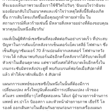
ที่จะมองเห็นภาพรวมเมื่อเราใช้ชีวิตไปวันๆ ‘ฉันแน่ใจว่าฉันจะ
มองย้อนกลับไปในอนาคตและเข้าใจว่าเหตุใดสิ่งนี้จึงต้องเกิด
ขึ้น การเติบโตจะเกิดขึ้นเมื่อคุณถูกท้าทายเท่านั้น ใน
สถานการณ์ที่เลวร้ายเช่นนี้ มีหลายสิ่งหลายอย่างที่ต้องขอบคุณ
พวกคุณเป็นหนึ่งเดียวกัน’
เจมส์เป็นผู้พิทักษ์เชลซีคนที่สองติดต่อกันอย่างรวดเร็ว ที่ประสบ
ปัญหาในการคัมแบ็กหลังจากเซ็นเตอร์แบ็คเวสลีย์ โฟฟานา ซึ่ง
เซ็นสัญญาซัมเมอร์ 70 ล้านปอนด์จากเลสเตอร์ โฟฟานาหวัง
ว่าจะได้ กลับมาพบกับบอร์นมัธอีกครั้งหลังจากได้รับบาดเจ็บที่
หัวเข่าในเดือนตุลาคม แต่ชาวฝรั่งเศสได้รับบาดเจ็บอีกครั้งใน
เกมกระชับมิตรหลังประตูที่ พบกับเบรนท์ฟอร์ดเมื่อสัปดาห์ที่
แล้ว ทำให้เขาพักเพิ่มอีก 4 สัปดาห์
แผนกการแพทย์ของเชลซีเป็นหนึ่งในนั้นที่ต้องมีการ
เปลี่ยนแปลง ครั้งใหญ่นับตั้งแต่มีการเปลี่ยนแปลง เจ้าของ
สโมสร แพทย์ที่อาวุโสที่สุดสองคน ได้แก่ ผู้อำนวยการด้านการ
แพทย์ ดร.ปาโก บิออสกา และหัวหน้าฝ่ายกายภาพ เธียร์รี โล
รองต์ ออกเดินทางในเดือนกันยายนก่อนการยกเครื่องแผนก