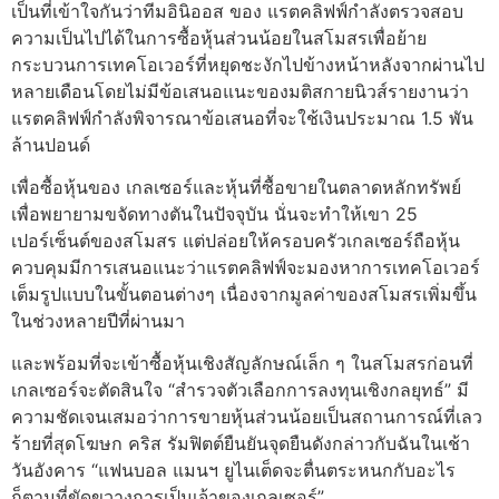
เป็นที่เข้าใจกันว่าทีมอินิออส ของ แรตคลิฟฟ์กําลังตรวจสอบ
ความเป็นไปได้ในการซื้อหุ้นส่วนน้อยในสโมสรเพื่อย้าย
กระบวนการเทคโอเวอร์ที่หยุดชะงักไปข้างหน้าหลังจากผ่านไป
หลายเดือนโดยไม่มีข้อเสนอแนะของมติสกายนิวส์รายงานว่า
แรตคลิฟฟ์กําลังพิจารณาข้อเสนอที่จะใช้เงินประมาณ 1.5 พัน
ล้านปอนด์
เพื่อซื้อหุ้นของ เกลเซอร์และหุ้นที่ซื้อขายในตลาดหลักทรัพย์
เพื่อพยายามขจัดทางตันในปัจจุบัน นั่นจะทําให้เขา 25
เปอร์เซ็นต์ของสโมสร แต่ปล่อยให้ครอบครัวเกลเซอร์ถือหุ้น
ควบคุมมีการเสนอแนะว่าแรตคลิฟฟ์จะมองหาการเทคโอเวอร์
เต็มรูปแบบในขั้นตอนต่างๆ เนื่องจากมูลค่าของสโมสรเพิ่มขึ้น
ในช่วงหลายปีที่ผ่านมา
และพร้อมที่จะเข้าซื้อหุ้นเชิงสัญลักษณ์เล็ก ๆ ในสโมสรก่อนที่
เกลเซอร์จะตัดสินใจ “สํารวจตัวเลือกการลงทุนเชิงกลยุทธ์” มี
ความชัดเจนเสมอว่าการขายหุ้นส่วนน้อยเป็นสถานการณ์ที่เลว
ร้ายที่สุดโฆษก คริส รัมฟิตต์ยืนยันจุดยืนดังกล่าวกับฉันในเช้า
วันอังคาร “แฟนบอล แมนฯ ยูไนเต็ดจะตื่นตระหนกกับอะไร
ก็ตามที่ขัดขวางการเป็นเจ้าของเกลเซอร์”