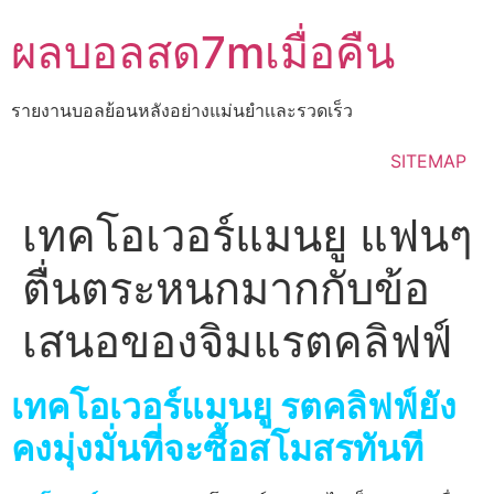
Skip
ผลบอลสด7mเมื่อคืน
to
content
รายงานบอลย้อนหลังอย่างแม่นยำเเละรวดเร็ว
SITEMAP
เทคโอเวอร์แมนยู แฟนๆ
ตื่นตระหนกมากกับข้อ
เสนอของจิมแรตคลิฟฟ์
เทคโอเวอร์แมนยู รตคลิฟฟ์ยัง
คงมุ่งมั่นที่จะซื้อสโมสรทันที