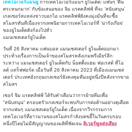
เทคโอเวอร์แมนยู
การเทคโอเวอร์แมนฯ ยูไนเต็ด: แฟนๆ ‘ตื่น
ตระหนกมาก’ กับข้อเสนอของ จิม แรตคลิฟฟ์ ที่จะ ‘สนับสนุน’
เกลเซอร์สแหล่งข่าวบอกไอ แรตคลิฟฟ์ยังคงมุ่งมั่นที่จะซื้อ
สโมสรทันทีเนื่องจากเทพนิยายการเทคโอเวอร์ที่ ‘น่ารังเกียจ’
ของยูไนเต็ดดังก้องไปทั่ว
แมนเชสเตอร์ยูไนเต็ด
วันที่ 26 สิงหาคม แฟนบอล แมนเชสเตอร์ ยูไนเต็ดออกมา
ประท้วงเรื่องการเป็นเจ้าของสโมสรหลังเกมพรีเมียร์ลีก
ระหว่าง แมนเชสเตอร์ ยูไนเต็ดกับ น็อตติ้งแฮม ฟอเรสต์ ที่โอ
ลด์ แทร็ฟฟอร์ด เมื่อวันที่ 26 สิงหาคม 2023 ที่เมืองแมนเชส
เตอร์ ประเทศอังกฤษเกลเซอร์ยังคงคุมทีมอยู่หนึ่งปีหลังจากขาย
สโมสร
เซอร์ จิม แรตคลิฟฟ์ ได้รับคําเตือนว่าการย้ายทีมเพื่อ
“สนับสนุน” ครอบครัวเกลเซอร์จะพบกับการต่อต้านอย่างดุเดือด
จากแฟนๆ แมนเชสเตอร์ยูไนเต็ด เนื่องจากวีรกรรมการ
เทคโอเวอร์ที่ยาวนานของสโมสรกําลังบดขยี้ในวันครบรอบ
หนึ่งปีโดยไม่มีสัญญาณของมติที่ชัดเจน
ลิเวอร์พูลส่งเสียง