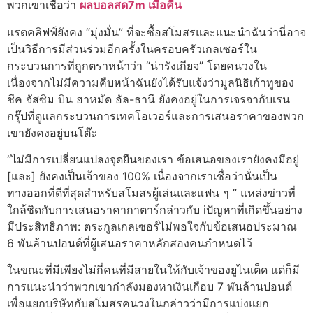
พวกเขาเชื่อว่า
ผลบอลสด7m เมื่อคืน
แรตคลิฟฟ์ยังคง “มุ่งมั่น” ที่จะซื้อสโมสรและแนะนําฉันว่านี่อาจ
เป็นวิธีการมีส่วนร่วมอีกครั้งในครอบครัวเกลเซอร์ใน
กระบวนการที่ถูกตราหน้าว่า “น่ารังเกียจ” โดยคนวงใน
เนื่องจากไม่มีความคืบหน้าฉันยังได้รับแจ้งว่ามูลนิธิเก้าทูของ
ชีค จัสซิม บิน ฮาหมัด อัล-ธานี ยังคงอยู่ในการเจรจากับเรน
กรุ๊ปที่ดูแลกระบวนการเทคโอเวอร์และการเสนอราคาของพวก
เขายังคงอยู่บนโต๊ะ
“ไม่มีการเปลี่ยนแปลงจุดยืนของเรา ข้อเสนอของเรายังคงมีอยู่
[และ] ยังคงเป็นเจ้าของ 100% เนื่องจากเราเชื่อว่านั่นเป็น
ทางออกที่ดีที่สุดสําหรับสโมสรผู้เล่นและแฟน ๆ ” แหล่งข่าวที่
ใกล้ชิดกับการเสนอราคากาตาร์กล่าวกับ iปัญหาที่เกิดขึ้นอย่าง
มีประสิทธิภาพ: ตระกูลเกลเซอร์ไม่พอใจกับข้อเสนอประมาณ
6 พันล้านปอนด์ที่ผู้เสนอราคาหลักสองคนกําหนดไว้
ในขณะที่มีเพียงไม่กี่คนที่มีสายในให้กับเจ้าของยูไนเต็ด แต่ก็มี
การแนะนําว่าพวกเขากําลังมองหาเงินเกือบ 7 พันล้านปอนด์
เพื่อแยกบริษัทกับสโมสรคนวงในกล่าวว่ามีการแบ่งแยก