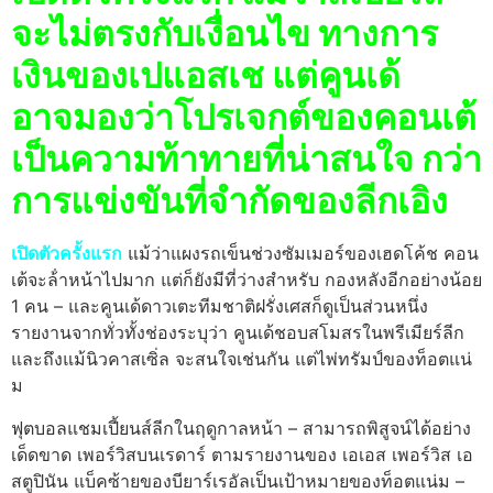
จะไม่ตรงกับเงื่อนไข ทางการ
เงินของเปแอสเช แต่คูนเด้
อาจมองว่าโปรเจกต์ของคอนเต้
เป็นความท้าทายที่น่าสนใจ กว่า
การแข่งขันที่จํากัดของลีกเอิง
เปิดตัวครั้งแรก
แม้ว่าแผงรถเข็นช่วงซัมเมอร์ของเฮดโค้ช คอน
เต้จะล้ําหน้าไปมาก แต่ก็ยังมีที่ว่างสําหรับ กองหลังอีกอย่างน้อย
1 คน – และคูนเด้ดาวเตะทีมชาติฝรั่งเศสก็ดูเป็นส่วนหนึ่ง
รายงานจากทั่วทั้งช่องระบุว่า คูนเด้ชอบสโมสรในพรีเมียร์ลีก
และถึงแม้นิวคาสเซิ่ล จะสนใจเช่นกัน แต่ไพ่ทรัมป์ของท็อตแน่
ม
ฟุตบอลแชมเปี้ยนส์ลีกในฤดูกาลหน้า – สามารถพิสูจน์ได้อย่าง
เด็ดขาด เพอร์วิสบนเรดาร์ ตามรายงานของ เอเอส เพอร์วิส เอ
สตูปินัน แบ็คซ้ายของบียาร์เรอัลเป็นเป้าหมายของท็อตแน่ม –