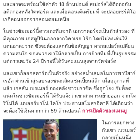
และอาจจะพร้อมใช้ค่าตัว 18 ล้านปอนด์ สเปอร์สได้ติดต่อกับ
อดีตกองหลังวัตฟอร์ด และเมื่อคอนเต้เตรียมที่ จะปล่อยเซร์คิโอ
เรกีลอนออกจากลอนดอนเหนือ
ในช่วงซัมเมอร์นี้ดาวเตะทีมชาติ เอกวาดอร์จะเป็นตัวสํารอง ที่
มีคุณภาพ เอสตูปินันออกจากวิคาเรจ โร้ด โดยไม่ลงเล่นให้
แตนอาละวาด ซึ่งจะต้องแลกกับข้อสัญญา หากสเปอร์สเปลี่ยน
ความสนใจ ของพวกเขาให้กลายเป็น การย้ายทีมที่เป็นรูปธรรม
แต่ดาวเตะวัย 24 ปีรายนี้ได้รับคะแนนสูงจากวัตฟอร์ด
และเขาก็ออกสตาร์ตเป็นตัวจริง อย่างสม่ําเสมอในการพาบียาร์
เรอัล ผ่านเข้าสู่รอบรองชนะเลิศแชมเปี้ยนส์ลีก เมื่อฤดูกาลที่
แล้ว เกลสัน เบรเมอร์ กองหลังชาวบราซิล ซึ่งถูกโยง กับท็อต
แน่มในช่วงซัมเมอร์นี้ ได้รับแจ้งว่าเขาสามารถย้ายออก จากโต
ริโน่ได้ แต่เออร์บาโน่ ไคโร ประธานสโมสรอิตาลี ได้เตือนว่า
จะต้องใช้เงินมากกว่า 59 ล้านปอนด์
การเปิดตัวของแมนยู
ในการแยกทาง
กับเขา เบรเมอร์
กลายเป็นหนึ่ง