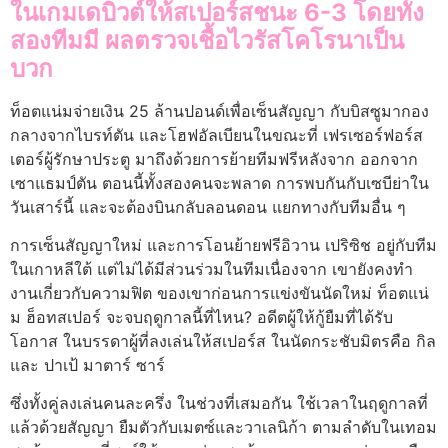
ในเกมเดบิวต์ให้สเปอร์สชนะ 6-3 โดยทั้ง
สองทีมมี ผลตรวจเชื้อไวรัสโคโรนาเป็น
บวก
ท็อตแน่มจ่ายเงิน 25 ล้านปอนด์เพื่อเซ็นสัญญา กับบิสซูมากอง
กลางจากไบรท์ตัน และโฮฟอัลเบียนในขณะที่ เฟรเซอร์ฟอร์ส
เตอร์ผู้รักษาประตู มาถึงด้วยการย้ายทีมฟรีหลังจาก ออกจาก
เซาแธมป์ตัน ตอนนี้ทั้งสองคนจะพลาด การพบกันกับเซบีย่าใน
วันเสาร์นี้ และจะต้องบินกลับลอนดอน แยกทางกับทีมอื่น ๆ
การเซ็นสัญญาใหม่ และการโอนย้ายฟรีอิวาน เปริซิช อยู่กับทีม
ในเกาหลีใต้ แต่ไม่ได้มีส่วนร่วมในทีมเนื่องจาก เขายังคงทํา
งานเกี่ยวกับความฟิต ของเขาก่อนการแข่งขันนัดใหม่ ท็อตแน่
ม ฮ็อทสเปอร์ จะจบฤดูกาลนี้ที่ไหน? อดีตผู้ให้กู้ยืมที่ได้รับ
โอกาส ในบรรดาผู้ที่ลงเล่นให้สเปอร์ส ในนัดกระชับมิตรคือ กิล
และ ปาเป้ มาตาร์ ซาร์
ซึ่งทั้งคู่ลงเล่นคนละครึ่ง ในช่วงที่เสมอกัน ใช้เวลาในฤดูกาลที่
แล้วด้วยสัญญา ยืมตัวกับเมตซ์และวาเลนิก้า ตามลําดับในเทอม