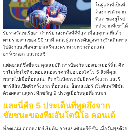
ในผู้เล่นที่เป็นที่
ต้องการตัวมาก
ที่สุด ของยุโรป
หลังจากที่เขาได้
รับรางวัลเซเรียอา สําหรับกองหลังที่ดีที่สุด เมื่อฤดูกาลที่แล้ว
ตามรายงานของ 90 นาที คณะผู้แทนระดับสูงจากตูรินเดินทาง
ไปอังกฤษเพื่อพยายามเริ่มสงครามระหว่างท็อตแน่ม
อาร์เซนอล และเชลซี
แต่คอนเต้ซึ่งชื่นชมคุณสมบัติ การป้องกันของเบรเมอร์นั้น คิด
ว่าไม่เต็มใจที่จะตอบสนองราคาที่ขอของไคโร 5 สิ่งที่คุณ
พลาดไปเมื่อท็อตแน่ม ตีหกในนัดกระชับมิตรครั้งแรก และริ
ชาร์ลิสันเปิดตัวครั้งแรก ท็อตแน่ม ฮ็อทสเปอร์ เริ่มต้นพรีซีซั่น
ด้วยผลงานสุดระทึกขวัญ 9 ประตูเมื่อวันพุธที่ผ่านมา
และนี่คือ 5 ประเด็นที่พูดถึงจาก
ชัยชนะของทีมอันโตนิโอ คอนเต้
ท็อตแน่ม ฮอตสเปอร์เริ่มต้น การแข่งขันพรีซีซั่น เมื่อวันพุธด้วย