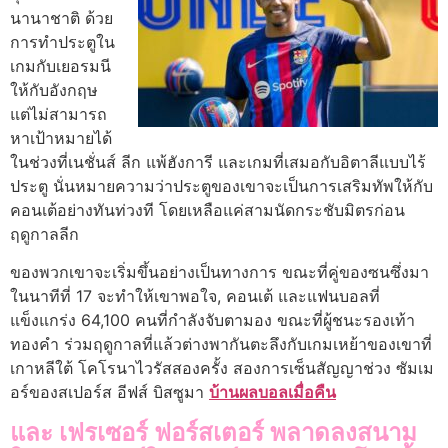
นานาชาติ ด้วย
การทําประตูใน
เกมกับเยอรมนี
ให้กับอังกฤษ
แต่ไม่สามารถ
หาเป้าหมายได้
ในช่วงที่เนชั่นส์ ลีก แพ้ฮังการี และเกมที่เสมอกับอิตาลีแบบไร้
ประตู นั่นหมายความว่าประตูของเขาจะเป็นการเสริมทัพให้กับ
คอนเต้อย่างทันท่วงที โดยเหลือแค่สามนัดกระชับมิตรก่อน
ฤดูกาลลีก
ของพวกเขาจะเริ่มขึ้นอย่างเป็นทางการ ขณะที่คู่ของซนซึ่งมา
ในนาทีที่ 17 จะทําให้เขาพอใจ, คอนเต้ และแฟนบอลที่
แข็งแกร่ง 64,100 คนที่กําลังจับตามอง ขณะที่ผู้ชนะรองเท้า
ทองคํา ร่วมฤดูกาลที่แล้วต่างพากันตะลึงกับเกมเหย้าของเขาที่
เกาหลีใต้ โคโรนาไวรัสสองครั้ง สองการเซ็นสัญญาช่วง ซัมเม
อร์ของสเปอร์ส อีฟส์ บิสซูมา
บ้านผลบอลเมื่อคืน
และ เฟรเซอร์ ฟอร์สเตอร์ พลาดลงสนาม