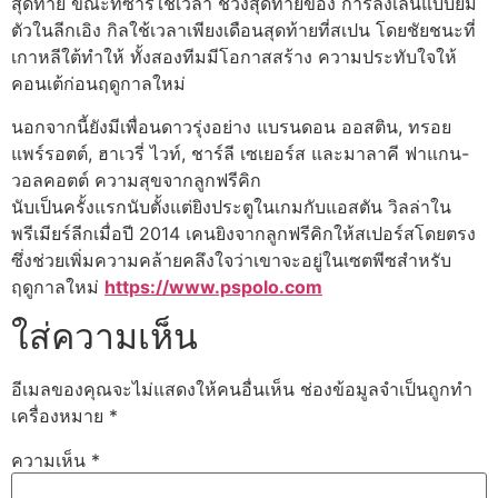
สุดท้าย ขณะที่ซาร์ใช้เวลา ช่วงสุดท้ายของ การลงเล่นแบบยืม
ตัวในลีกเอิง กิลใช้เวลาเพียงเดือนสุดท้ายที่สเปน โดยชัยชนะที่
เกาหลีใต้ทําให้ ทั้งสองทีมมีโอกาสสร้าง ความประทับใจให้
คอนเต้ก่อนฤดูกาลใหม่
นอกจากนี้ยังมีเพื่อนดาวรุ่งอย่าง แบรนดอน ออสติน, ทรอย
แพร์รอตต์, ฮาเวรี่ ไวท์, ชาร์ลี เซเยอร์ส และมาลาคี ฟาแกน-
วอลคอตต์ ความสุขจากลูกฟรีคิก
นับเป็นครั้งแรกนับตั้งแต่ยิงประตูในเกมกับแอสตัน วิลล่าใน
พรีเมียร์ลีกเมื่อปี 2014 เคนยิงจากลูกฟรีคิกให้สเปอร์สโดยตรง
ซึ่งช่วยเพิ่มความคล้ายคลึงใจว่าเขาจะอยู่ในเซตพีซสําหรับ
ฤดูกาลใหม่
https://www.pspolo.com
ใส่ความเห็น
อีเมลของคุณจะไม่แสดงให้คนอื่นเห็น
ช่องข้อมูลจำเป็นถูกทำ
เครื่องหมาย
*
ความเห็น
*