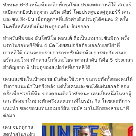
ชัยชนะ 6-3 เหนือทีมเคลีกที่กรุงโซล ประเทศเกาหลีใต้ สเปอร์
สเปิดฉากยิงประตูจาก เอริค เดียร์ โดยประตูของคู่หูแฮร์รี่ เคน
และซน ฮึง-มิน เมื่อฤดูกาลที่แล้วต่างยิงประตูได้คนละ 2 ครั้ง
ในครึ่งหลังหลังเป็นประตูของคิม จินฮยอก
สําหรับทีมของ อันโตนิโอ คอนเต้ ถือเป็นเกมกระชับมิตร ครั้ง
แรกในรอบพรีซีซั่น 4 นัด โดยสเปอร์สต้องเจอกับเซบีย่าที่
เกาหลีใต้ ก่อนจะจบรายการกระชับมิตรด้วยการพบกับเรนเจ
อร์สและโรม่าที่กลาสโกว์และไฮฟาตามลําดับ นี่คือ 5 ช่วงเวลา
สําคัญจาก 9 ประตูของสเปอร์สที่เกาหลีใต้
เคนและซันในเป้าหมาย มันต้องใช้เวลา จนกระทั่งทั้งสองคนได้
รับการแนะนําในครึ่งหลัง แต่ทั้งเคนและซนได้แผ่นสกอร์ สอง
ครั้งเพื่อช่วยให้ทีม ของคอนเต้คว้าชัยชนะ เคนเป็นหนึ่งในหกผู้
เล่น ที่ลงมาในช่วงพักครึ่งและแทนที่ไบรอัน กิล ในขณะที่การ
แนะนํา ของซอนแทนเอเมอร์สัน รอยัล มาในอีกสองสามนาที
ต่อมา
เคน จบ
ฤดูกาล
สุดท้ายในระดับ