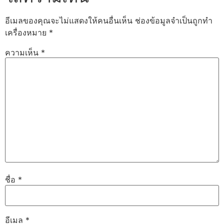
อีเมลของคุณจะไม่แสดงให้คนอื่นเห็น
ช่องข้อมูลจำเป็นถูกทำ
เครื่องหมาย
*
ความเห็น
*
ชื่อ
*
อีเมล
*