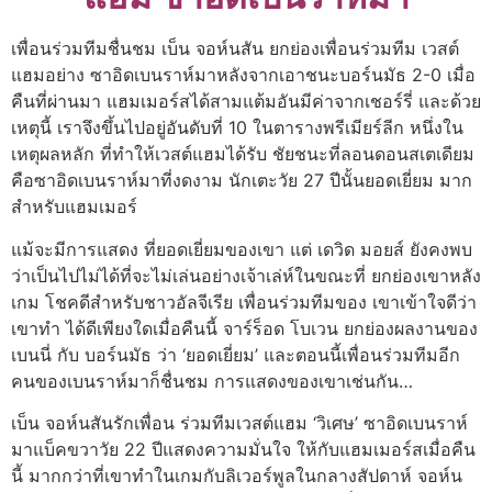
เพื่อนร่วมทีมชื่นชม เบ็น จอห์นสัน ยกย่องเพื่อนร่วมทีม เวสต์
แฮมอย่าง ซาอิดเบนราห์มาหลังจากเอาชนะบอร์นมัธ 2-0 เมื่อ
คืนที่ผ่านมา แฮมเมอร์สได้สามแต้มอันมีค่าจากเชอร์รี่ และด้วย
เหตุนี้ เราจึงขึ้นไปอยู่อันดับที่ 10 ในตารางพรีเมียร์ลีก หนึ่งใน
เหตุผลหลัก ที่ทำให้เวสต์แฮมได้รับ ชัยชนะที่ลอนดอนสเตเดียม
คือซาอิดเบนราห์มาที่งดงาม นักเตะวัย 27 ปีนั้นยอดเยี่ยม มาก
สำหรับแฮมเมอร์
แม้จะมีการแสดง ที่ยอดเยี่ยมของเขา แต่ เดวิด มอยส์ ยังคงพบ
ว่าเป็นไปไม่ได้ที่จะไม่เล่นอย่างเจ้าเล่ห์ในขณะที่ ยกย่องเขาหลัง
เกม โชคดีสำหรับชาวอัลจีเรีย เพื่อนร่วมทีมของ เขาเข้าใจดีว่า
เขาทำ ได้ดีเพียงใดเมื่อคืนนี้ จาร์ร็อด โบเวน ยกย่องผลงานของ
เบนนี่ กับ บอร์นมัธ ว่า ‘ยอดเยี่ยม’ และตอนนี้เพื่อนร่วมทีมอีก
คนของเบนราห์มาก็ชื่นชม การแสดงของเขาเช่นกัน…
เบ็น จอห์นสันรักเพื่อน ร่วมทีมเวสต์แฮม ‘วิเศษ’ ซาอิดเบนราห์
มาแบ็คขวาวัย 22 ปีแสดงความมั่นใจ ให้กับแฮมเมอร์สเมื่อคืน
นี้ มากกว่าที่เขาทำในเกมกับลิเวอร์พูลในกลางสัปดาห์ จอห์น