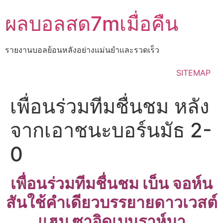
Skip
ผลบอลสด7mเมื่อคืน
to
content
รายงานบอลย้อนหลังอย่างแม่นยำเเละรวดเร็ว
SITEMAP
เพื่อนร่วมทีมชื่นชม หลัง
จากเอาชนะบอร์นมัธ 2-
0
เพื่อนร่วมทีมชื่นชม เบ็น จอห์น
สันใช้คำเดียวบรรยายดาวเวสต์
แฮม ซาอิดเบนราห์มา