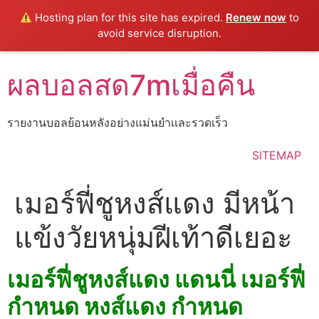
Hosting plan for this site has expired.
Renew now
to
avoid service disruption.
Skip
ผลบอลสด7mเมื่อคืน
to
content
รายงานบอลย้อนหลังอย่างแม่นยำเเละรวดเร็ว
SITEMAP
เมอร์ฟี่ชูหงส์แดง มีหน้า
แข้งวัยหนุ่มฝีเท้าดีเยอะ
เมอร์ฟี่ชูหงส์แดง แดนนี่ เมอร์ฟี่
กำหนด หงส์แดง กำหนด