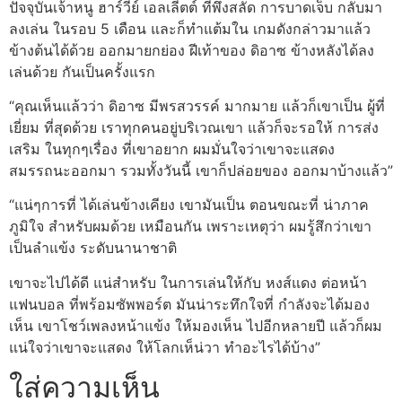
ปัจจุบันเจ้าหนู ฮาร์วีย์ เอลเลีตต์ ที่พึ่งสลัด การบาดเจ็บ กลับมา
ลงเล่น ในรอบ 5 เดือน และก็ทำแต้มใน เกมดังกล่าวมาแล้ว
ข้างต้นได้ด้วย ออกมายกย่อง ฝีเท้าของ ดิอาซ ข้างหลังได้ลง
เล่นด้วย กันเป็นครั้งแรก
“คุณเห็นแล้วว่า ดิอาซ มีพรสวรรค์ มากมาย แล้วก็เขาเป็น ผู้ที่
เยี่ยม ที่สุดด้วย เราทุกคนอยู่บริเวณเขา แล้วก็จะรอให้ การส่ง
เสริม ในทุกๆเรื่อง ที่เขาอยาก ผมมั่นใจว่าเขาจะแสดง
สมรรถนะออกมา รวมทั้งวันนี้ เขาก็ปล่อยของ ออกมาบ้างแล้ว”
“แน่ๆการที่ ได้เล่นข้างเคียง เขามันเป็น ตอนขณะที่ น่าภาค
ภูมิใจ สำหรับผมด้วย เหมือนกัน เพราะเหตุว่า ผมรู้สึกว่าเขา
เป็นลำแข้ง ระดับนานาชาติ
เขาจะไปได้ดี แน่สำหรับ ในการเล่นให้กับ หงส์แดง ต่อหน้า
แฟนบอล ที่พร้อมซัพพอร์ต มันน่าระทึกใจที่ กำลังจะได้มอง
เห็น เขาโชว์เพลงหน้าแข้ง ให้มองเห็น ไปอีกหลายปี แล้วก็ผม
แน่ใจว่าเขาจะแสดง ให้โลกเห็น่วา ทำอะไรได้บ้าง”
ใส่ความเห็น