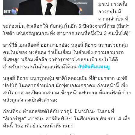
มาเน่ บางครั้ง
อาจจะไม่มี
ความจำเป็น ที่
จะต้องเป็น ตัวเลือกให้ กับกลุ่มในอีก 5 ปีหลังจากนี้ด้วย (สื่อว่า
โชต้า เล่นเจริญจนกระทั่ง สามารถแทนที่หนึ่งใน 3 คนนั้นได้)”
ฮาร์วีย์ เอลเลียตต์ ออกมายกย่อง หลุยส์ ดิอาซ สหายร่วมกลุ่ม
คนใหม่ของ หงส์แดง ว่าเป็นเยี่ยม ในลำแข้ง ความสามารถ
พิเศษสูง พร้อมเชื่อถือ ว่าตัวรุกชาวโคลอมเบีย จะไปได้ดี
สำหรับการเล่นในถิ่นแอนฟิลด์ได้แน่
กัปตันทีมแมนยู
หลุยส์ ดิอาซ แนวรุกกลุ่ม ชาติโคลอมเบีย ที่ย้ายมาจาก เอฟซี
ปอร์โต้ ในตลาดจำหน่าย นักฟุตบอลมกราคม ก่อนหน้านี้ เพิ่ง
สบโอกาส ลงเปิดฉากสนาม ซึ่งๆหน้าแฟนบอล ที่แอนฟิลด์ ข้าง
หลังถูกส่ง ลงเป็นตัวสำรอง
ก่อนที่จะ ทำแอสซิสต์ให้กับ ทาคูมิ มินามิโนะ ในเกมที่
“ลิเวอร์พูล” เอาชนะ คาร์ดิฟฟ์ 3-1 ในศึกเอฟเอ คัพ รอบ 4 เมื่อ
คืนนี้ วันอาทิตย์ ก่อนหน้าที่ผ่านมา