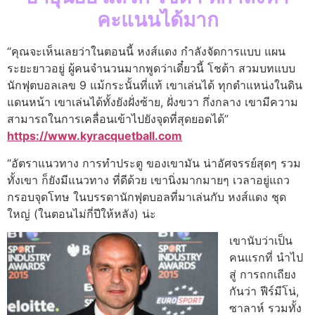
คะแนนได้มาก
“คุณจะเห็นเลยว่าในตอนนี้ หงส์แดง กำลังจัดการแบบ แผน
ระยะยาวอยู่ ผู้คนจำนวนมากพูดว่าเดี๋ยวนี้ โชต้า สวมบทแบบ
นักฟุตบอลเลข 9 แม้กระนั้นที่แท้ เขาเล่นได้ ทุกตำแหน่งในดิน
แดนหน้า เขาเล่นได้ทั้งยังฝั่งซ้าย, ฝั่งขวา กึ่งกลาง เขามีความ
สามารถในการเคลื่อนเข้าไปยังจุดที่สุดยอดได้”
https://www.kyracquetball.com
“อัตราแนวทาง การทำประตู ของเขามัน น่าอัศจรรย์สุดๆ รวม
ทั้งเขา ก็ยังมีแนวทาง ที่ดีด้วย เขานิ่งมากมายๆ เวลาอยู่แถว
กรอบจุดโทษ ในบรรดานักฟุตบอลที่มาเล่นกับ หงส์แดง ชุด
ใหญ่ (ในตอนไม่กี่ปีให้หลัง) น่ะ
เขานับว่าเป็น
คนแรกที่ นำไป
สู่ การถกเถียง
กันว่า ฟีร์มีโน่,
ซาลาห์ รวมทั้ง