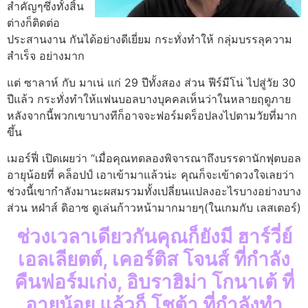
สำคัญๆซึ่งทั้งสิ้น
ต่างก็ติดต่อ
ประสานงาน กันได้อย่างดีเยี่ยม กระทั่งทำให้ กลุ่มบรรลุความ
สำเร็จ อย่างมาก
แต่ ซาลาห์ กับ มาเน่ แก่ 29 ปีทั้งสอง ส่วน ฟีร์มีโน่ ไปสู่วัย 30
ปีแล้ว กระทั่งทำให้แฟนบอลบางบุคคลเห็นว่าในหลายฤดูภาย
หลังจากนี้พวกเขาบางทีก็อาจจะฟอร์มดร็อปลงไปตามวัยที่มาก
ขึ้น
เมอร์ฟี่ เปิดเผยว่า “เมื่อคุณทดลองพิจารณาถึงบรรดานักฟุตบอล
อายุน้อยที่ คล็อปป์ เอาเข้ามาแล้วน่ะ คุณก็จะเข้าดวงใจเลยว่า
ช่วงนี้เขากำลังมานะผสมรวมทั้งเปลี่ยนแปลงอะไรบางอย่างบาง
ส่วน หฝ่าส์ ดิอาซ ดูเล่นก้าวหน้ามากมายๆ(ในเกมกับ เลสเตอร์)
ช่วงเวลาเดียวกันคุณก็ยังมี ฮาร์วี่ย์
เอลเลียตต์, เคอร์ติส โจนส์ ที่กำลัง
คืนฟอร์มเก่ง, อิบราฮิม่า โกนาเต้ ที่
อายุน้อย แล้วก็ โชต้า ที่กำลังทำ