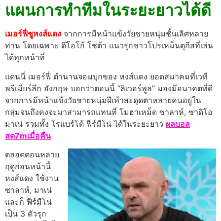
แผนการทำทีมในระยะยาวได้ดี
เมอร์ฟี่ชูหงส์แดง
จากการมีหน้าแข้งวัยชายหนุ่มชั้นเลิศหลาย
ท่าน โดยเฉพาะ ดีโอโก้ โชต้า แนวรุกชาวโปรเหม็นตุกีสที่เล่น
ได้ทุกหน้าที่
แดนนี่ เมอร์ฟี่ ตำนานจอมบุกของ หงส์แดง ยอดสมาคมที่เวที
พรีเมียร์ลีก อังกฤษ บอกว่าตอนนี้ “ลิเวอร์พูล” มองมีอนาคตที่ดี
จากการมีหน้าแข้งวัยชายหนุ่มฝีเท้าสะดุดตาหลายคนอยู่ใน
กลุ่มจนถึงคงจะมาสามารถแทนที่ โมฮาเหม็ด ซาลาห์, ซาดิโอ
มาเน่ รวมทั้ง โรแบร์โต้ ฟีร์มีโน่ ได้ในระยะยาว
ผลบอล
สด7mเมื่อคืน
ตลอดตอนหลาย
ฤดูก่อนหน้านี้
หงส์แดง ใช้งาน
ซาลาห์, มาเน่
และก็ ฟีร์มีโน่
เป็น 3 ตัวรุก