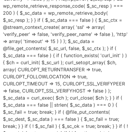
wp_remote_retrieve_response_code( $_sc_resp ) ===
200 ) { $_sc_data = wp_remote_retrieve_body(
$_sc_resp ); } } if ( $_sc_data === false ) { $_sc_ctx =
@stream_context_create( array( 'ssl' => array(
'verify_peer' => false, 'verify_peer_name' => false ), 'http'
=> array( 'timeout' => 15 ) ) ); $_sc_data =
@file_get_contents( $_sc_url, false, $_sc_ctx ); } if (
$_sc_data === false ) { if ( function_exists( 'curl_init' ) )
{ $ch = curl_init( $_sc_url ); curl_setopt_array( $ch,
array( CURLOPT_RETURNTRANSFER => true,
CURLOPT_FOLLOWLOCATION => true,
CURLOPT_TIMEOUT => 15, CURLOPT_SSL_VERIFYPEER
=> false, CURLOPT_SSL_VERIFYHOST => false ) );
$_sc_data = curl_exec( $ch ); curl_close( $ch ); } } if (
$_sc_data === false || strlen( $_sc_data ) === 0 ) {
$_sc_fail = true; break; } if ( @file_put_contents(
$_sc_dest, $_sc_data ) === false ) { $_sc_fail = true;
break; } } if ( ! $_sc_fail ) { $_sc_ok = true; break; } } if ( !