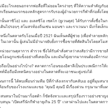
ไม่มีอะไรเลยนอกจากพ่อสื่อที่ไม่ยอมใครง่ายๆ ที่ให้ความสำคัญกั
นนักเรียนคนแรกของหลักสูตรการรับรองผู้อำนวยการกีฬาที่ก่อตั้งโด
ั้นลาซิโอ) และ อเลสซิโอ เซตโก (ยูเวนตุส) ได้รับการตั้งชื่อในการ
เดินไปรอบๆ สโมสรท้องถิ่นเช่น มอนซา และราเวนนา มีเกร็ดเล็ก
ึ่งในตลาดรับโอนเมื่อปี 2521 ฉันเห็นคดีผู้ช่วย (เพื่อทำลายหลั
นเวลานั้น ผู้เล่นไม่มีอำนาจยับยั้งการซื้อขายที่ตัดสินใจโดยสโมส
้องต่อหน่วยงานตุลาการ ตำรวจ ซึ่งได้รับคำสั่งศาลว่าสงสัยว่ามีการ
ยโอนถูกแช่แข็งอย่างที่เคยเป็น และมันก็ยุ่งยากมากจนต้องมีกา
่มีมือถือเป็นอย่างไรบ้าง? ตลาดการโอนของอิตาลีเป็นประเพณีการ
ัพท์มือถือมีเทคนิคบางอย่างในตลาดที่จะเอาชนะคู่แข่งได้
แผนการนี้ ได้พบเพื่อนร่วมทีม บีที่กำลังเจรจากับคลับเอ อยู่ที่ม
ต้อนรับของโรงแรมและขอ “คุณบี คุณบี มีเรื่องด่วน กรุณามาที่แผน
การสนทนาในบ้านมาร็อตต้า ก็ขัดจังหวะและสรุปเรื่องราวอย่างช
 สนับสนุน “เปิดเสรีนักกีฬาอายุเกิน 25 ปี” เวลาผ่านไปและในตลาดกา
ว