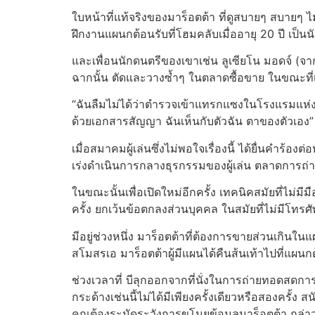
ใบหน้าที่แท้จริงของมาร็อตต้า ที่ดูสบายๆ สบายๆ 
ฝึกงานแผนกต้อนรับที่โฮมคลับเมื่ออายุ 20 ปี เป็
และเพื่อนนักดนตรีของเขาเช่น ลูเซียโน มอดจ์ (จากน
ฉากนั้น ตัดและวางซ้ำๆ ในตลาดซื้อขาย ในขณะที่
“ฉันลืมไม่ได้ว่าตำรวจเข้าแทรกแซงในโรงแรมแห่งหน
ด้วยเอกสารสัญญา ฉันเห็นกับตัวฉัน ตาของตัวเอง” ใ
เมื่อสมาคมผู้เล่นซึ่งไม่พอใจเรื่องนี้ ได้ยื่นคำร
เร่งดำเนินการกลางธุรกรรมของผู้เล่น ตลาดการถ่า
ในขณะนั้นเพื่อเปิดใหม่อีกครั้ง เทคนิคสมัยที่ไม
ครั้ง ยกเว้นข้อตกลงส่วนบุคคล ในสมัยที่ไม่มีโทรศ
มีอยู่ช่วงหนึ่ง มาร็อตต้าที่ต้องการขายส่วนเกินใน
สโมสรเอ มาร็อตต้าผู้มีแผนได้คืนส้นเท้าไปที่แผนก
ช่วงเวลาที่ บีลุกออกจากที่นั่งในการถ่ายทอดสด
กระด้างเช่นนี้ไม่ได้มีเพียงครั้งเดียวหรือสองครั้ง
คุณต้องระมัดระวังการขโมยข้อมูลมาร็อตต้า กล่า