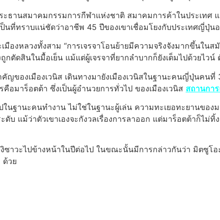
นประธานสมาคมกรรมการกีฬาแห่งชาติ สมาคมการค้าในประเทศ และเป
ที่ทราบแน่ชัดว่าอาชีพ 45 ปีของเขาเชื่อมโยงกับประเทศญี่ปุ่นอย
เมืองหลวงทั้งสาม “การเจรจาโอนย้ายมีความจริงจังมากขึ้นใ
กตัดสินในมื้อเย็น แม้แต่ผู้เจรจาที่ยากลำบากก็ยังเต็มไปด้วยไวน์ 
คัญของเมืองเวนิส เดินทางมายังเมืองเวนิสในฐานะคนญี่ปุ่นคนที่ 3 
คือมาร็อตต้า ซึ่งเป็นผู้อำนวยการทั่วไป ของเมืองเวนิส
สถานการณ
นไปในฐานะคนทำงาน ไม่ใช่ในฐานะผู้เล่น ความทะเยอทะยานของมาร
บ แม้ว่าตัวเขาเองจะกังวลเรื่องการลาออก แต่มาร็อตต้าก็ไม่ทิ้งคว
ยานางิซาวะไปข้างหน้าในปีต่อไป ในขณะนั้นมีการกล่าวกันว่า ม
 ด้วย