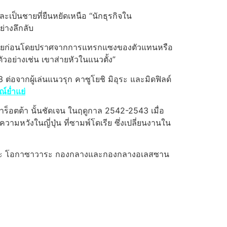
็นชายที่ยืนหยัดเหนือ “นักธุรกิจใน
่างลึกลับ
นสมัยก่อนโดยปราศจากการแทรกแซงของตัวแทนหรือ
ตัวอย่างเช่น เขาส่ายหัวในแนวตั้ง”
ต่อจากผู้เล่นแนวรุก คาซูโยชิ มิอุระ และมิดฟิลด์
์ย่ำแย่
็อตต้า นั้นชัดเจน ในฤดูกาล 2542-2543 เมื่อ
ามหวังในญี่ปุ่น ที่ซามพ์โดเรีย ซึ่งเปลี่ยนงานใน
ิตซูโอะ โอกาซาวาระ กองกลางและกองกลางอเลสซาน