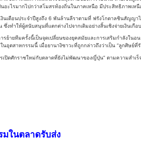
ได้เป็นอะไรมากไปกว่าสโมสรท้องถิ่นในภาคเหนือ มีประสิทธิภาพเหนือ
บคือเงินเดือนประจำปีสูงถึง 6 พันล้านลีราตามที่ ฟรังโกดาลชินสัญญ
 ซึ่งทำให้ผู้สนับสนุนที่แตกต่างไปจากเดิมอย่างสิ้นเชิงจ่ายเงินเกื
ย้ายทีมครั้งนี้เป็นจุดเปลี่ยนของยุคสมัยและการเสริมกำลังในอนา
นอุตสาหกรรมนี้ เมื่อยานางิซาวะที่ถูกกล่าวถึงว่าเป็น “ลูกศิษย์ที่ร
ารเปิดศักราชใหม่กับตลาดที่ยังไม่พัฒนาของญี่ปุ่น” ตามความสำ
มในตลาดรับส่ง