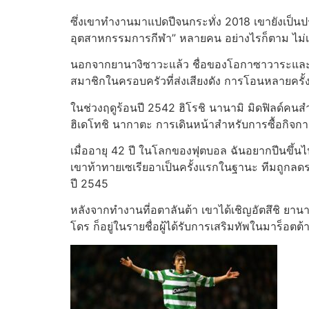
ซึ่งเขาทำงานมาแปดปีจนกระทั่ง 2018 เขายังเป็
อุตสาหกรรมการกีฬา” หลายคน อย่างไรก็ตาม ไม่เป็น
นอกจากยานางิซาวะแล้ว ชื่อของโอกาซาวาระและ
สมาชิกในครอบครัวที่ส่งเสียงดัง การโอนหลายครั้งถู
ในช่วงฤดูร้อนปี 2542 ฮิโรชิ นานามิ มิดฟิลด์คนสำ
ฮิเดโทชิ นากาตะ การเดินหน้าสำหรับการซื้อกิจการ
เมื่ออายุ 42 ปี ในโลกของฟุตบอล ฉันอยากปีนขึ้
เขาท้าทายเซเรียอาเป็นครั้งแรกในฐานะ ทีมถูกลดระดั
ปี 2545
หลังจากทำงานที่อตาลันต้า เขาได้เชิญอัตสึชิ 
โดร ก็อยู่ในรายชื่อผู้ได้รับการเสริมทัพในมาร็อตต้า