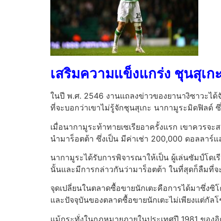
เสริมความแข็งแกร่ง ชุนสุเ
ในปี พ.ศ. 2546 งานแถลงข่าวของยานางิซาวะได้จัด
ที่จะบอกว่าเขาไม่รู้จักชุนสุเกะ นากามูระมิดฟิลด์ ซึ
เมื่อนากามูระท้าทายเซเรียอาครั้งแรก เขาควรจะสว
นำมาร็อตต้า ซึ่งเป็น มีค่าเช่า 200,000 ดอลลาร์แ
นากามูระได้รับการพิจารณาให้เป็น ผู้เล่นซัมป์โดเรี
นั้นและมีการกล่าวกันว่ามาร็อตต้า ในที่สุดก็ลืมท
จุดเปลี่ยนในตลาดซื้อขายนักเตะคือการได้มาซึ่งซิโค่ 
และปัจจุบันของตลาดซื้อขายนักเตะไม่เพียงแต่กัล
แม้กระทั่งในกฎหมายภายในประเทศปี 1981 ของอิตาล