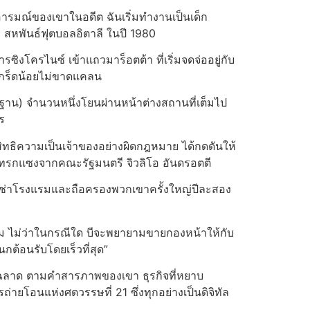
บอารมณ์ของเขาในอดีต ฉันเริ่มทำงานเป็นเด็ก
ย สหพันธ์ฟุตบอลอิตาลี ในปี 1980
ซิงโครไนซ์ เข้าแถวมาร็อตต้า ที่เริ่มจดจ่ออยู่กับ
เกร็ดน้อยไม่ขาดแคลน
กฐาน) จำนวนหนึ่งโยนผ่านหน้าต่างสถานที่เต็มไป
ร
ขายสิทธิความเป็นเจ้าของอย่างผิดกฎหมาย ได้กดดันให้
รแทรกแซงจากคณะรัฐมนตรี จิวลิโอ อันดรอตตี
ให้เช่าโรงแรมและถือครองพวกเขาครั้งใหญ่ปีละสอง
ุมสนาม ไม่ว่าในกรณีใด บีจะพยายามขายกองหน้าให้กับ
กต้อนรับโดยเร็วที่สุด”
าญฉลาด ตามคำสารภาพของเขา ธุรกิจที่หยาบ
รถ่ายโอนแห่งศตวรรษที่ 21 ซึ่งทุกอย่างเป็นดิจิทัล