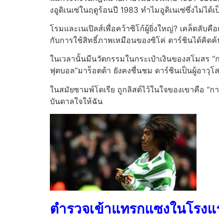
งอูดิเนเซ่ในฤดูร้อนปี 1983 ทำไมอูดิเนเซ่ซึ่งไม่
โรมและเนเปิลส์เพื่อคว้าซิโก้ผู้ยิ่งใหญ่? เคล็ดลั
กับการใช้สิทธิ์ภาพเหมือนของซิโค่ ดาร์ชินได้คิดค้น
ในเวลานั้นมีนวัตกรรมในกระเป๋าเงินของสโมสร “การ
ฟุตบอล”มาร็อตต้า ยังคงชื่นชม ดาร์ชินเป็นผู้อาวุโสใ
ในสมัยซามพ์โดเรีย ถูกลิสต์ไว้ในใจของเขาคือ “ก
บันดาลใจให้ฉัน
ตำรวจเข้าแทรกแซงในโรงแร