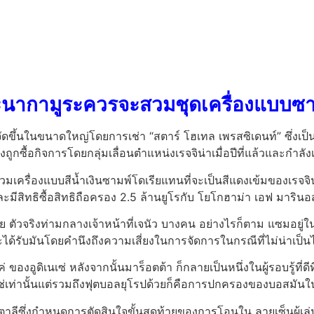
กะนากามูระควรจะสวมชุดเครื่องแบบซา
ขึ้นในขนาดใหญ่โดยการเช่า “สตาร์ โฮเทล เพรสซิเดนท์” ซึ่งเป็นโ
่งถูกซื้อกิจการโดยกลุ่มเลื่อนตำแหน่งเรจจิน่าเมื่อปีที่แล้วและกำลัง
มเครื่องแบบสีน้ำเงินซามพ์โดเรียแทนที่จะเป็นสีแดงเข้มของเรจจิ
ละมีสิทธิซื้อสิทธิถือครอง 2.5 ล้านยูโรกับ โยโกฮาม่า เอฟ มาริน
ย ตัวจริงท่ามกลางเจ้าหน้าที่เจนัว บางคน อย่างไรก็ตาม แซมอยู่ในร
ี่จะได้รับมันโดยคำนึงถึงความเสี่ยงในการจัดการในกรณีที่ไม่น่าเป
ของอูดิเนเซ่ หลังจากนั้นมาร็อตต้า ก็กลายเป็นหนึ่งในผู้รอบรู้ที่ดี
โช่เท่านั้นแต่รวมถึงฟุตบอลยุโรปด้วยก็คือการปกครองของบอสมัน
ีซึ่งกำหนดการตัดสินใจขั้นสุดท้ายของการโอนใน ลายเซ็นผู้เล่น