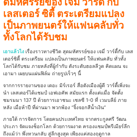
ดมหัศรรย์ของ เจมี่ วาร์ดี้ กับ
เลสเตอร์ ซิตี้ ตระเตรียมแปลง
เป็นภาพยนตร์ให้แฟนคลับทั่ว
ทั้งโลกได้รับชม
เอาแล้วไง
เรื่องราวทางชีวิต สุดมหัศรรย์ของ เจมี่ วาร์ดี้กับ เลส
เตอร์ซิตี้ ตระเตรียม แปลงเป็นภาพยนตร์ ให้แฟนคลับ ทั่วทั้ง
โลกได้รับชม ภายหลังที่ผู้กำกับ ดังระดับฮอลลีวูด คิดแผน จะ
เอามา เผยบนแผ่นฟิล์ม ถ่ายรูปเร็วๆ นี้
จากการรายงานของ เดอะ มิร์เรอร์ สื่อดังเมืองผู้ดี วาร์ดี้เพิ่งจะ
นำ เลสเตอร์ได้แชมป์ เอฟเอคัพ สมัยแรก ตั้งแต่แมื่อ จัดตั้ง
ชมรมมา 137 ปี ด้วยการเอาชนะ เชลซี 1-0 ที่ เวมบลีย์ ภาย
หลัง เมื่อห้าปี ที่ผ่านมา พวกพ้อง “จิ้งจอกสีน้ำเงิน”
ภายใต้ การจัดการ โดยคนประเทศไทย จากตระกูลศรี วัฒน
ประภา จัดแจงช็อกโลก ด้วยการผงาด ครองแชมป์พรีเมียร์ลีก
ถึงแม้ว่า พึ่งหวนกลับ สู่ลีกสูงสุด เพียงแค่สองฤดูกาล