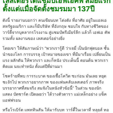
เลสเตอร์ได้แชมป์เอฟเอคัพ สมัยแรก
ตั้งแต่แมื่อจัดตั้งชมรมมา 137ปี
ดังนี้ รายงานบอกว่า คนเขียนบท โด่งดัง ที่อาศัย อยู่ในแอลเอ
สหรัฐอเมริกา และก็มีบริษัท ที่อังกฤษ ชอบใจ กับทางชีวิตของ
วาร์ดี้จากบุคลากรโรงงาน สู่แชมป์พรีเมียร์ลีก แล้วก็ เอฟเอ คัพ
รวมทั้ง ผลงานของ เลสเตอร์อย่างยิ่ง
โดยเขา ให้สัมภาษณ์ว่า “พวกเรารู้ดี ว่าเจมี่ เป็นนักฟุตบอล ชั้น
นำของโลก การบรรลุ เป้าหมายของเขา ที่มีมาเรื่อย เปลี่ยนเป็น
แรง ผลักดัน ให้พวกเรา และก็หนัง ประเด็นนี้ ตอนต้น พวกเรา
คิดแผ นจะทำหนัง ตั้งแต่ปีที่ผ่านมา
โชคร้ายที่พบ การระบาด ของเชื้อโควิด ซะก่อน มันเลย หยุด
ชะงักไป พวกเราอยากภาพ ของแฟนคลับเลสเตอร์ ภาพจริง
บรรยากาศที่สมจริง สมจังในหนังหัวข้อนี้” ในส่วน ของนัก
แสดง บัตชาร์ต เปิดเผยว่า ได้วางตัวดารา แม่เหล็กอย่าง แซ็ค
แอฟฟรอน
หรือโรเบิร์ต แพททินสัน ให้มารับบท วาร์ดี้ในเวลาที่ หลุยส์ ทอ