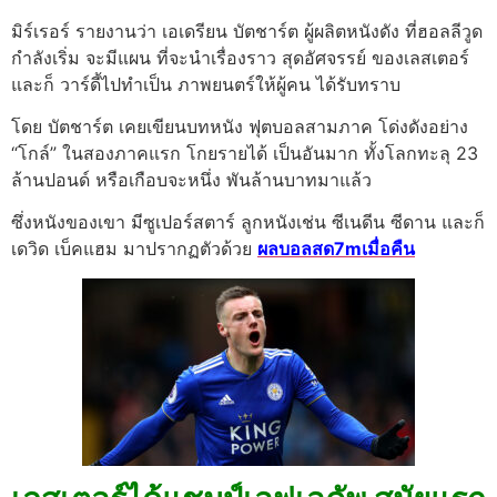
มิร์เรอร์ รายงานว่า เอเดรียน บัตชาร์ต ผู้ผลิตหนังดัง ที่ฮอลลีวูด
กำลังเริ่ม จะมีแผน ที่จะนำเรื่องราว สุดอัศจรรย์ ของเลสเตอร์
และก็ วาร์ดี้ไปทำเป็น ภาพยนตร์ให้ผู้คน ได้รับทราบ
โดย บัตชาร์ต เคยเขียนบทหนัง ฟุตบอลสามภาค โด่งดังอย่าง
“โกล์” ในสองภาคแรก โกยรายได้ เป็นอันมาก ทั้งโลกทะลุ 23
ล้านปอนด์ หรือเกือบจะหนึ่ง พันล้านบาทมาแล้ว
ซึ่งหนังของเขา มีซูเปอร์สตาร์ ลูกหนังเช่น ซีเนดีน ซีดาน และก็
เดวิด เบ็คแฮม มาปรากฏตัวด้วย
ผลบอลสด7mเมื่อคืน