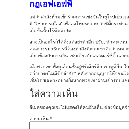
กฎเอฟเอฟพี
แม้ว่าคำสั่งห้ามเข้าร่วมการแข่งขันในยุโรปเป็
มี ‘วิชาการเมือง’ เพื่อลงโทษหากพบว่าซิตี้กระทำคว
เกิดขึ้นนั้นไร้ขีดจำกัด
อาจเป็นอะไรก็ได้ตั้งแต่อย่าทำอีก ปรับ, หักคะแนน
คณะกรรมาธิการนี้ต้องทำสิ่งที่พวกเขาคิดว่าเหมาะสม 
เกี่ยวข้องกับการเงิน เช่นเดียวกับเลสเตอร์ซิตี้ และ
เมื่อพวกเขาทั้งคู่เลื่อนชั้นสู่พรีเมียร์ลีก เราดู
คว่ำบาตรไม่มีขีดจำกัด” หลังจากอนุญาตให้จอนโจเช
เซิ่ลโดยเฉพาะอย่างยิ่งหากพวกเขาผ่านเข้ารอบแชมเป
ใส่ความเห็น
อีเมลของคุณจะไม่แสดงให้คนอื่นเห็น
ช่องข้อมูลจ
ความเห็น
*