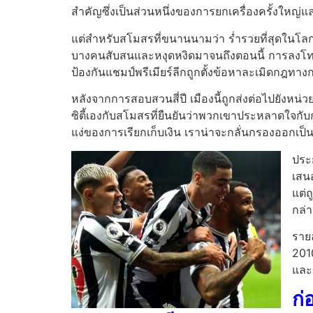
สำคัญซึ่งเป็นส่วนหนึ่งของการยกเครื่องครั้งใหญ่แล
แต่สำหรับสโมสรที่ขนานนามว่า ร่ำรวยที่สุดในโลก
บางคนสับสนและหงุดหงิดมาจนถึงตอนนี้ การลงโทษแบ
ป้องกันแชมป์พรีเมียร์ลีกถูกตั้งข้อหาละเมิดกฎทางก
หลังจากการสอบสวนสี่ปี เมืองนี้ถูกส่งต่อไปยังห
ซิตี้เองกับสโมสรที่ยืนยันว่าพวกเขาประหลาดใจกับ
แง่ของการเรียกเก็บเงิน เราน่าจะกลั่นกรองออกเป็
ประก
เสนอ
แต่ถ
กล่
รายล
2010
และก
ก่