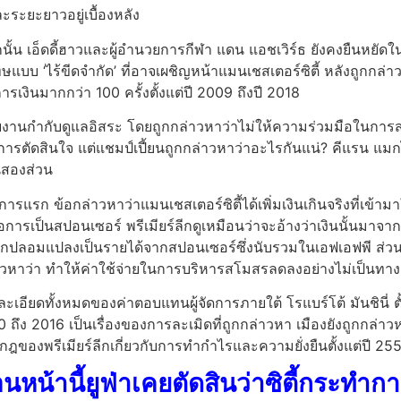
ะระยะยาวอยู่เบื้องหลัง
นั้น เอ็ดดี้ฮาวและผู้อำนวยการกีฬา แดน แอชเวิร์ธ ยังคงยืนหยัด
บ ‘ไร้ขีดจำกัด’ ที่อาจเผชิญหน้าแมนเชสเตอร์ซิตี้ หลังถูกกล่าว
ารเงินมากกว่า 100 ครั้งตั้งแต่ปี 2009 ถึงปี 2018
น่วยงานกำกับดูแลอิสระ โดยถูกกล่าวหาว่าไม่ให้ความร่วมมือในการ
การตัดสินใจ แต่แชมป์เปี้ยนถูกกล่าวหาว่าอะไรกันแน่? คีแรน แมกไ
นสองส่วน
ารแรก ข้อกล่าวหาว่าแมนเชสเตอร์ซิตี้ได้เพิ่มเงินเกินจริงที่เข
การเป็นสปอนเซอร์ พรีเมียร์ลีกดูเหมือนว่าจะอ้างว่าเงินนั้นมาจ
ูกปลอมแปลงเป็นรายได้จากสปอนเซอร์ซึ่งนับรวมในเอฟเอฟพี ส่วนข้อห
าวหาว่า ทำให้ค่าใช้จ่ายในการบริหารสโมสรลดลงอย่างไม่เป็นทา
ะเอียดทั้งหมดของค่าตอบแทนผู้จัดการภายใต้ โรแบร์โต้ มันชินี่ ตั้ง
 ถึง 2016 เป็นเรื่องของการละเมิดที่ถูกกล่าวหา เมืองยังถูกกล่าว
ฎของพรีเมียร์ลีกเกี่ยวกับการทำกำไรและความยั่งยืนตั้งแต่ปี 25
อนหน้านี้ยูฟ่าเคยตัดสินว่าซิตี้กระทำก