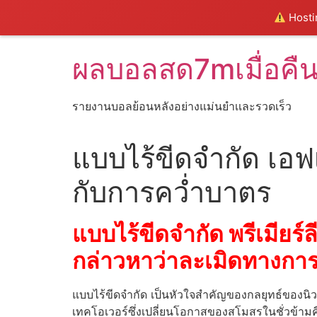
Hostin
Skip
ผลบอลสด7mเมื่อคื
to
content
รายงานบอลย้อนหลังอย่างแม่นยำเเละรวดเร็ว
แบบไร้ขีดจำกัด เอฟเ
กับการคว่ำบาตร
แบบไร้ขีดจำกัด พรีเมียร์ล
กล่าวหาว่าละเมิดทางกา
แบบไร้ขีดจำกัด เป็นหัวใจสำคัญของกลยุทธ์ของนิวคา
เทคโอเวอร์ซึ่งเปลี่ยนโอกาสของสโมสรในชั่วข้าม