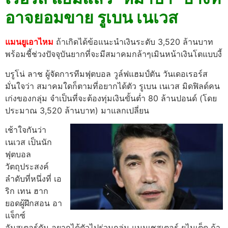
อาจยอมขาย รูเบน เนเวส
แมนยูเอาไหม
ถ้าเกิดได้ข้อแนะนำเงินระดับ 3,520 ล้านบาท
พร้อมชี้ช่วงปัจจุบันยากที่จะมีสมาคมกล้าๆเมินหน้าเงินโตแบบงี้
บรูโน่ ลาช ผู้จัดการทีมฟุตบอล วูล์ฟแฮมป์ตัน วันเดอเรอร์ส
มั่นใจว่า สมาคมใดก็ตามที่อยากได้ตัว รูเบน เนเวส มิดฟิลด์คน
เก่งของกลุ่ม จำเป็นที่จะต้องทุ่มเงินขั้นต่ำ 80 ล้านปอนด์ (โดย
ประมาณ 3,520 ล้านบาท) มาแลกเปลี่ยน
เช้าใจกันว่า
เนเวส เป็นนัก
ฟุตบอล
วัตถุประสงค์
ลำดับที่หนึ่งที่ เอ
ริก เทน ฮาก
ยอดผู้ฝึกสอน อา
แจ็กซ์
อัมสเตอร์ดัม อยากได้ตัวไปร่วมกลุ่ม แมนเชสเตอร์ ยูไนเต็ด ถ้า