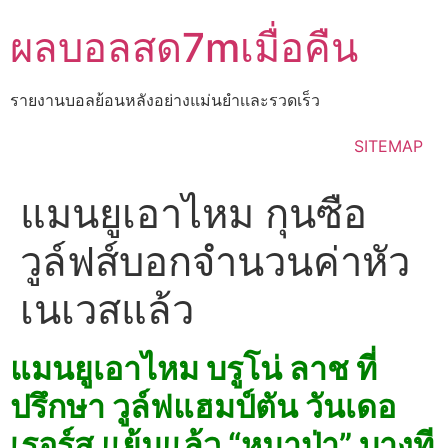
Skip
ผลบอลสด7mเมื่อคืน
to
content
รายงานบอลย้อนหลังอย่างแม่นยำเเละรวดเร็ว
SITEMAP
แมนยูเอาไหม กุนซือ
วูล์ฟส์บอกจำนวนค่าหัว
เนเวสแล้ว
แมนยูเอาไหม บรูโน่ ลาช ที่
ปรึกษา วูล์ฟแฮมป์ตัน วันเดอ
เรอร์ส แย้มแล้ว “หมาป่า” บางที