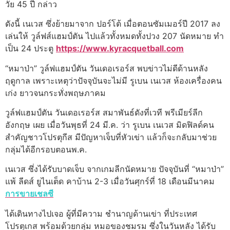
วัย 45 ปี กล่าว
ดังนี้ เนเวส ซึ่งย้ายมาจาก ปอร์โต้ เมื่อตอนซัมเมอร์ปี 2017 ลง
เล่นให้ วูล์ฟส์แฮมป์ตัน ไปแล้วทั้งหมดทั้งปวง 207 นัดหมาย ทำ
เป็น 24 ประตู
https://www.kyracquetball.com
“หมาป่า” วูล์ฟแฮมป์ตัน วันเดอเรอร์ส พบข่าวไม่ดีด้านหลัง
ฤดูกาล เพราะเหตุว่าปัจจุบันจะไม่มี รูเบน เนเวส ห้องเครื่องคน
เก่ง ยาวจนกระทั่งพฤษภาคม
วูล์ฟแฮมป์ตัน วันเดอเรอร์ส สมาพันธ์ดังที่เวที พรีเมียร์ลีก
อังกฤษ เผย เมื่อวันพุธที่ 24 มี.ค. ว่า รูเบน เนเวส มิดฟิลด์คน
สำคัญชาวโปรตุกีส มีปัญหาเจ็บที่หัวเข่า แล้วก็จะกลับมาช่วย
กลุ่มได้อีกรอบตอนพ.ค.
เนเวส ซึ่งได้รับบาดเจ็บ จากเกมลีกนัดหมาย ปัจจุบันที่ “หมาป่า”
แพ้ ลีดส์ ยูไนเต็ด คาบ้าน 2-3 เมื่อวันศุกร์ที่ 18 เดือนมีนาคม
การขายเชลซี
ได้เดินทางไปเจอ ผู้ที่มีความ ชำนาญด้านเข่า ที่ประเทศ
โปรตุเกส พร้อมด้วยกลุ่ม หมอของชมรม ซึ่งในวันหลัง ได้รับ