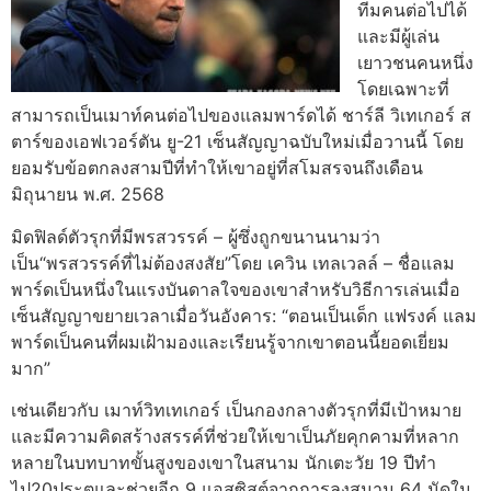
ทีมคนต่อไปได้
และมีผู้เล่น
เยาวชนคนหนึ่ง
โดยเฉพาะที่
สามารถเป็นเมาท์คนต่อไปของแลมพาร์ดได้ ชาร์ลี วิเทเกอร์ ส
ตาร์ของเอฟเวอร์ตัน ยู-21 เซ็นสัญญาฉบับใหม่เมื่อวานนี้ โดย
ยอมรับข้อตกลงสามปีที่ทำให้เขาอยู่ที่สโมสรจนถึงเดือน
มิถุนายน พ.ศ. 2568
มิดฟิลด์ตัวรุกที่มีพรสวรรค์ – ผู้ซึ่งถูกขนานนามว่า
เป็น“พรสวรรค์ที่ไม่ต้องสงสัย”โดย เควิน เทลเวลล์ – ชื่อแลม
พาร์ดเป็นหนึ่งในแรงบันดาลใจของเขาสำหรับวิธีการเล่นเมื่อ
เซ็นสัญญาขยายเวลาเมื่อวันอังคาร: “ตอนเป็นเด็ก แฟรงค์ แลม
พาร์ดเป็นคนที่ผมเฝ้ามองและเรียนรู้จากเขาตอนนี้ยอดเยี่ยม
มาก”
เช่นเดียวกับ เมาท์วิทเทเกอร์ เป็นกองกลางตัวรุกที่มีเป้าหมาย
และมีความคิดสร้างสรรค์ที่ช่วยให้เขาเป็นภัยคุกคามที่หลาก
หลายในบทบาทขั้นสูงของเขาในสนาม นักเตะวัย 19 ปีทำ
ไป20ประตูและช่วยอีก 9 แอสซิสต์จากการลงสนาม 64 นัดใน