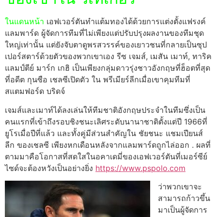
ในแดนหน้า
เอฟเวอร์ตันทำแต้มทองได้ด้วยการแต่งตั้งแฟรงค์
แลมพาร์ด ผู้จัดการทีมที่ไม่เพียงแต่ปรับปรุงผลงานของทีมชุด
ใหญ่เท่านั้น แต่ยังจับตาดูพรสวรรค์ของเยาวชนที่กลายเป็นซุป
เปอร์สตาร์ด้วยตัวของพวกเขาเอง รีซ เจมส์, เมสัน เมาท์, ทาริค
แลมป์ตีย์ มาร์ก เกฮิ เป็นเพียงกลุ่มดาวรุ่งชาวอังกฤษที่ฮ็อตที่สุด
ที่อดีต กุนซือ เชลซีเปิดตัว ใน พรีเมียร์ลีกเมื่อเขาคุมทีมที่
สแตมฟอร์ด บริดจ์
เจมส์และเมาท์ได้ลงเล่นให้ทีมชาติอังกฤษประจำในทีมซึ่งเป็น
คนแรกที่เข้าถึงรอบชิงชนะเลิศระดับนานาชาติตั้งแต่ปี 1966ที่
ยูโรเมื่อปีที่แล้ว และทั้งคู่มีส่วนสำคัญใน ชัยชนะ แชมเปียนส์
ลีก ของเชลซี เพียงหกเดือนหลังจากแลมพาร์ดถูกไล่ออก . ผลที่
ตามมาคือโอกาสที่สดใสในอคาเดมี่ของเอฟเวอร์ตันที่เมอร์ซีย์
ไซด์จะต้องหวังเป็นอย่างยิ่ง
https://www.pspolo.com
ว่าพวกเขาจะ
สามารถก้าวขึ้น
มาเป็นผู้จัดการ