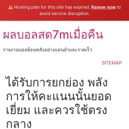
Hosting plan for this site has expired.
Renew now
to
avoid service disruption.
Skip
ผลบอลสด7mเมื่อคืน
to
content
รายงานบอลย้อนหลังอย่างแม่นยำเเละรวดเร็ว
SITEMAP
ได้รับการยกย่อง พลัง
การให้คะแนนนั้นยอด
เยี่ยม และควรใช้ตรง
กลาง