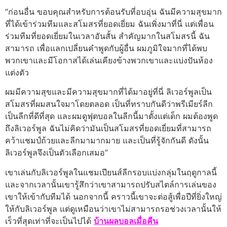
“ก่อนอื่น ขอบคุณสำหรับการต้อนรับที่อบอุ่น ฉันมีความสุขมาก
ที่ได้เข้าร่วมทีมและสโมสรที่ยอดเยี่ยม ฉันเพิ่งมาที่นี่ แต่เพื่อน
ร่วมทีมที่ยอดเยี่ยมในเวลาอันสั้น สำคัญมากในสโมสรนี้ ฉัน
สามารถ เพื่อแลกเปลี่ยนคำพูดกับผู้อื่น ผมภูมิใจมากที่ได้พบ
พวกเขาและมีโอกาสได้เล่นเคียงข้างพวกเขาและแบ่งปันห้อง
แต่งตัว
ผมมีความสุขและมีความสุขมากที่ได้มาอยู่ที่นี่ ลิเวอร์พูลเป็น
สโมสรที่ผมสนใจมาโดยตลอด เป็นที่ทราบกันดีว่าพรีเมียร์ลีก
เป็นลีกที่ดีที่สุด และผมดูฟุตบอลในลีกนี้มาตั้งแต่เด็ก ผมต้องพูด
ถึงลิเวอร์พูล ฉันไม่คิดว่ามันเป็นสโมสรที่ยอดเยี่ยมที่สามารถ
คว้าแชมป์ถ้วยและลีกมามากมาย และเป็นที่รู้จักกันดี ดังนั้น
ลิเวอร์พูลจึงเป็นตัวเลือกเสมอ”
เขาเล่นกับลิเวอร์พูลในแชมเปียนส์ลีกรอบแบ่งกลุ่มในฤดูกาลนี้
และจากเวลานั้นเขารู้สึกว่าเขาสามารถปรับสไตล์การเล่นของ
เขาให้เข้ากับทีมได้ นอกจากนี้ คราวนี้เขาจะต่อสู้เพื่อปีที่ยิ่งใหญ่
ให้กับลิเวอร์พูล แต่ดูเหมือนว่าเขาไม่สามารถรอช่วงเวลานั้นให้
เร็วที่สุดเท่าที่จะเป็นไปได้
บ้านผลบอลเมื่อคืน