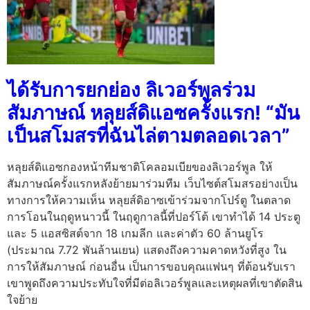
ได้รับการยกย่อง ลิเวอร์พูลร่วม
สัมภาษณ์ หลุยส์ดิแอซครั้งแรก! “มัน
เป็นสโมสรที่ฉันไล่ตามตลอดเวลา”
หลุยส์ดิแอซกองหน้าทีมชาติโคลอมเบียของลิเวอร์พูล ให้
สัมภาษณ์ครั้งแรกหลังย้ายมาร่วมทีม เว็บไซต์สโมสรอย่างเป็น
ทางการให้ความเห็น หลุยส์ดิอาซเข้าร่วมจากโปร์ตู ในตลาด
การโอนในฤดูหนาวนี้ ในฤดูกาลนี้ที่ปอร์โต้ เขาทำได้ 14 ประตู
และ 5 แอสซิสต์จาก 18 เกมลีก และค่าตัว 60 ล้านยูโร
(ประมาณ 7.72 พันล้านเยน) แสดงถึงความคาดหวังที่สูง ใน
การให้สัมภาษณ์ ก่อนอื่น เป็นการขอบคุณแฟนๆ ที่ต้อนรับเรา
เขาพูดถึงความประทับใจที่มีต่อลิเวอร์พูลและเหตุผลที่เขาตัดสิน
ใจย้าย