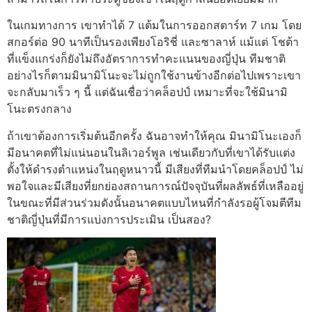
ในเกมทางการ เขาทำได้ 7 แต้มในการออกสตาร์ท 7 เกม โดย
สกอร์ต่อ 90 นาทีเป็นรองเพียงโอริชี่ และซาลาห์ แม้แต่ โชต้า
ที่แข็งแกร่งก็ยังไม่ถึงอัตราการทำคะแนนของญี่ปุ่น ทีมชาติ
อย่างไรก็ตามมินามิโนะจะไม่ถูกใช้งานข้างอีกต่อไปเพราะเขา
จะกลับมาเร็ว ๆ นี้ แต่ฉันเชื่อว่าคล็อปป์ เหมาะที่จะใช้มินามิ
โนะตรงกลาง
ถ้าเขาต้องการเริ่มต้นอีกครั้ง ฉันอาจทำให้คุณ มินามิโนะเองก็
มีอนาคตที่ไม่แน่นอนในลิเวอร์พูล เช่นเดียวกับที่เขาได้รับแต่ง
ตั้งให้ดำรงตำแหน่งในฤดูหนาวนี้ มีเสียงที่ทีมนำโดยคล็อปป์ ไม่
พอใจและมีเสียงที่ยกย่องสถานการณ์ปัจจุบันที่ผลลัพธ์ที่เหลืออยู่
ในขณะที่มีส่วนร่วมดังนั้นอนาคตแบบไหนที่กำลังรอผู้โจมตีทีม
ชาติญี่ปุ่นที่มีการแบ่งการประเมิน เป็นสอง?