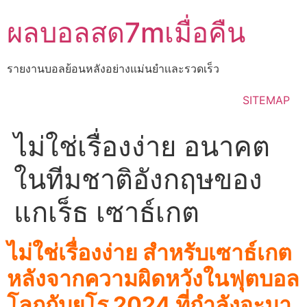
Skip
ผลบอลสด7mเมื่อคืน
to
content
รายงานบอลย้อนหลังอย่างแม่นยำเเละรวดเร็ว
SITEMAP
ไม่ใช่เรื่องง่าย อนาคต
ในทีมชาติอังกฤษของ
แกเร็ธ เซาธ์เกต
ไม่ใช่เรื่องง่าย สำหรับเซาธ์เกต
หลังจากความผิดหวังในฟุตบอล
โลกกับยูโร 2024 ที่กำลังจะมา