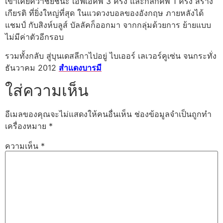
เขาเคยคว้าชัยชนะ เอฟเอคัพ 3 ครั้ง และก็ลีกคัพ 1 ครั้ง สร้าง
เกียรติ ที่ยิ่งใหญ่ที่สุด ในแวดวงบอลของอังกฤษ ภายหลังได้
แชมป์ กับสิงห์บลูส์ บัลลัคก็ออกมา จากกลุ่มด้วยการ ย้ายแบบ
ไม่มีค่าตัวอีกรอบ
รวมทั้งกลับ สู่บุนเดสลีกาไปอยู่ ไบเออร์ เลเวอร์คูเซ่น จนกระทั่ง
ธันวาคม 2012
สำแดงบารมี
ใส่ความเห็น
อีเมลของคุณจะไม่แสดงให้คนอื่นเห็น
ช่องข้อมูลจำเป็นถูกทำ
เครื่องหมาย
*
ความเห็น
*