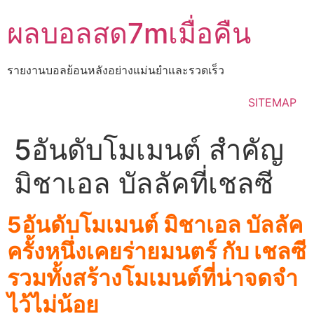
Skip
ผลบอลสด7mเมื่อคืน
to
content
รายงานบอลย้อนหลังอย่างแม่นยำเเละรวดเร็ว
SITEMAP
5อันดับโมเมนต์ สำคัญ
มิชาเอล บัลลัคที่เชลซี
5อันดับโมเมนต์ มิชาเอล บัลลัค
ครั้งหนึ่งเคยร่ายมนตร์ กับ เชลซี
รวมทั้งสร้างโมเมนต์ที่น่าจดจำ
ไว้ไม่น้อย