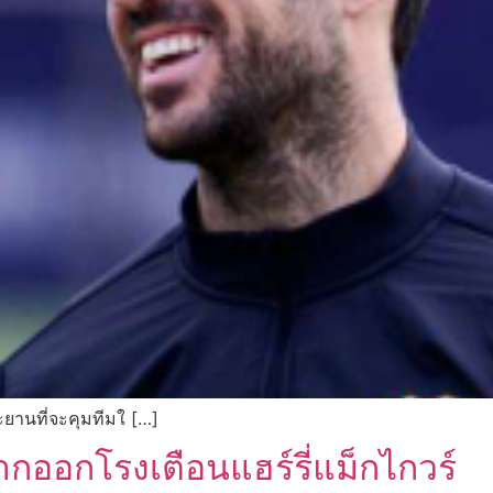
านที่จะคุมทีมใ […]
ากออกโรงเตือนแฮร์รี่แม็กไกวร์