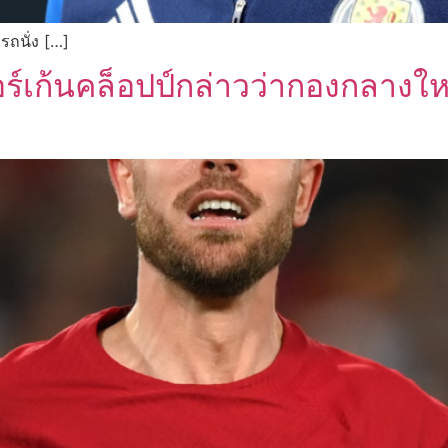
รถนั่ง […]
เก้นคล็อปป์กล่าวว่ากองกลางใหม่