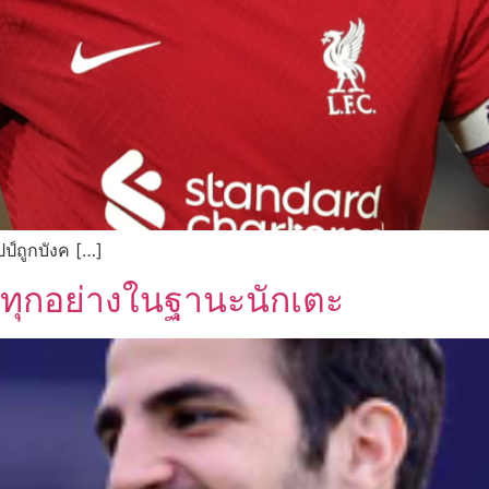
ป์ถูกบังค […]
บทุกอย่างในฐานะนักเตะ