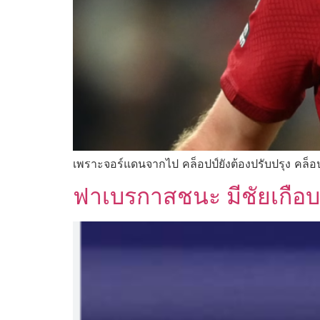
เพราะจอร์แดนจากไป คล็อปป์ยังต้องปรับปรุง คล็อป
ฟาเบรกาสชนะ มีชัยเกือ