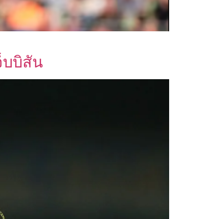
บบิสัน