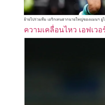
ย้ายไปร่วมทีม เอริกเทนฮากนายใหญ่ของแมนฯ ยูไ
ความเคลื่อนไหว เอฟเวอร์