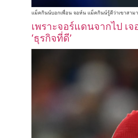
แม็คกินน์บอกเพื่อน จอห์น แม็คกินน์รู้ดีว่าเขาสามา
เพราะจอร์แดนจากไป เจอร์
‘ธุรกิจที่ดี’