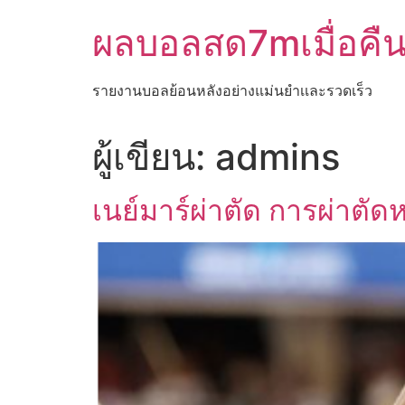
Skip
ผลบอลสด7mเมื่อคื
to
content
รายงานบอลย้อนหลังอย่างแม่นยำเเละรวดเร็ว
ผู้เขียน:
admins
เนย์มาร์ผ่าตัด การผ่าตัดห