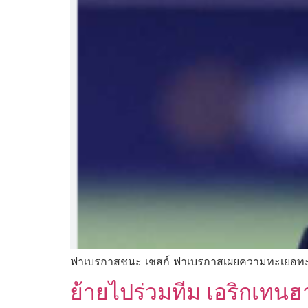
ฟาเบรกาสชนะ เชสก์ ฟาเบรกาสเผยความทะเยอทะย
ย้ายไปร่วมทีม เอริกเทนฮ