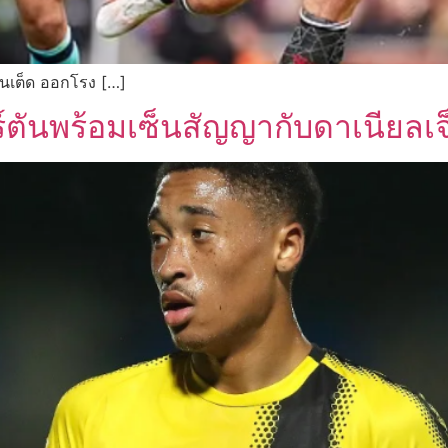
นเต็ด ออกโรง […]
ตันพร้อมเซ็นสัญญากับดาเนียลเจ็