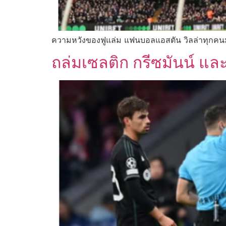
ความหวังของฟูแล่ม แฟนบอลแอสตัน วิลล่าทุกคนม
ถล่มเซลติก กรีซมันน์ แ