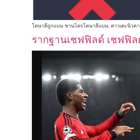
โตนาลีถูกแบน ซานโดรโตนาลีแบน: ดาวเตะนิวคาสเ
รากฐานเชฟฟิลด์ เชฟฟิลด