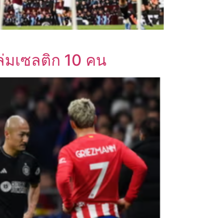
ล่มเซลติก 10 คน