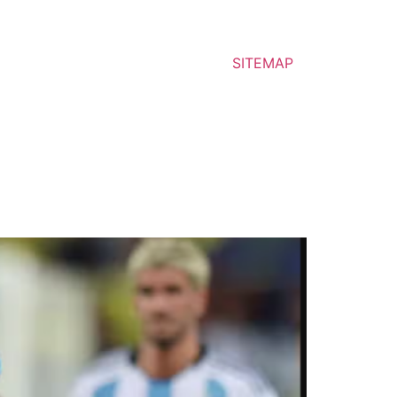
SITEMAP