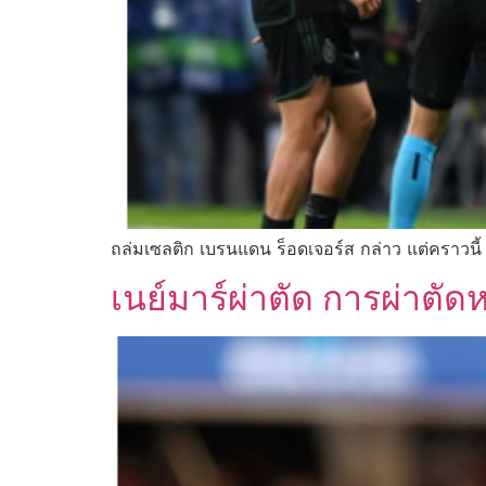
ถล่มเซลติก เบรนแดน ร็อดเจอร์ส กล่าว แต่คราวนี้
เนย์มาร์ผ่าตัด การผ่าตัดห