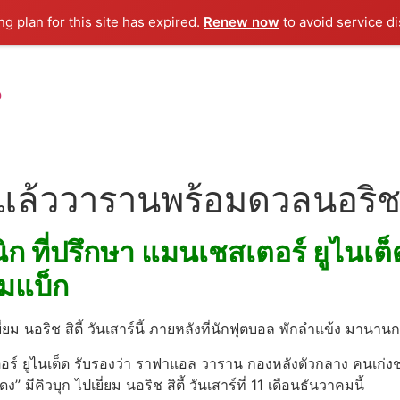
g plan for this site has expired.
Renew now
to avoid service di
น
งแล้ววารานพร้อมดวลนอริช
นิก ที่ปรึกษา แมนเชสเตอร์ ยูไนเต
มแบ็ก
ม นอริช สิตี้ วันเสาร์นี้ ภายหลังที่นักฟุตบอล พักลำแข้ง มานานก
เตอร์ ยูไนเต็ด รับรองว่า ราฟาแอล วาราน กองหลังตัวกลาง คนเก่งช
” มีคิวบุก ไปเยี่ยม นอริช สิตี้ วันเสาร์ที่ 11 เดือนธันวาคมนี้