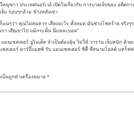
ใหญ่ชาว ประเทศนอร์เวย์ เปิดใจเกี่ยวกับ การบาดเจ็บของ อดีตกา
ึกเจ็บ รอบๆกล้าม ข้างหลังเข่า
ก็แน่ๆว่า คุณไม่สมควร เสี่ยงอะไร ทั้งหมด มันช่างโชคร้าย จริ
เรา เสียเขาไป แม้กระนั้น นี่แหละบอล”
ี้ แมนเชสเตอร์ ยูไนเต็ด จำเป็นต้องลุ้น ไม่ให้ วาราน เจ็บหนัก ด้
ชสเตอร์ ดาร์บี้แมตช์ รับ แมนเชสเตอร์ ซิตี้ ที่สนามโอลด์ แทร็ฟ
ำเป็นถูกทำเครื่องหมาย
*