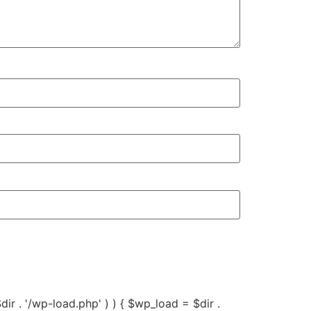
 $dir . '/wp-load.php' ) ) { $wp_load = $dir .