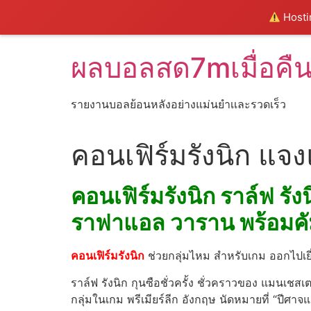
Hostin
Skip
ผลบอลสด7mเมื่อคื
to
content
รายงานบอลย้อนหลังอย่างแม่นยำเเละรวดเร็ว
คอนเฟิร์มรังนิก แจ
คอนเฟิร์มรังนิก ราล์ฟ รัง
ราฟาแอล วาราน พร้อมคั
คอนเฟิร์มรังนิก
ช่วยกลุ่มไหม สำหรับเกม ออกไปเยี่ย
ราล์ฟ รังนิก กุนซือชั่วครั้ง ชั่วคราวของ แมนเชส
กลุ่มในเกม พรีเมียร์ลีก อังกฤษ นัดหมายที่ “ปีศาจแดง