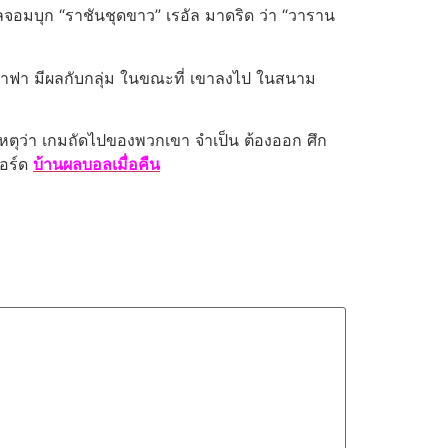
ลจอมบุก “ราชันชุดขาว” เรอัล มาดริด ว่า “วาราน
งๆราฟา มีผลกับกลุ่ม ในขณะที่ เขาลงไป ในสนาม
วยเหตุว่า เกมถัดไปของพวกเขา จำเป็น ต้องออก ศึก
ฟอร์ด
บ้านผลบอลเมื่อคืน