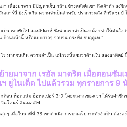
นมา เนื่องมาจาก มีปัญหาเจ็บ กล้ามข้างหลังต้นขา ถึงเจ้าตัว ลงฝึก
มวันเสาร์นี้ ยังเร็วเกิน ความจำเป็นสำหรับ ปราการหลัง ดีกรีแชมป์
ำเป็น เขาพักไป สองสัปดาห์ ซึ่งพวกเราจำเป็นจะต้อง ทำให้มั่นใจว่
อน ด้านหน้านี้ หรือแบบยาวๆ จวบจน กระทั่ง จบฤดูเลย”
อะไร มากจนเกิน ความจำเป็น แม้กระนั้นผมว่าด้านใน สองอาทิตย์ น
จะย้ายมาจาก เรอัล มาดริด เมื่อตอนซัมเ
นฯ ยูไนเต็ด ไปแล้วรวม ทุกรายการ 9 
” บุกต้อน ท็อตแน่ม ฮ็อทสเปอร์ 3-0 โดยผลงานของเขา ได้รับคำชื่
 วิคโคนร์ ลินเดอเลิฟ
ุดๆ เมื่อในนาทีที่ 38 เขากำเนิดการบาดเจ็บกระทั่งจำเป็น ต้องลงไ