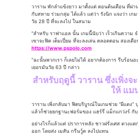
วาราน พักลำแข้งยาว มาตั้งแต่ ตอนต้นเดือน ที่ผ่า
กับสหาย ร่วมกลุ่ม ได้แล้ว แต่ว่า รังนิก แจงว่า เก
วัย 28 ปี ที่จะลงไป ในสนาม
“สำหรับ ราฟาแอล นั้น เกมนี้นับว่า เร็วเกินความ จ
เขาจะฟิต เต็มเปี่ยม ที่จะลงเล่น ตลอดตอน สองเดื
https://www.pspolo.com
“ฉะนั้นพวกเรา ก็เลยไม่ได้ อยากต้องการ รีบร้อน
เยอรมันวัย 63 ปี กล่าว
สำหรับฤดูนี้ วาราน ซึ่งเพิ่ง
ให้ แม
วาราน เพิ่งกลับมา ฟิตบริบูรณ์ในเกมช่วย “ผีแดง
แล้วก็ช่วยยกฐานะฟอร์มของ แฮร์รี่ แม็กแกว่งร์ กับ
อย่างไรก็แล้วแต่ ปราการหลัง ชาวฝรั่งเศส ดวงแตกส
ออก โดยส่ง เมสัน กรีนวู้ด ลงไปแทน