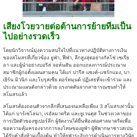
เสียงโวยวายต่อต้านการย้ายทีมเป็น
ไปอย่างรวดเร็ว
โดยนักวิจารณ์มุ่งความสนใจไปที่แนวทางปฏิบัติทางการเงิน
ของสโมสรที่เกี่ยวข้อง ยูฟ่า, ฟีฟ่า, ลีกสูงสุดอย่างกัลโช่ เซเรีย
อา และผู้นำอย่างบอริส จอห์นสัน ออกแถลงการณ์ประณาม
สมาชิกผู้ก่อตั้งแผนสามคน ได้แก่ ปารีส แซงต์-แชร์กแมง, บา
เยิร์น มิวนิก และโบรุสเซีย ดอร์ทมุนด์ ปฏิเสธที่จะเข้าร่วม และ
ประณามแผนดังกล่าวด้วย
แรงกดดันจากสาธารณชนทำให้
สโมสรแล้ว
สโมสรต้องถอนตัวจากลีกที่เสนอจนเหลือเพียง 3 สโมสรเท่านั้น
ได้แก่ บาร์เซโลนา, เรอัลมาดริด และยูเวนตุส
ในช่วงเวลาของ
การเปิดตัวของซูเปอร์ลีก ผู้จัดงานได้ยื่นฟ้องต่อศาลมาดริดเพื่อ
ขอความคุ้มครองจากการลงโทษของยูฟ่า
ผู้พิพากษาชาวสเปน
ได้รับคำสั่งห้ามเบื้องต้น ทำให้ยูฟ่าระงับการดำเนินการทางวินัย