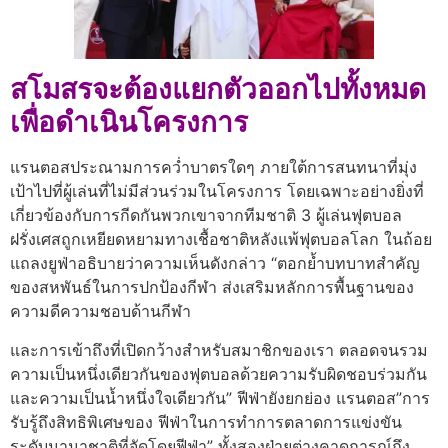
สโมสรจะต้องแยกตัวออกไปทั้งหมด
เพื่อดำเนินโครงการ
แรนตอสประณามการคว่ำบาตรใดๆ ภายใต้การสนทนาที่มุ่ง
เป้าไปที่ผู้เล่นที่ไม่มีส่วนร่วมในโครงการ โดยเฉพาะอย่างยิ่งที่
เกี่ยวข้องกับการกีดกันพวกเขาจากทีมชาติ
3 ผู้เล่นฟุตบอล
ฝรั่งเศสถูกเหยียดหยามทางเชื้อชาติหลังแพ้ฟุตบอลโลก
ในถ้อย
แถลงยูฟ่าอธิบายว่าความเห็นดังกล่าว “ตอกย้ำบทบาทสำคัญ
ของสหพันธ์ในการปกป้องกีฬา
ส่งเสริมหลักการพื้นฐานของ
ความดีความชอบด้านกีฬา
และการเข้าถึงที่เปิดกว้างสำหรับสมาชิกของเรา ตลอดจนรวม
ความเป็นหนึ่งเดียวกันของฟุตบอลด้วยความรับผิดชอบร่วมกัน
และความเป็นน้ำหนึ่งใจเดียวกัน” ฟีฟ่ายังยกย่อง แรนตอส”การ
รับรู้ถึงสิทธิพิเศษของ ฟีฟ่าในการทำการตลาดการแข่งขัน
ระดับนานาชาติที่จัดโดยฟีฟ่า” ทั้งสองฝ่ายต่างคาดการณ์ถึง