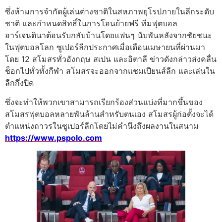
ซึ่งห้ามการจำกัดผู้เล่นต่างชาติในสหภาพยุโรปภายในลีกระดับ
ชาติ และกำหนดสิทธิ์ในการโอนย้ายฟรี
ทีมฟุตบอล
อาร์เจนตินาต้อนรับกลับบ้านโดยแฟนๆ นับพันหลังจากชัยชนะ
ในฟุตบอลโลก
ซูเปอร์ลีกประกาศเมื่อเดือนเมษายนที่ผ่านมา
โดย 12 สโมสรทั่วอังกฤษ สเปน และอิตาลี ข่าวดังกล่าวส่งคลื่น
ช็อกไปทั่วทั้งกีฬา สโมสรจะออกจากแชมเปียนส์ลีก และเล่นใน
ลีกกึ่งปิด
ซึ่งจะทำให้พวกเขาสามารถเรียกร้องส่วนแบ่งที่มากขึ้นของ
สโมสรฟุตบอลหลายพันล้านสำหรับตนเอง สโมสรผู้ก่อตั้งจะได้
ตำแหน่งถาวรในซูเปอร์ลีกโดยไม่คำนึงถึงผลงานในสนาม
https://www.pspolo.com