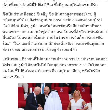
ก่อนที่จะส่งต่อคดีนี้ไปยัง อีซีเจ ซึ่งมีฐานอยู่ในลักเซมเบิร์ก
ซึ่งเป็นส่วนหนึ่งของ ซีเจอียู ซึ่งเป็นศาลสูงสุดของยุโรป
ผู้
สนับสนุนทั่วไปแย้งว่ากฎหมายการแข่งขันของสหภาพยุโรป
“ไม่ได้ห้ามฟีฟ่า, ยูฟ่า, สหพันธ์สมาชิกหรือลีกระดับชาติของ
พวกเขาจากการออกคำขู่คว่ำบาตรสโมสรที่สังกัดสหพันธ์เหล่า
นั้นเมื่อสโมสรเหล่านั้นเข้าร่วมในโครงการจัดตั้งการแข่งขัน
ใหม่”
“ในขณะที่ อีเอสแอล มีอิสระที่จะจัดการแข่งขันฟุตบอล
อิสระของตนเองนอกระบบของยูฟ่า และฟีฟ่า
แต่ในขณะเดียวกันก็ไม่สามารถเข้าร่วมการแข่งขันฟุตบอลของ
ฟีฟ่า และยูฟ่าได้หากไม่ได้รับอนุญาตจากพวกเขา” รันโตสกล่า
วพร้อมชี้ไปที่สโมสร ต้องการที่จะอยู่ในลาลีกา, พรีเมียร์ลีก
และเซเรียอา